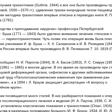
случаев трахеотомии (Guthrie, 1944) и все они были произведены п
овой, 1500—1570 гг.), сдавлении трахеи инородным телом пищево
 языке методика трахеотомии впервые описана в переводах книге И. 
а (1781).
оводства к преподаванию хирургии» профессора Петербургской
. Буша (1771 — 1843) было уделено внимание лечению стенозов г
» — ларинготрахеотомии. Чуть позже эта операция вновь была опи
ии учениками И. ф. Буша — X. X. Саламоном и И. В. Рклицким (184
 в России впервые было произведено В. В. Пеликаном 7. 10. 1819 (П
бщают Н. И. Пирогов (1844), В. А. Басов (1853), Л. С. Севрук (185
 (1861 — 1865) и многие другие. В это время ее производили при с
бцовой деформацией органа, сифилисом и другими заболеваниями. 
ный труд «Патологоанатомические изменения при заживлении ран
мии», а в 1894 г. Л. Краузе защищает диссертацию «К вопросу о
ийном крупе».
мии посвящается много статей. В них разбираются показания к опе
 послеоперационного лечения и ведения (Н. А. Паутов, 1936; С. И
и установлены классические показания к трахеостомии (Chiari, 1916
тва в различных положениях больного (И. Ф. Бохон, 1934; И. Ю. Л