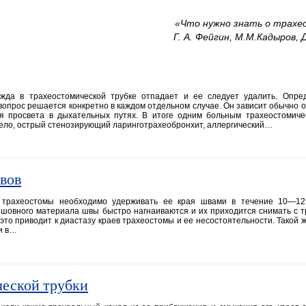
«Что нужно знать о трахе
Г. А. Фейгин, М.М.Кадыров, 
жда в трахеостомической трубке отпадает и ее следует удалить. Опре
опрос решается конкретно в каждом отдельном случае. Он зависит обычно о
я просвета в дыхательных путях. В итоге одним больным трахеостомиче
тело, острый стенозирующий ларинготрахеобронхит, аллергический…
вов
 трахеостомы необходимо удерживать ее края швами в течение 10—12
о шовного материала швы быстро нагнаиваются и их приходится снимать с 
это приводит к диастазу краев трахеостомы и ее несостоятельности. Такой 
и в…
ческой трубки