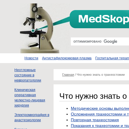
Новости
Антистафилококковая плазма
Госпитальная тера
Неотложные
Главная
/
Что нужно знать о трахеостомии
состояние в
невропатологии
Клиническая
Что нужно знать о
оперативная
челюстно-лицевая
хирургия
Методические основы выполн
Осложнения трахеостомии и 
Электромиография в
Повторная трахеостомия
анастезиологии
Показания к трахеотомии и т