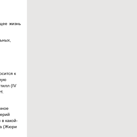
щее жизнь
льных,
осится к
ную
тилл (IV
Н.
чное
серий
 в какой-
ка (Жюри