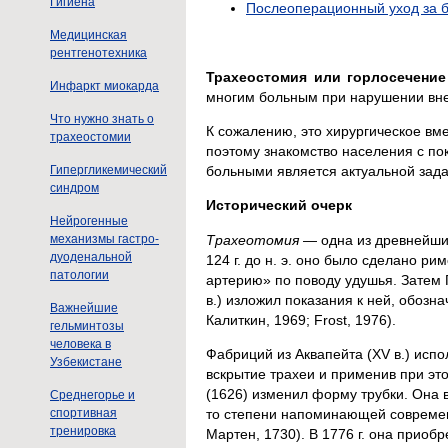
Гигиена
Послеоперационный уход за б
Медицинская
рентгенотехника
Трахеостомия или горлосечение
Инфаркт миокарда
многим больным при нарушении вн
Что нужно знать о
К сожалению, это хирургическое вм
трахеостомии
поэтому знакомство населения с по
Гипергликемический
больными является актуальной зада
синдром
Исторический очерк
Нейрогенные
Трахеотомия
— одна из древнейших
механизмы гастро-
дуоденальной
124 г. до н. э. оно было сделано 
патологии
артерию» по поводу удушья. Затем Г
в.) изложил показания к ней, обозна
Важнейшие
Калиткин, 1969; Frost, 1976).
гельминтозы
человека в
Фабриций из Аквапейта (XV в.) исп
Узбекистане
вскрытие трахеи и применив при эт
(1626) изменил форму трубки. Она в
Среднегорье и
спортивная
то степени напоминающей современн
тренировка
Мартен, 1730). В 1776 г. она приоб