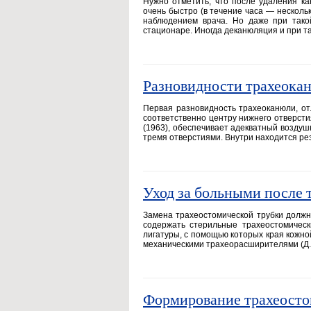
Нужно отметить, что после удаления ка
очень быстро (в течение часа — несколь
наблюдением врача. Но даже при тако
стационаре. Иногда деканюляция и при 
Разновидности трахеока
Первая разновидность трахеоканюли, о
соответственно центру нижнего отверстия
(1963), обеспечивает адекватный воздуш
тремя отверстиями. Внутри находится ре
Уход за больными после 
Замена трахеостомической трубки должн
содержать стерильные трахеостомическ
лигатуры, с помощью которых края кожно
механическими трахеорасширителями (Д. 
Формирование трахеост