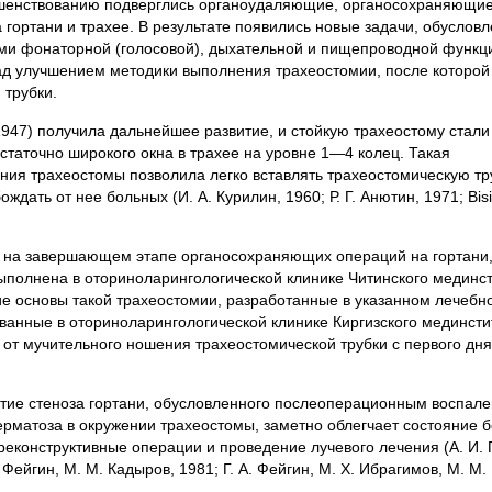
ршенствованию подверглись органоудаляющие, органосохраняющие
 гортани и трахее. В результате появились новые задачи, обуслов
и фонаторной (голосовой), дыхательной и пищепроводной функци
ад улучшением методики выполнения трахеостомии, после которой
 трубки.
1947) получила дальнейшее развитие, и стойкую трахеостому стал
таточно широкого окна в трахее на уровне 1—4 колец. Такая
я трахеостомы позволила легко вставлять трахеостомическую тру
дать от нее больных (И. А. Курилин, 1960; Р. Г. Анютин, 1971; Bisi
 на завершающем этапе органосохраняющих операций на гортани
полнена в оториноларингологической клинике Читинского мединсти
кие основы такой трахеостомии, разработанные в указанном лечебн
ванные в оториноларингологической клинике Киргизского мединсти
 от мучительного ношения трахеостомической трубки с первого дня
тие стеноза гортани, обусловленного послеоперационным воспале
ерматоза в окружении трахеостомы, заметно облегчает состояние 
конструктивные операции и проведение лучевого лечения (А. И. 
 А. Фейгин, М. М. Кадыров, 1981; Г. А. Фейгин, М. X. Ибрагимов, М. М