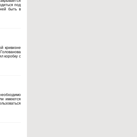
закрывается
одиться под
дней быть в
ой кривизне
. Голованова
л коробку с
 необходимо
сли имеются
ользоваться