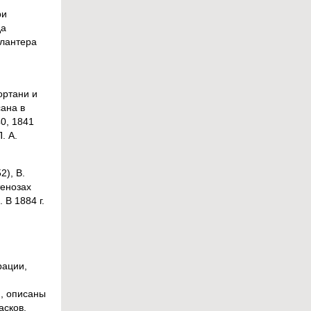
ри
да
Плантера
ортани и
сана в
0, 1841
. А.
2), В.
тенозах
В 1884 г.
рации,
.
), описаны
асков,