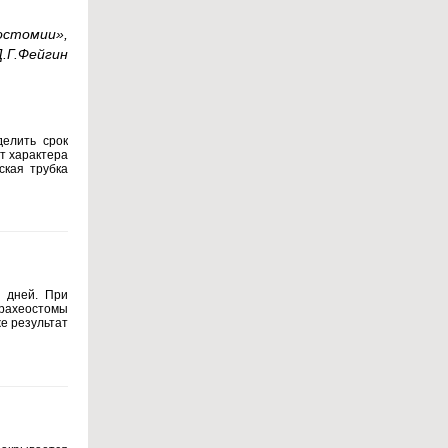
остомии»,
Д.Г.Фейгин
делить срок
т характера
ская трубка
 дней. При
трахеостомы
же результат