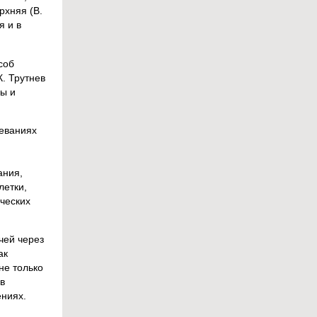
рхняя (В.
я и в
соб
. Трутнев
ы и
леваниях
ания,
летки,
ических
чей через
ак
не только
в
ениях.