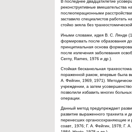
В последнее двадцатилетие усове
реконструктивные вмешательства на
послеоперационными расстройствам
заставило специалистов работать н
стойко зияла без трахеостомической
Иными словами, идея В. С. Лянде (
формировать после образования дос
принципиальная основа формировани
после излечения заболевания освобож
Сегпу, Rames, 1976 и др.).
Стойкая бесканюльная трахеостома
пораженной раком, впервые была вы
А. Фейгин, 1969, 1971). Методичес
учреждении, а затем усовершенство
позволили избавить многих больных
операции.
Данный метод предупреждает разви
развитие выраженного трахеита и д
перенесших органосохраняющие и ре
соавт., 1976; Г. А. Фейгин, 1978; Г.
1984; Hiroto, 1978 и др.).