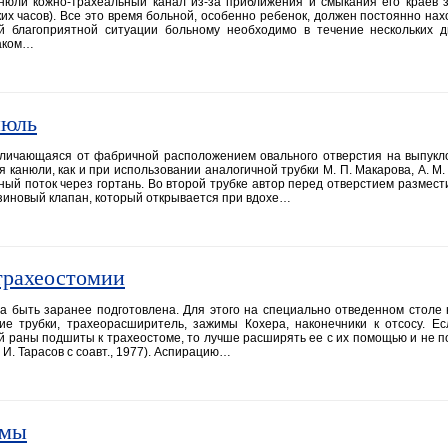
нюли кожно-трахеальный канал из-за приближения и смыкания его краев 
ких часов). Все это время больной, особенно ребенок, должен постоянно нах
й благоприятной ситуации больному необходимо в течение нескольких 
таком…
нюль
тличающаяся от фабричной расположением овального отверстия на выпукл
 канюли, как и при использовании аналогичной трубки М. П. Макарова, А. М
ный поток через гортань. Во второй трубке автор перед отверстием размести
зиновый клапан, который открывается при вдохе…
трахеостомии
а быть заранее подготовлена. Для этого на специально отведенном столе
ие трубки, трахеорасширитель, зажимы Кохера, наконечники к отсосу. Е
й раны подшиты к трахеостоме, то лучше расширять ее с их помощью и не п
И. Тарасов с соавт., 1977). Аспирацию…
омы