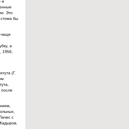
 и
ленные
и. Это
 стома бы
и чаще
бку, а
, 1956;
,
тута (Г.
ом
тута,
 после
нием,
больных,
Пачес с
. Кадыров,