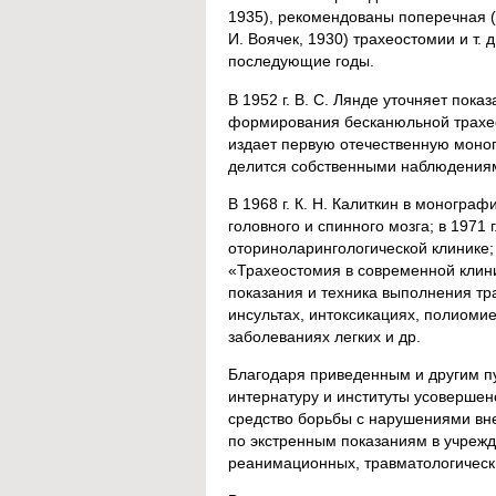
1935), рекомендованы поперечная (А
И. Воячек, 1930) трахеостомии и т.
последующие годы.
В 1952 г. В. С. Лянде уточняет пок
формирования бесканюльной трахеос
издает первую отечественную моно
делится собственными наблюдениям
В 1968 г. К. Н. Калиткин в моногр
головного и спинного мозга; в 1971 
оториноларингологической клинике; 
«Трахеостомия в современной клин
показания и техника выполнения тр
инсультах, интоксикациях, полиомие
заболеваниях легких и др.
Благодаря приведенным и другим п
интернатуру и институты усовершен
средство борьбы с нарушениями вне
по экстренным показаниям в учрежд
реанимационных, травматологически