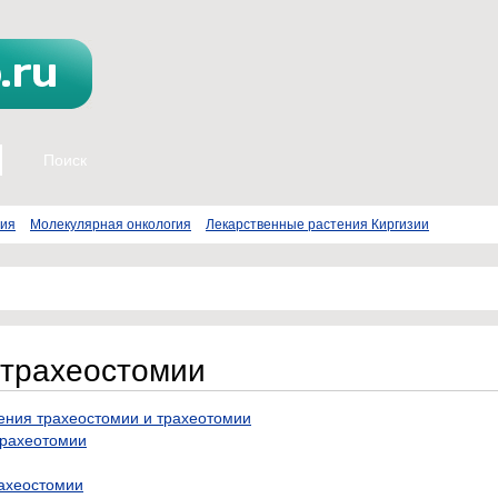
пия
Молекулярная онкология
Лекарственные растения Киргизии
 трахеостомии
ения трахеостомии и трахеотомии
трахеотомии
рахеостомии