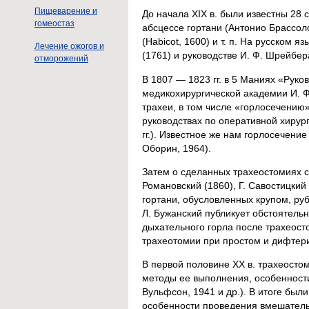
Пищеварение и
До начала XIX в. были известны 28 
гомеостаз
абсцессе гортани (Антонио Брассол
(Habicot, 1600) и т. п. На русском
Лечение ожогов и
(1761) и руководстве И. Ф. Шрейбер
отморожений
В 1807 — 1823 гг. в 5 Маниях «Рук
медикохирургической академии И. Ф
трахеи, в том числе «горлосечению
руководствах по оперативной хирург
гг.). Известное же нам горлосечение
Оборин, 1964).
Затем о сделанных трахеостомиях соо
Романовский (1860), Г. Савостицкий
гортани, обусловленных крупом, ру
Л. Бужанский публикует обстоятель
дыхательного горла после трахеосто
трахеотомии при простом и дифтер
В первой половине XX в. трахеосто
методы ее выполнения, особенности
Вульфсон, 1941 и др.). В итоге был
особенности проведения вмешательс