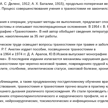
. С. Деленс, 1912; А. X. Баталии, 1915), продольно-поперечная ве
 д. Процесс совершенствования учения о трахеостомии не закончилс
азания к операции, улучшает методы ее выполнения, предлагает спо
томы и описывает послеоперационные осложнения. В 1954 г. В. К
графию «Трахеотомия». В ней автор обобщает сведения литератур
и, накопленными за 35 лет работы.
афическом труде освещает вопросы трахеостомии при травме и забо
г. Р. Г. Анютин издает пособие, посвященное трахеостомии в
в 1964 и 1974 гг. Д. А. Арапов, Ю.В.Исаков выпускают монографию
ике». В последнем издании излагаются механизмы нарушения дых
ахеостомии при черепно-мозговой травме, повреждениях грудной к
лите, столбняке, эпилептическом статусе, ожоговой болезни, хрон
убликациям, а также продуманному постдипломному обучению вра
ствования, трахеостомия и трахеотомия прочно вошли в практику к
шнего дыхания различного происхождения. Их стали производить 
ениях оториноларингологического и хирургического профиля, но и 
х, нейрохирургических, токсикологических и инфекционных отдел