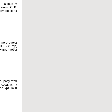
его бывает у
анным Ю. В.
атрудняющих
нного отека
. Г. Зенгер,
сутки. Чтобы
 образуются
 сводится к
тов хряща и