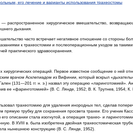
ольным, его лечение и варианты использования трахеостомы
— распространенное хирургическое вмешательство, возвращаю
ешнего дыхания.
ешательство часто встречает негативное отношение со стороны бо
казаниями к трахеостомии и послеоперационным уходом за такими
чей практического здравоохранения.
 хирургических операций. Первое известное сообщение о ней отн
римским врачом Асклепиадом из Вифинии, который вскрыл «дыхатель
ален (131—201 гг. н. э.) назвал эту операцию «ларинготомией». Ан
чив ее «фаринготомией» (В. С. Лянде, 1952; В. К. Трутнев, 1954; К. 
ользовал трахеотомию для удаления инородных тел, сделав попере
ом прямую трубку для сохранения просвета трахеи. Его ученик Кас
 его описании стала изогнутой, а операция трахео- и ларинготомии
ую. В XVIII в. была изобретена двойная трахеостомическая труб
рела нынешнюю конструкцию (В. С. Лянде, 1952).