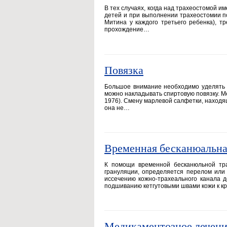
В тех случаях, когда над трахеостомой и
детей и при выполнении трахеостомии п
Митина у каждого третьего ребенка), т
прохождение…
Повязка
Большое внимание необходимо уделять 
можно накладывать спиртовую повязку. Мен
1976). Смену марлевой салфетки, находящ
она не…
Временная бесканюальна
К помощи временной бесканюльной тра
грануляции, определяется перелом или
иссечению кожно-трахеального канала 
подшиванию кетгутовыми швами кожи к кр
Медикаментозное лечени