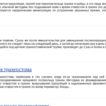
меются грануляции, прогиб или перелом кольца трахеи и рубцы, а это чаще вс
о обычной методике без подшивания кожи к краям отверстия в трахее (по д
ребуются хирургические манипуляции по устранению указанных причин, з
и повязке. Сразу же после вмешательства для уменьшения послеоперацио
ять ее следует лишь на следующий день, а затем до нескольких раз в день (В
ейся под щитком трахеостомической трубки, производят до 2 раз и более в 
я трахеостома
хеостомы прибегаем в тех случаях, когда из-за трахеоканюли над ней
 продавливание хрящевого полукольца трахеи. Методика ее формирования
до отверстия в трахее, выкусыванию грануляций и надломленных фрагмен
аю отверстия в трахее по всему периметру. Концы…
е после трахеостомии