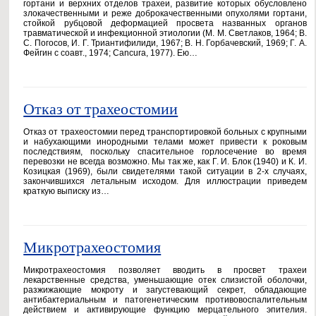
гортани и верхних отделов трахеи, развитие которых обусловлено
злокачественными и реже доброкачественными опухолями гортани,
стойкой рубцовой деформацией просвета названных органов
травматической и инфекционной этиологии (М. М. Светлаков, 1964; В.
С. Погосов, И. Г. Триантифилиди, 1967; В. Н. Горбачевский, 1969; Г. А.
Фейгин с соавт., 1974; Cancura, 1977). Ею…
Отказ от трахеостомии
Отказ от трахеостомии перед транспортировкой больных с крупными
и набухающими инородными телами может привести к роковым
последствиям, поскольку спасительное горлосечение во время
перевозки не всегда возможно. Мы так же, как Г. И. Блок (1940) и К. И.
Козицкая (1969), были свидетелями такой ситуации в 2-х случаях,
закончившихся летальным исходом. Для иллюстрации приведем
краткую выписку из…
Микротрахеостомия
Микротрахеостомия позволяет вводить в просвет трахеи
лекарственные средства, уменьшающие отек слизистой оболочки,
разжижающие мокроту и загустевающий секрет, обладающие
антибактериальным и патогенетическим противовоспалительным
действием и активирующие функцию мерцательного эпителия.