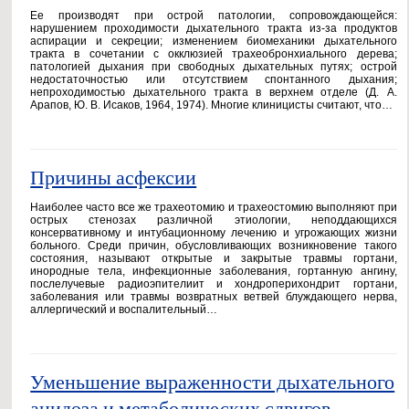
Ее производят при острой патологии, сопровождающейся:
нарушением проходимости дыхательного тракта из-за продуктов
аспирации и секреции; изменением биомеханики дыхательного
тракта в сочетании с окклюзией трахеобронхиального дерева;
патологией дыхания при свободных дыхательных путях; острой
недостаточностью или отсутствием спонтанного дыхания;
непроходимостью дыхательного тракта в верхнем отделе (Д. А.
Арапов, Ю. В. Исаков, 1964, 1974). Многие клиницисты считают, что…
Причины асфексии
Наиболее часто все же трахеотомию и трахеостомию выполняют при
острых стенозах различной этиологии, неподдающихся
консервативному и интубационному лечению и угрожающих жизни
больного. Среди причин, обусловливающих возникновение такого
состояния, называют открытые и закрытые травмы гортани,
инородные тела, инфекционные заболевания, гортанную ангину,
послелучевые радиоэпителиит и хондроперихондрит гортани,
заболевания или травмы возвратных ветвей блуждающего нерва,
аллергический и воспалительный…
Уменьшение выраженности дыхательного
ацидоза и метаболических сдвигов