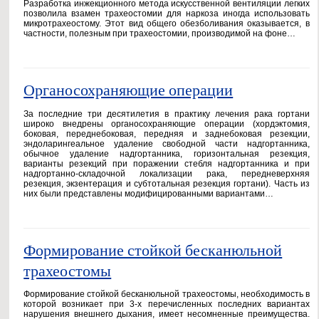
Разработка инжекционного метода искусственной вентиляции легких
позволила взамен трахеостомии для наркоза иногда использовать
микротрахеостому. Этот вид общего обезболивания оказывается, в
частности, полезным при трахеостомии, производимой на фоне…
Органосохраняющие операции
За последние три десятилетия в практику лечения рака гортани
широко внедрены органосохраняющие операции (хордэктомия,
боковая, переднебоковая, передняя и заднебоковая резекции,
эндоларингеальное удаление свободной части надгортанника,
обычное удаление надгортанника, горизонтальная резекция,
варианты резекций при поражении стебля надгортанника и при
надгортанно-складочной локализации рака, передневерхняя
резекция, экзентерация и субтотальная резекция гортани). Часть из
них были представлены модифицированными вариантами…
Формирование стойкой бесканюльной
трахеостомы
Формирование стойкой бесканюльной трахеостомы, необходимость в
которой возникает при 3-х перечисленных последних вариантах
нарушения внешнего дыхания, имеет несомненные преимущества.