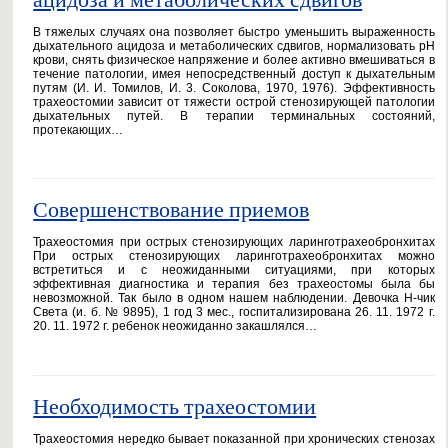
В тяжелых случаях она позволяет быстро уменьшить выраженность
дыхательного ацидоза и метаболических сдвигов, нормализовать рН
крови, снять физическое напряжение и более активно вмешиваться в
течение патологии, имея непосредственный доступ к дыхательным
путям (И. И. Томилов, И. 3. Соколова, 1970, 1976). Эффективность
трахеостомии зависит от тяжести острой стенозирующей патологии
дыхательных путей. В терапии терминальных состояний,
протекающих…
Совершенствование приемов
Трахеостомия при острых стенозирующих ларинготрахеобронхитах
При острых стенозирующих ларинготрахеобронхитах можно
встретиться и с неожиданными ситуациями, при которых
эффективная диагностика и терапия без трахеостомы была бы
невозможной. Так было в одном нашем наблюдении. Девочка Н-чик
Света (и. б. № 9895), 1 год 3 мес., госпитализирована 26. 11. 1972 г.
20. 11. 1972 г. ребенок неожиданно закашлялся…
Необходимость трахеостомии
Трахеостомия нередко бывает показанной при хронических стенозах