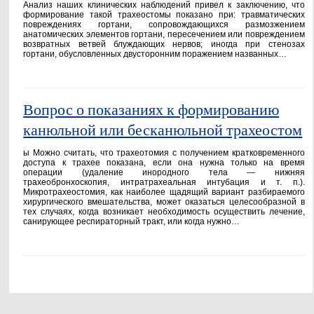
Анализ наших клинических наблюдений привел к заключению, что
формирование такой трахеостомы показано при: травматических
повреждениях гортани, сопровождающихся размозжением
анатомических элементов гортани, пересечением или повреждением
возвратных ветвей блуждающих нервов; иногда при стенозах
гортани, обусловленных двусторонним поражением названных…
Вопрос о показаниях к формированию
канюльной или бесканюльной трахеостом
ы Можно считать, что трахеотомия с получением кратковременного
доступа к трахее показана, если она нужна только на время
операции (удаление инородного тела — нижняя
трахеобронхоскопия, интратрахеальная интубация и т. п.).
Микротрахеостомия, как наиболее щадящий вариант разбираемого
хирургического вмешательства, может оказаться целесообразной в
тех случаях, когда возникает необходимость осуществить лечение,
санирующее респираторный тракт, или когда нужно…