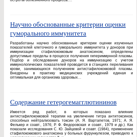
остроты болезненного процесса:…
Научно обоснованные критерии оценки
гуморального иммунитета
Разработаны научно обоснованные критерии оценки изученных
показателей клеточного и гуморального иммунитета у доноров при
иммунизации стафилококковым анатоксином, определены
допустимые пределы в процессе получения гипериммунной плазмы.
Подбор и обследование доноров на иммунизацию с учетом
иммунологических показателей проводится в станциях переливания
крови, занимающихся получением антистафилококковой плазмы.
Внедрены в практику медицинских учреждений единая и
оптимальная для организма здоровых…
Содержание гетерогемагглютининов
Имеется ряд работ, в которых показано влияние
антистафилококковой терапии на увеличение титра антитоксинов,
способных нейтрализовать токсин (А. Я. Вартапетов, 1971; А. Я.
Фелькер и соавт., 1976; Р. Ф. Федоровская и соавт., 1979 и др.). Как
показали исследования С. Ю. Зайцевой и соавт. (1984), применение
стафилококкового анатоксина у больных фурункулезом, приводило к