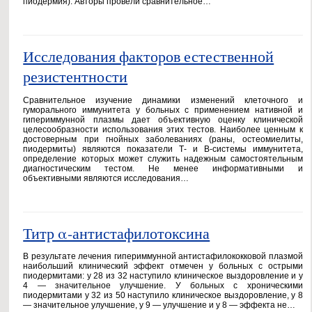
пиодермия). Авторы провели сравнительное…
Исследования факторов естественной
резистентности
Сравнительное изучение динамики изменений клеточного и
гуморального иммунитета у больных с применением нативной и
гипериммунной плазмы дает объективную оценку клинической
целесообразности использования этих тестов. Наиболее ценным к
достоверным при гнойных заболеваниях (раны, остеомиелиты,
пиодермиты) являются показатели Т- и В-системы иммунитета,
определение которых может служить надежным самостоятельным
диагностическим тестом. Не менее информативными и
объективными являются исследования…
Титр α-антистафилотоксина
В результате лечения гипериммунной антистафилококковой плазмой
наибольший клинический эффект отмечен у больных с острыми
пиодермитами: у 28 из 32 наступило клиническое выздоровление и у
4 — значительное улучшение. У больных с хроническими
пиодермитами у 32 из 50 наступило клиническое выздоровление, у 8
— значительное улучшение, у 9 — улучшение и у 8 — эффекта не…