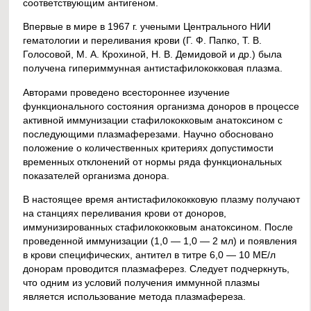
соответствующим антигеном.
Впервые в мире в 1967 г. учеными Центрального НИИ
гематологии и переливания крови (Г. Ф. Папко, Т. В.
Голосовой, М. А. Крохиной, Н. В. Демидовой и др.) была
получена гипериммунная антистафилококковая плазма.
Авторами проведено всестороннее изучение
функционального состояния организма доноров в процессе
активной иммунизации стафилококковым анатоксином с
последующими плазмаферезами. Научно обосновано
положение о количественных критериях допустимости
временных отклонений от нормы ряда функциональных
показателей организма донора.
В настоящее время антистафилококковую плазму получают
на станциях переливания крови от доноров,
иммунизированных стафилококковым анатоксином. После
проведенной иммунизации (1,0 — 1,0 — 2 мл) и появления
в крови специфических, антител в титре 6,0 — 10 МЕ/л
донорам проводится плазмаферез. Следует подчеркнуть,
что одним из условий получения иммунной плазмы
является использование метода плазмафереза.