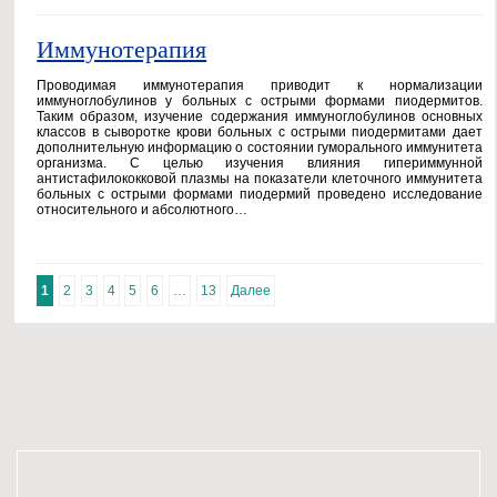
Иммунотерапия
Проводимая иммунотерапия приводит к нормализации
иммуноглобулинов у больных с острыми формами пиодермитов.
Таким образом, изучение содержания иммуноглобулинов основных
классов в сыворотке крови больных с острыми пиодермитами дает
дополнительную информацию о состоянии гуморального иммунитета
организма. С целью изучения влияния гипериммунной
антистафилококковой плазмы на показатели клеточного иммунитета
больных с острыми формами пиодермий проведено исследование
относительного и абсолютного…
1
2
3
4
5
6
…
13
Далее