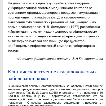
На данном этапе в практику службы крови внедрена
унифицированная система медицинского контроля за
состоянием организма доноров в процессе иммунизации и
последующих плазмаферезов. Для своевременного
выявления субклинических реакций на вакцинацию и во
время плазмафереза Н. В. Демидовой (1977) разработана
«Инструкция по иммунизации доноров стафилококковым
анатоксином и проведению плазмафереза для получения
антистафилококковой плазмы», где предусмотрен
необходимый информативный комплекс лабораторных
тестов.
«Антистафилококковая плазма», В.Н.Константинов
Клиническое течение стафилококковых
заболеваний кожи
В клиническом течении стафилококковых заболеваний кожи важное
значение прежде всего имеет учет состояния гуморальных факторов
иммунитета. Так, Б. И. Зудин (1968) определял титр лизоцима у 60
больных экземой и у 15 — дерматозами. Установлено, что до
лечения у больных с экземой и дерматозами было снижение этого
показателя. Отмечена зависимость содержания лизоцима от