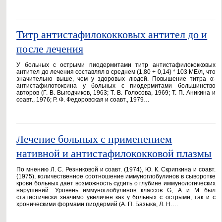
Титр антистафилококковых антител до и
после лечения
У больных с острыми пиодермитами титр антистафилококковых
антител до лечения составлял в среднем (1,80 + 0,14) * 103 МЕ/л, что
значительно выше, чем у здоровых людей. Повышение титра α-
антистафилотоксина у больных с пиодермитами большинство
авторов (Г. В. Выгодчиков, 1963; Т. В. Голосова, 1969; Т. П. Аникина и
соавт., 1976; Р. Ф. Федоровская и соавт., 1979…
Лечение больных с применением
нативной и антистафилококковой плазмы
По мнению Л. С. Резниковой и соавт. (1974), Ю. К. Скрипкина и соавт.
(1975), количественное соотношение иммуноглобулинов в сыворотке
крови больных дает возможность судить о глубине иммунологических
нарушений. Уровень иммуноглобулинов классов G, А и М был
статистически значимо увеличен как у больных с острыми, так и с
хроническими формами пиодермий (А. П. Базыка, Л. Н….