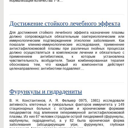
нормализации количества Т- и…
Достижение стойкого лечебного эффекта
Для достижения стойкого лечебного эффекта назначение плазмы
должно сопровождаться обязательным оактериологическим или
иммунологическим подтверждением этиологии заболевания. Как
показали клинико-иммунологические исследования, применение
антистафилококковой плазмы при различных гнойных процессах
должно осуществляться в комплексном лечении и обязательно с
применением антибиотиков, к которым установлена
чувствительность возбудителя. Такая комбинированная терапия
обоснована тем, что каждый из компонентов действует
целенаправленно: антибиотики подавляют…
Фурункулы и гидрадениты
В. Н. Константинов, А. Я. Фелькер 0975, 1981) исследовали
активность клеточных и гуморальных факторов иммунитета у 149
стационарных больных с острыми и хроническими формами
пиодермитов под влиянием гипериммунной антистафилококковой
плазмы. Из них 67 человек страдали острой пиодермией (фурункулы,
карбункулы, гидрадениты), а у 82 была хроническая форма
заболевания (абсцедирующие угри, фурункулез, глубокая