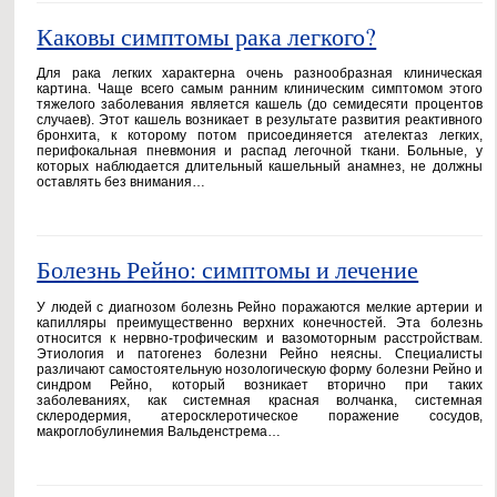
Каковы симптомы рака легкого?
Для рака легких характерна очень разнообразная клиническая
картина. Чаще всего самым ранним клиническим симптомом этого
тяжелого заболевания является кашель (до семидесяти процентов
случаев). Этот кашель возникает в результате развития реактивного
бронхита, к которому потом присоединяется ателектаз легких,
перифокальная пневмония и распад легочной ткани. Больные, у
которых наблюдается длительный кашельный анамнез, не должны
оставлять без внимания…
Болезнь Рейно: симптомы и лечение
У людей с диагнозом болезнь Рейно поражаются мелкие артерии и
капилляры преимущественно верхних конечностей. Эта болезнь
относится к нервно-трофическим и вазомоторным расстройствам.
Этиология и патогенез болезни Рейно неясны. Специалисты
различают самостоятельную нозологическую форму болезни Рейно и
синдром Рейно, который возникает вторично при таких
заболеваниях, как системная красная волчанка, системная
склеродермия, атеросклеротическое поражение сосудов,
макроглобулинемия Вальденстрема…