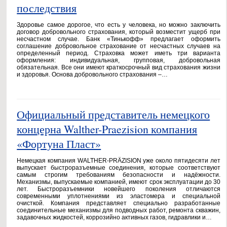
последствия
Здоровье самое дорогое, что есть у человека, но можно заключить
договор добровольного страхования, который возместит ущерб при
несчастном случае. Банк «Тинькофф» предлагает оформить
соглашение добровольное страхование от несчастных случаев на
определенный период. Страховка может иметь три варианта
оформления: индивидуальная, групповая, добровольная
обязательная. Все они имеют краткосрочный вид страхования жизни
и здоровья. Основа добровольного страхования –…
Официальный представитель немецкого
концерна Walther-Praezision компания
«Фортуна Пласт»
Немецкая компания WALTHER-PRÄZISION уже около пятидесяти лет
выпускает быстроразъемные соединения, которые соответствуют
самым строгим требованиям безопасности и надёжности.
Механизмы, выпускаемые компанией, имеют срок эксплуатации до 30
лет. Быстроразъемники новейшего поколения отличаются
современными уплотнениями из эластомера и специальной
очисткой. Компания представляет специально разработанные
соединительные механизмы для подводных работ, ремонта скважин,
задавочных жидкостей, коррозийно активных газов, гидравлики и…