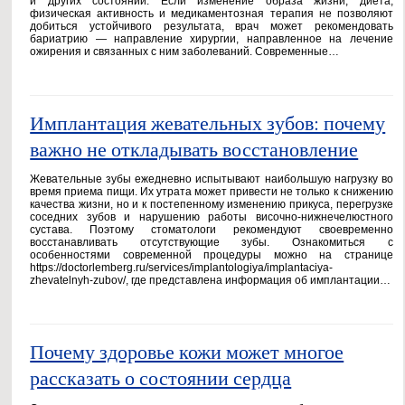
и других состояний. Если изменение образа жизни, диета,
физическая активность и медикаментозная терапия не позволяют
добиться устойчивого результата, врач может рекомендовать
бариатрию — направление хирургии, направленное на лечение
ожирения и связанных с ним заболеваний. Современные…
Имплантация жевательных зубов: почему
важно не откладывать восстановление
Жевательные зубы ежедневно испытывают наибольшую нагрузку во
время приема пищи. Их утрата может привести не только к снижению
качества жизни, но и к постепенному изменению прикуса, перегрузке
соседних зубов и нарушению работы височно-нижнечелюстного
сустава. Поэтому стоматологи рекомендуют своевременно
восстанавливать отсутствующие зубы. Ознакомиться с
особенностями современной процедуры можно на странице
https://doctorlemberg.ru/services/implantologiya/implantaciya-
zhevatelnyh-zubov/, где представлена информация об имплантации…
Почему здоровье кожи может многое
рассказать о состоянии сердца