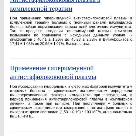
комплексной терапии
При применении гипериммунной антистафилококковой плазмы в
комплексной терапии больных с гнойными ранами наблюдалась
более стойкая нормализация показателей клеточного иммунитета.
Так, в процессе введения гипериммунной плазмы отмечено
повышение по сравнению с исходными данными уровня Т-
лимфоцитов с 40,41 ± 1,86% до 45,93 ± 2,38% и В-лимфоцитов с
17,41 ± 1,03% до 20,65 ± 1,07%. Вместе с тем…
Применение гипериммунной
антистафилококковой плазмы
При исследовании гуморальных и клеточных факторов иммунитета у
взрослых больных с хроническим остеомиелитом определяли
вышеперечисленные факторы иммунитета при поступлении, в
период применения антистафилококковой плазмы в комплексном
лечении, а также при выписке. При поступлении у больных с
хроническим остеомиелитом содержание α-антистафилотоксина в
сыворотке крови составило (1,53 ± 0,19) * 103 МЕ/л, что значительно
выше, чем в…