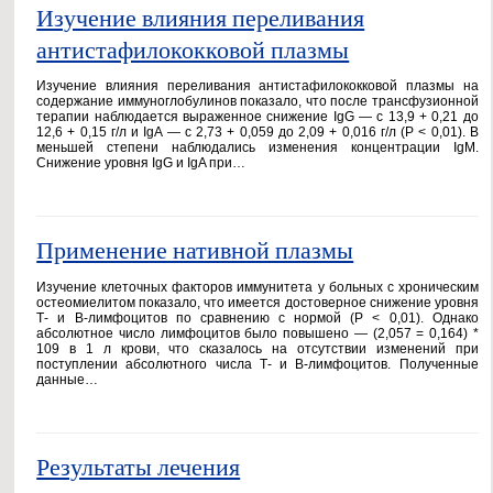
Изучение влияния переливания
антистафилококковой плазмы
Изучение влияния переливания антистафилококковой плазмы на
содержание иммуноглобулинов показало, что после трансфузионной
терапии наблюдается выраженное снижение IgG — с 13,9 + 0,21 до
12,6 + 0,15 г/л и IgA — с 2,73 + 0,059 до 2,09 + 0,016 г/л (Р < 0,01). В
меньшей степени наблюдались изменения концентрации IgM.
Снижение уровня IgG и IgA при…
Применение нативной плазмы
Изучение клеточных факторов иммунитета у больных с хроническим
остеомиелитом показало, что имеется достоверное снижение уровня
Т- и В-лимфоцитов по сравнению с нормой (Р < 0,01). Однако
абсолютное число лимфоцитов было повышено — (2,057 = 0,164) *
109 в 1 л крови, что сказалось на отсутствии изменений при
поступлении абсолютного числа Т- и В-лимфоцитов. Полученные
данные…
Результаты лечения