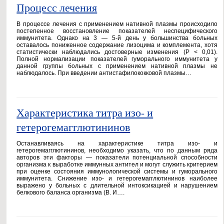
Процесс лечения
В процессе лечения с применением нативной плазмы происходило
постепенное восстановление показателей неспецифического
иммунитета. Однако на 3 — 5-й день у большинства больных
оставалось пониженное содержание лизоцима и комплемента, хотя
статистически наблюдались достоверные изменения (Р < 0,01).
Полной нормализации показателей гуморального иммунитета у
данной группы больных с применением нативной плазмы не
наблюдалось. При введении антистафилококковой плазмы…
Характеристика титра изо- и
гетерогемагглютининов
Останавливаясь на характеристике титра изо- и
гетерогемагглютининов, необходимо указать, что по данным ряда
авторов эти факторы — показатели потенциальной способности
организма к выработке иммунных антител и могут служить критерием
при оценке состояния иммунологической системы и гуморального
иммунитета. Снижение изо- и гетерогемагглютининов наиболее
выражено у больных с длительной интоксикацией и нарушением
белкового баланса организма (В. И….