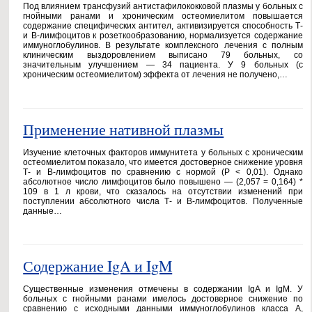
Под влиянием трансфузий антистафилококковой плазмы у больных с
гнойными ранами и хроническим остеомиелитом повышается
содержание специфических антител, активизируется способность Т-
и В-лимфоцитов к розеткообразованию, нормализуется содержание
иммуноглобулинов. В результате комплексного лечения с полным
клиническим выздоровлением выписано 79 больных, со
значительным улучшением — 34 пациента. У 9 больных (с
хроническим остеомиелитом) эффекта от лечения не получено,…
Применение нативной плазмы
Изучение клеточных факторов иммунитета у больных с хроническим
остеомиелитом показало, что имеется достоверное снижение уровня
Т- и В-лимфоцитов по сравнению с нормой (Р < 0,01). Однако
абсолютное число лимфоцитов было повышено — (2,057 = 0,164) *
109 в 1 л крови, что сказалось на отсутствии изменений при
поступлении абсолютного числа Т- и В-лимфоцитов. Полученные
данные…
Содержание IgA и IgM
Существенные изменения отмечены в содержании IgA и IgM. У
больных с гнойными ранами имелось достоверное снижение по
сравнению с исходными данными иммуноглобулинов класса А,