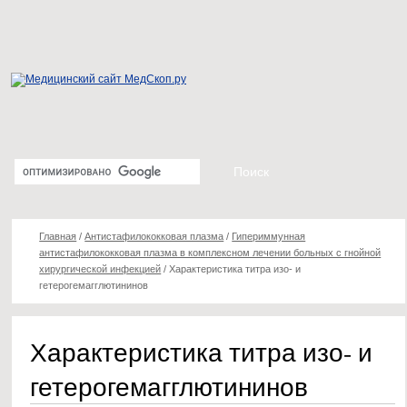
Главная
/
Антистафилококковая плазма
/
Гипериммунная
антистафилококковая плазма в комплексном лечении больных с гнойной
хирургической инфекцией
/
Характеристика титра изо- и
гетерогемагглютининов
Характеристика титра изо- и
гетерогемагглютининов