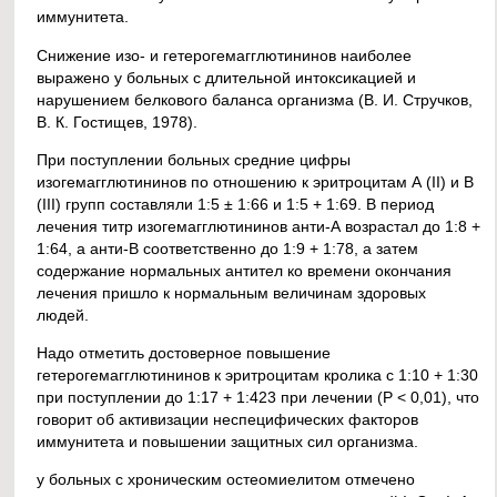
иммунитета.
Снижение изо- и гетерогемагглютининов наиболее
выражено у больных с длительной интоксикацией и
нарушением белкового баланса организма (В. И. Стручков,
В. К. Гостищев, 1978).
При поступлении больных средние цифры
изогемагглютининов по отношению к эритроцитам А (II) и В
(III) групп составляли 1:5 ± 1:66 и 1:5 + 1:69. В период
лечения титр изогемагглютининов анти-А возрастал до 1:8 +
1:64, а анти-В соответственно до 1:9 + 1:78, а затем
содержание нормальных антител ко времени окончания
лечения пришло к нормальным величинам здоровых
людей.
Надо отметить достоверное повышение
гетерогемагглютининов к эритроцитам кролика с 1:10 + 1:30
при поступлении до 1:17 + 1:423 при лечении (Р < 0,01), что
говорит об активизации неспецифических факторов
иммунитета и повышении защитных сил организма.
у больных с хроническим остеомиелитом отмечено