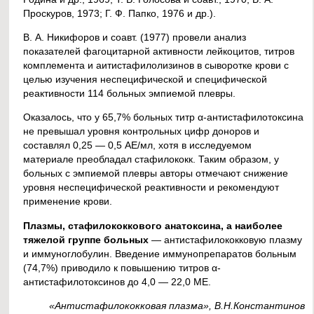
Проскуров, 1973; Г. Ф. Папко, 1976 и др.).
В. А. Никифоров и соавт. (1977) провели анализ
показателей фагоцитарной активности лейкоцитов, титров
комплемента и аитистафилолизинов в сыворотке крови с
целью изучения неспецифической и специфической
реактивности 114 больных эмпиемой плевры.
Оказалось, что у 65,7% больных титр α-антистафилотоксина
не превышал уровня контрольных цифр доноров и
составлял 0,25 — 0,5 АЕ/мл, хотя в исследуемом
материале преобладал стафилококк. Таким образом, у
больных с эмпиемой плевры авторы отмечают снижение
уровня неспецифической реактивности и рекомендуют
применение крови.
Плазмы, стафилококкового анатоксина, а наиболее
тяжелой группе больных
— антистафилококковую плазму
и иммуноглобулин. Введение иммунопрепаратов больным
(74,7%) приводило к повышению титров α-
антистафилотоксинов до 4,0 — 22,0 ME.
«Антистафилококковая плазма», В.Н.Константинов