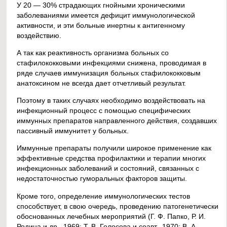
У 20 — 30% страдающих гнойными хроническими
заболеваниями имеется дефицит иммунологической
активности, и эти больные инертны к антигенному
воздействию.
А так как реактивность организма больных со
стафилококковыми инфекциями снижена, проводимая в
ряде случаев иммунизация больных стафилококковым
анатоксином не всегда дает отчетливый результат.
Поэтому в таких случаях необходимо воздействовать на
инфекционный процесс с помощью специфических
иммунных препаратов направленного действия, создавших
пассивный иммунитет у больных.
Иммунные препараты получили широкое применение как
эффективные средства профилактики и терапии многих
инфекционных заболеваний и состояний, связанных с
недостаточностью гуморальных факторов защиты.
Кроме того, определение иммунологических тестов
способствует, в свою очередь, проведению патогенетически
обоснованных лечебных мероприятий (Г. Ф. Папко, Р. И.
Родина и др., 1969; Т. В. Голосова и соавт., 1970; В. А.