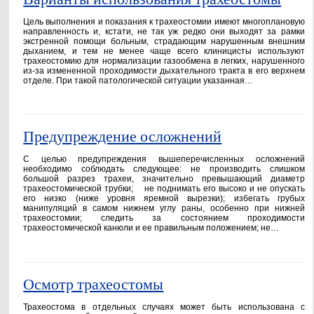
Цель выполнения и показания к трахеостомии имеют многоплановую
направленность и, кстати, не так уж редко они выходят за рамки
экстренной помощи больным, страдающим нарушенным внешним
дыханием, и тем не менее чаще всего клиницисты используют
трахеостомию для нормализации газообмена в легких, нарушенного
из-за измененной проходимости дыхательного тракта в его верхнем
отделе. При такой патологической ситуации указанная…
Предупреждение осложнений
С целью предупреждения вышеперечисленных осложнений
необходимо соблюдать следующее: не производить слишком
большой разрез трахеи, значительно превышающий диаметр
трахеостомической трубки; не поднимать его высоко и не опускать
его низко (ниже уровня яремной вырезки); избегать грубых
манипуляций в самом нижнем углу раны, особенно при нижней
трахеостомии; следить за состоянием проходимости
трахеостомической канюли и ее правильным положением; не…
Осмотр трахеостомы
Трахеостома в отдельных случаях может быть использована с