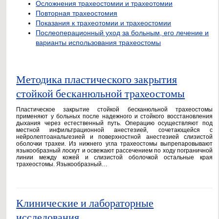
Осложнения трахеостомии и трахеотомии
Повторная трахеостомия
Показания к трахеотомии и трахеостомии
Послеоперационный уход за больным, его лечение и
варианты использования трахеостомы
Методика пластического закрытия
стойкой бесканюльной трахеостомы
Пластическое закрытие стойкой бесканюльной трахеостомы
применяют у больных после надежного и стойкого восстановления
дыхания через естественный путь. Операцию осуществляют под
местной инфильтрационной анестезией, сочетающейся с
нейролептоанальгезией и поверхностной анестезией слизистой
оболочки трахеи. Из нижнего угла трахеостомы выпрепаровывают
языкообразный лоскут и освежают рассечением по ходу пограничной
линии между кожей и слизистой оболочкой остальные края
трахеостомы. Языкообразный…
Клинические и лабораторные
исследования