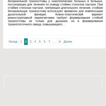
бесканюльной трахеостомы у онкологических больных и больных,
поступающих для лечения по поводу стойких стенозов гортани. При
стойких стенозах гортани, требующих длительного лечения, стойкую
бесканюльную трахеостому используют временно для компенсации
дыхательной функции. Кожно-пластический вариант
реконструктивной ларингэктомии требует формирования стойкой
трахеостомы не только для дыхания, но и формирования
трахеоглоточного свища, повышающего…
Назад
1
2
3
4
5
6
7
…
9
Далее