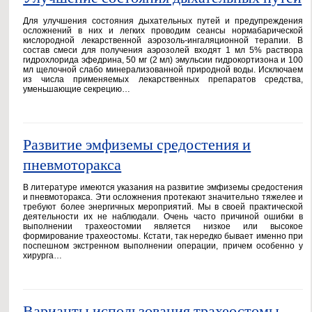
Для улучшения состояния дыхательных путей и предупреждения
осложнений в них и легких проводим сеансы нормабарической
кислородной лекарственной аэрозоль-ингаляционной терапии. В
состав смеси для получения аэрозолей входят 1 мл 5% раствора
гидрохлорида эфедрина, 50 мг (2 мл) эмульсии гидрокортизона и 100
мл щелочной слабо минерализованной природной воды. Исключаем
из числа применяемых лекарственных препаратов средства,
уменьшающие секрецию…
Развитие эмфиземы средостения и
пневмоторакса
В литературе имеются указания на развитие эмфиземы средостения
и пневмоторакса. Эти осложнения протекают значительно тяжелее и
требуют более энергичных мероприятий. Мы в своей практической
деятельности их не наблюдали. Очень часто причиной ошибки в
выполнении трахеостомии является низкое или высокое
формирование трахеостомы. Кстати, так нередко бывает именно при
поспешном экстренном выполнении операции, причем особенно у
хирурга…
Варианты использования трахеостомы