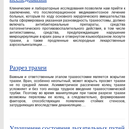
Клинические и лабораторные исследования позволили нам прийти к
заключению, что послеоперационное медикаментозное лечение
больных, которым по ходу основного хирургического вмешательства
была сформирована указанная разновидность трахеостомы, должно
включать антибактериальные препараты, средства
патогенетического противовоспалительного действия, в том числе
антигистамины, средства, предупреждающие нарушение
микроциркуляции в краях раны и отвернутом языкообразном лоскуте
трахеи, а также продленные кислородные лекарственные
аэрозольингаляции….
Разрез трахеи
Важным и ответственным этапом трахеостомии является вскрытие
трахеи. Врач, особенно неопытный, может вскрыть просвет трахеи
не по средней линии. Асимметричное рассечение колец трахеи
усложняет и без того иногда трудное введение трахеостомической
трубки. Поэтому во время манипуляции при таком разрезе трахеи
возможны переломы ее колец, а следовательно, формирование
факторов, способствующих появлению стойких стенозов,
затрудняющих впоследствии деканюляцию….
Улучшение состояния дыхательных путей