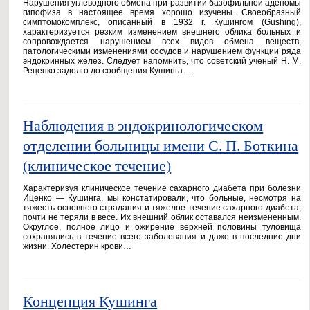
Нарушения углеводного обмена при развитии базофильной аденомы
гипофиза в настоящее время хорошо изучены. Своеобразный
симптомокомплекс, описанный в 1932 г. Кушингом (Gushing),
характеризуется резким изменением внешнего облика больных и
сопровождается нарушением всех видов обмена веществ,
патологическими изменениями сосудов и нарушением функции ряда
эндокринных желез. Следует напомнить, что советский ученый Н. М.
Реценко задолго до сообщения Кушинга…
Наблюдения в эндокринологическом
отделении больницы имени С. П. Боткина
(клиническое течение)
Характеризуя клиническое течение сахарного диабета при болезни
Иценко — Кушинга, мы констатировали, что больные, несмотря на
тяжесть основного страдания и тяжелое течение сахарного диабета,
почти не теряли в весе. Их внешний облик оставался неизмененным.
Округлое, полное лицо и ожирение верхней половины туловища
сохранялись в течение всего заболевания и даже в последние дни
жизни. Холестерин крови…
Концепция Кушинга