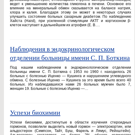
ведет к уменьшению количества гликогена в печени. Основное его
влияние на минеральный обмен сказывается на балансе натрия,
хлора и калия. Благодаря этому он может в некоторых случаях
улучшить состояние больных сахарным диабетом. По наблюдению
Хайста (Haist), при усиленной стимуляции АКТГ и кортизоном β-
клеток наступает в дальнейшем их атрофия (Е. В….
Наблюдения в эндокринологическом
отделении больницы имени С. П. Боткина
Под нашим наблюдением в эндокринологическом отделении
больницы имени С. П. Боткина с 1953 по 1960 г. находилось 26
больных с болезнью Иценко — Кушинга и нарушением углеводного
обмена. С болезнью Иценко — Кушинга за это время было всего 40
больных. Из наблюдавшихся нами 26 больных мужчин было 7,
женщин 19. Больные с болезнью Иценко —…
Успехи биохимии
Успехи биохимии, достигнутые в области изучения стероидных
гормонов, позволили выделить новый гормон — электрокортин, или
альдостерон (Симпсон, Тайт, Буш, Фарель и Лямус, Рейхштейн).