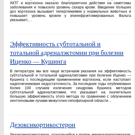
АКТГ и кортизона оказало благоприятное действие на симптомы
заболевания и повысило уровень сахара крови. Введение больших
доз кортизона вызывает гипергликемию у нормальных животных и
повышает уровень кровли у эпинефрэктомированных. Фальта
указывает,…
Эффективность субтотальной и
тотальной адреналэктомии при болезни
Иценко — Кушинга
В литературе мы все чаще встречаем указания на эффективность
субтотальной и тотальной адреналэктомии при болезни Иценко —
Кушинга с последующим применением кортизона, если наступает
надпочечниковая недостаточность. За последние годы опубликовано
более 100 случаев излечения синдрома Кушинга методом
субтотальной адреналэктомии, что указывает на значительно
большую эффективность этого метода по сравнению с облучением
зентгеновыми лучами межуточно-гипофизарной области…
Дезоксикортикостерон
Дезоксикортикостерон, относящийся к группе минералокортикоидов,