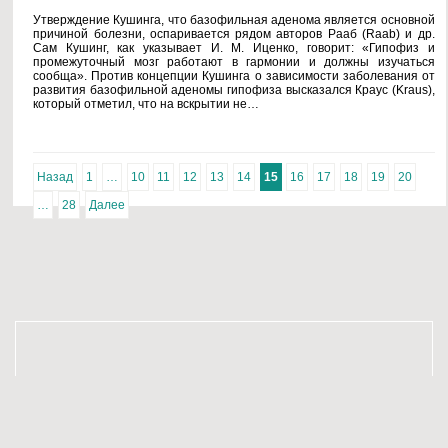
Утверждение Кушинга, что базофильная аденома является основной
причиной болезни, оспаривается рядом авторов Рааб (Raab) и др.
Сам Кушинг, как указывает И. М. Иценко, говорит: «Гипофиз и
промежуточный мозг работают в гармонии и должны изучаться
сообща». Против концепции Кушинга о зависимости заболевания от
развития базофильной аденомы гипофиза высказался Краус (Kraus),
который отметил, что на вскрытии не…
Назад
1
…
10
11
12
13
14
15
16
17
18
19
20
…
28
Далее