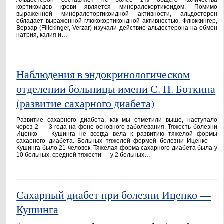
Альдостерон составляет не более 2% общего количества
кортикоидов крови является минералокортикоидом. Помимо
выраженной минералоторгикоидной активности, альдостерон
обладает выраженной глюкокортикондной активностью. Флюккингер,
Верзар (Fliickinger, Verzar) изучали действие альдостерона на обмен
натрия, калия и…
Наблюдения в эндокринологическом
отделении больницы имени С. П. Боткина
(развитие сахарного диабета)
Развитие сахарного диабета, как мы отметили выше, наступало
через 2 — 3 года на фоне основного заболевания. Тяжесть болезни
Иценко — Кушинга не всегда вела к развитию тяжелой формы
сахарного диабета. Больных тяжелой формой болезни Иценко —
Кушинга было 21 человек. Тяжелая форма сахарного диабета была у
10 больных, средней тяжести — у 2 больных…
Сахарный диабет при болезни Иценко —
Кушинга