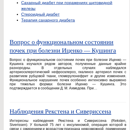
Сахарный диабет при поражениях щитовидной
железы
Стероидный диабет
Терапия сахарного диабета
Вопрос о функциональном состоянии
почек при болезни Иценко — Кушинга
Вопрос о функциональном состоянии почек при болезни Иценко —
Кушинга изучался рядом авторов, полученные данные крайне
разнородны. В отдельных случаях наблюдался
артериосклеротический нефросклероз, гиалиноз артериол почек с
развитием рубцовой ткани, гломерулонефрит и другие изменения.
Функциональное нарушение почек особенно интенсивно выражено
при тяжелых формах болезни Иценко — Кушинга. Это
подтверждается в сообщении Д. М. Ахмедова. При…
Наблюдения Рекстена и Сивериссена
Интересны наблюдения Рекстена и Сивериссена (Reksten,
Siverissen). У больной 75 лет с инсулиномой, операция которой в
связи с ожирением и возрастом признана невозможной, применение