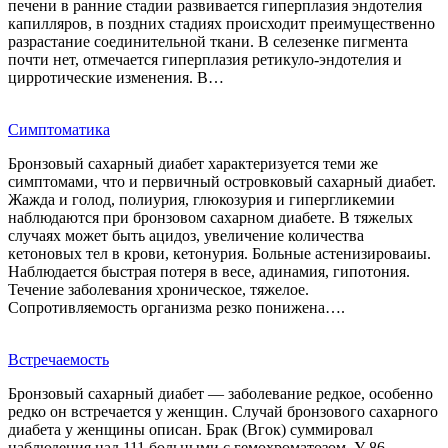
печени в ранние стадии развивается гиперплазия эндотелия
капилляров, в поздних стадиях происходит преимущественно
разрастание соединительной ткани. В селезенке пигмента
почти нет, отмечается гиперплазия ретикуло-эндотелия и
цирротические изменения. В…
Симптоматика
Бронзовый сахарный диабет характеризуется теми же
симптомами, что и первичный островковый сахарный диабет.
Жажда и голод, полиурия, глюкозурия и гипергликемии
наблюдаются при бронзовом сахарном диабете. В тяжелых
случаях может быть ацидоз, увеличение количества
кетоновых тел в крови, кетонурия. Больные астенизироваиы.
Наблюдается быстрая потеря в весе, адинамия, гипотония.
Течение заболевания хроническое, тяжелое.
Сопротивляемость организма резко понижена….
Встречаемость
Бронзовый сахарный диабет — заболевание редкое, особенно
редко он встречается у женщин. Случай бронзового сахарного
диабета у женщины описан. Брак (Вгок) суммировал
наблюдения над 111 больными с гемохроматозом. У 86