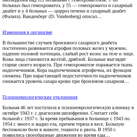
больных был гемохроматоз, у 55 — гемохроматоз и сахарный
диабет и у 4 больных — цирроз печени и сахарный диабет
(Фальта). Ванденберг (D. Vandenberg) описал…
Изменения в организме
В большинстве случаев бронзового сахарного диабета
постепенно развивается атрофия половых желез у мужчин,
падение половой потенции, слабый рост волос на теле и лице.
Кожа лица становится желтой, дряблой. Больные выглядят
старше своего возраста. При гемохроматозе поражается ткань
надпочечников. Кора надпочечников атрофична, их функция
снижена. При нарастающей недостаточности надпочечников
снижается уровень сахара крови при бронзовом сахарном…
Психоневрологические отклонения
Больная 46 лет поступила в психоневрологическую клинику в
октябре 1943 г. с диагнозом шизофрении. Считает себя
больной с 1937 г. За время пребывания в больнице с 1943 по
1954 г. много и жадно ела, причем теряла в весе. Больную
беспокоили боли в животе, тошнота и рвота. В 1950 г.
появились своеобразные движения во время еды…