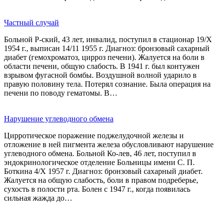
Частный случай
Больной Р-ский, 43 лет, инвалид, поступил в стационар 19/Х
1954 г., выписан 14/11 1955 г. Диагноз: бронзовый сахарный
диабет (гемохроматоз, цирроз печени). Жалуется на боли в
области печени, общую слабость. В 1941 г. был контужен
взрывом фугасной бомбы. Воздушной волной ударило в
правую половину тела. Потерял сознание. Была операция на
печени по поводу гематомы. В…
Нарушение углеводного обмена
Цирротическое поражение поджелудочной железы и
отложение в ней пигмента железа обусловливают нарушение
углеводного обмена. Больной Ко-лев, 46 лет, поступил в
эндокринологическое отделение Больницы имени С. П.
Боткина 4/Х 1957 г. Диагноз: бронзовый сахарный диабет.
Жалуется на общую слабость, боли в правом подреберье,
сухость в полости рта. Болен с 1947 г., когда появилась
сильная жажда до…