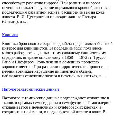
способствует развитию цирроза. При развитии цирроза
печени возникает нарушение портального кровообращения с
последующим развитием асцита, расширение вен на коже
живота. Е. И. Цукерштейн приводит данные Гленара
(Glenard): из…
Клиника
Клиника бронзового сахарного диабета представляет большой
интерес для клиницистов. За последние годы появилось
много работ, посвященных этому сложному клиническому
страданию, впервые описанному в 1868 — 1872 гг. Труссо,
Гано и Шаффером. Роль печени в обменных процессах
хорошо известна. При развитии цирротического процесса в
печени возникает нарушение пигментного обмена,
наблюдается отложение железа в печеночных клетках, в…
Патологоанатомические данные
Патологоанатомические данные подтверждают отложение в
тканях и органах гемосидерина и гемофусцина. Гемосидерин
откладывается в печеночных и купферовских клетках, в
соединительной ткани, в поджелудочной железе и коже. В