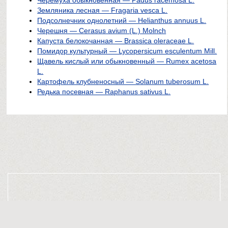
Черемуха обыкновенная — Padus racemosa L.
Земляника лесная — Fragaria vesca L.
Подсолнечник однолетний — Helianthus annuus L.
Черешня — Cerasus avium (L.) Molnch
Капуста белокочанная — Brassica oleraceae L.
Помидор культурный — Lycopersicum esculentum Mill.
Щавель кислый или обыкновенный — Rumex acetosa
L.
Картофель клубненосный — Solanum tuberosum L.
Редька посевная — Raphanus sativus L.