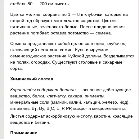
стебель 80 — 200 см высоты.
Цветки мелкие, собраны по 1 — 8 в клубочки, которые на
второй год образуют метельчатое соцветие. Цветки
пятичленные, зеленовато-белые. После плодоношения
растение погибает, оставив потомство — семена.
Семена представляют собой целое соплодие, клубочек,
включающий несколько семян. Культивируемое
семеноводческое растение Чуйской долины. Возделывается
на полях, огородах. Существуют столовые и сахарные
сорта.
Химический состав
Корнеплоды содержат бетаин
— основное действующее
вещество, белки, клетчатку, сахара, пигменты,
минеральные соли (магний, калий, кальций, железо, йод),
витамины В
, В
, В(С, Е, Р, РР, макро- и микроэлементы.
1
2
Листья содержат аскорбиновую кислоту, каротин, красящие
вещества и бетаин.
Применение