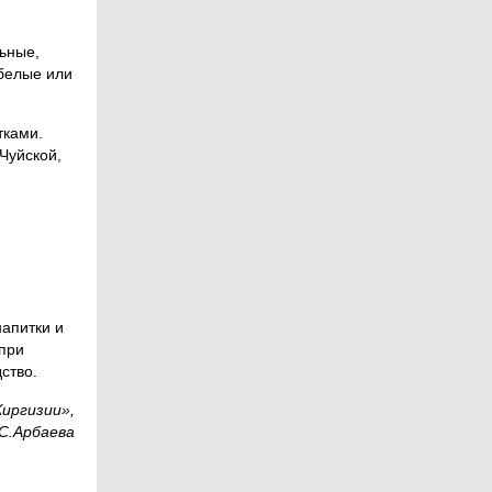
ьные,
белые или
тками.
Чуйской,
напитки и
 при
ство.
иргизии»,
.С.Арбаева