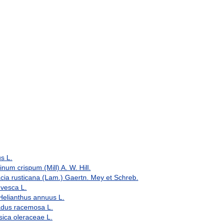
s L.
um crispum (Mill) A. W. Hill.
a rusticana (Lam.) Gaertn. Mey et Schreb.
vesca L.
elianthus annuus L.
dus racemosa L.
ica oleraceae L.