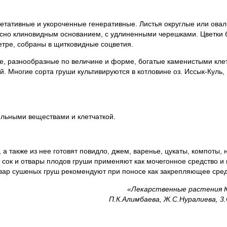
етативные и укороченные генеративные. Листья округлые или овал
ясно клиновидным основанием, с удлиненными черешками. Цветки 
етре, собраны в щитковидные соцветия.
, разнообразные по величине и форме, богатые каменистыми кле
 Многие сорта груши культивируются в котловине оз. Иссык-Куль, 
ильными веществами и клетчаткой.
 а также из нее готовят повидло, джем, варенье, цукаты, компоты, 
сок и отвары плодов груши применяют как мочегонное средство и
вар сушеных груш рекомендуют при поносе как закрепляющее сред
«Лекарственные растения К
П.К.Алимбаева, Ж.С.Нуралиева, 3