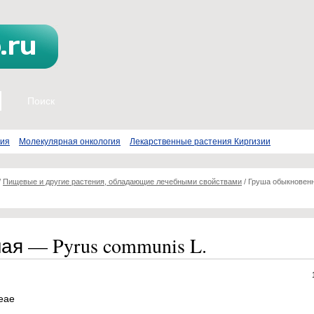
пия
Молекулярная онкология
Лекарственные растения Киргизии
/
Пищевые и другие растения, обладающие лечебными свойствами
/
Груша обыкновен
я — Pyrus communis L.
eae