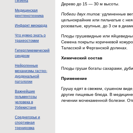
Гигиена
Дерево до 15 — 30 м высоты.
Медицинская
Побеги двух типов:
удлиненные вег
рентгенотехника
цельнокрайние или пильчатые с не
розоватые, крупные, до 3 см в диам
Инфаркт миокарда
Что нужно знать о
Плоды грушевидные или яйцевидные
трахеостомии
Семена покрыты коричневой кожурой.
Таласской и Ферганской долинах.
Гипергликемический
синдром
Химический состав
Нейрогенные
Плоды груши богаты сахарами, дуб
механизмы гастро-
дуоденальной
Применение
патологии
Грушу едят в свежем, сушеном виде,
Важнейшие
другие пищевые блюда. В медицине 
гельминтозы
лечении мочекаменной болезни. От
человека в
Узбекистане
Среднегорье и
спортивная
тренировка