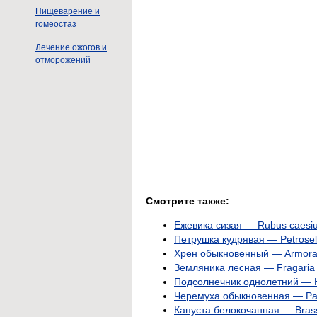
Пищеварение и
гомеостаз
Лечение ожогов и
отморожений
Смотрите также:
Ежевика сизая — Rubus caesiu
Петрушка кудрявая — Petroselin
Хрен обыкновенный — Armoraci
Земляника лесная — Fragaria 
Подсолнечник однолетний — H
Черемуха обыкновенная — Pa
Капуста белокочанная — Brass