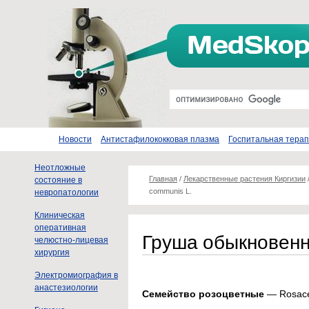
Новости
Антистафилококковая плазма
Госпитальная тера
Неотложные
Главная
/
Лекарственные растения Киргизии
состояние в
communis L.
невропатологии
Клиническая
оперативная
Груша обыкновенна
челюстно-лицевая
хирургия
Электромиография в
анастезиологии
Семейство розоцветные
— Rosac