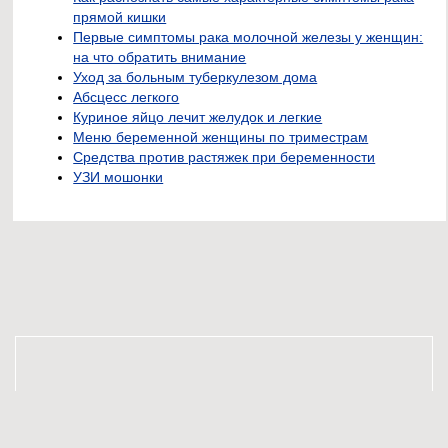
прямой кишки
Первые симптомы рака молочной железы у женщин:
на что обратить внимание
Уход за больным туберкулезом дома
Абсцесс легкого
Куриное яйцо лечит желудок и легкие
Меню беременной женщины по триместрам
Средства против растяжек при беременности
УЗИ мошонки