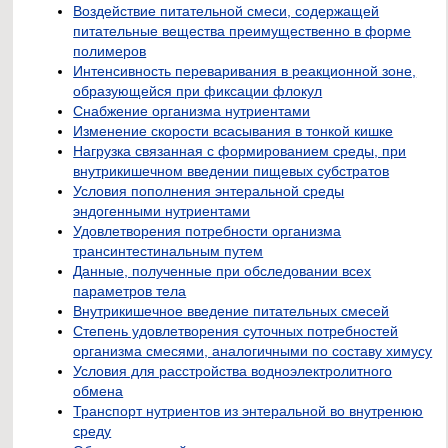
Воздействие питательной смеси, содержащей
питательные вещества преимущественно в форме
полимеров
Интенсивность переваривания в реакционной зоне,
образующейся при фиксации флокул
Снабжение организма нутриентами
Изменение скорости всасывания в тонкой кишке
Нагрузка связанная с формированием среды, при
внутрикишечном введении пищевых субстратов
Условия пополнения энтеральной среды
эндогенными нутриентами
Удовлетворения потребности организма
трансинтестинальным путем
Данные, полученные при обследовании всех
параметров тела
Внутрикишечное введение питательных смесей
Степень удовлетворения суточных потребностей
организма смесями, аналогичными по составу химусу
Условия для расстройства водноэлектролитного
обмена
Транспорт нутриентов из энтеральной во внутренюю
среду