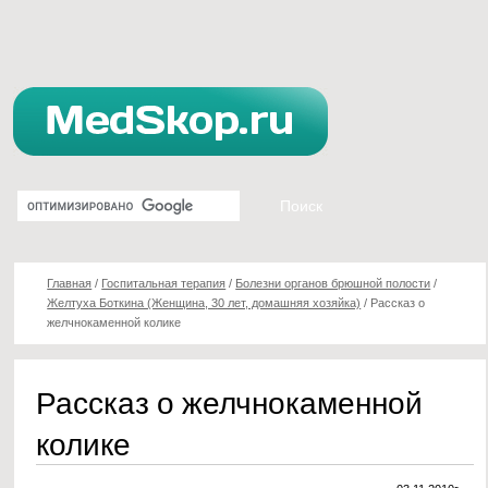
Главная
/
Госпитальная терапия
/
Болезни органов брюшной полости
/
Желтуха Боткина (Женщина, 30 лет, домашняя хозяйка)
/
Рассказ о
желчнокаменной колике
Рассказ о желчнокаменной
колике