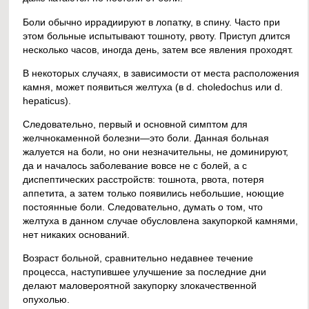
Боли обычно иррадиируют в лопатку, в спину. Часто при
этом больные испытывают тошноту, рвоту. Приступ длится
несколько часов, иногда день, затем все явления проходят.
В некоторых случаях, в зависимости от места расположения
камня, может появиться желтуха (в d. choledochus или d.
hepaticus).
Следовательно, первый и основной симптом для
желчнокаменной болезни—это боли. Данная больная
жалуется на боли, но они незначительны, не доминируют,
да и началось заболевание вовсе не с болей, а с
диспептических расстройств: тошнота, рвота, потеря
аппетита, а затем только появились небольшие, ноющие
постоянные боли. Следовательно, думать о том, что
желтуха в данном случае обусловлена закупоркой камнями,
нет никаких оснований.
Возраст больной, сравнительно недавнее течение
процесса, наступившее улучшение за последние дни
делают маловероятной закупорку злокачественной
опухолью.