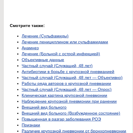
Смотрите также:
Лечение (Сульфамиды)
Лечение пенициллином или сульфамидами
Анамнез
Лечение (Больной с острой инфекцией)
Объективные данные
Частный случай (Служащий, 48 лет)
Антибиотики в борьбе с крупозной пневманией
Частный случай (Служащий, 48 лет — Объективно)
Работы ряда авторов о крупозной пневмании
Частный случай (Служащий, 48 лет — Опрос)
Клиническая картина крупозной пневмонии
Наблюдение крупозной пневмонии при ранении
Внешний вид больного
Внешний вид больного (Возбужденное состояние)
Повышенная в разгар заболевания РОЭ
Признаки
Различие крупозной пневмонии от бронхопневмонии