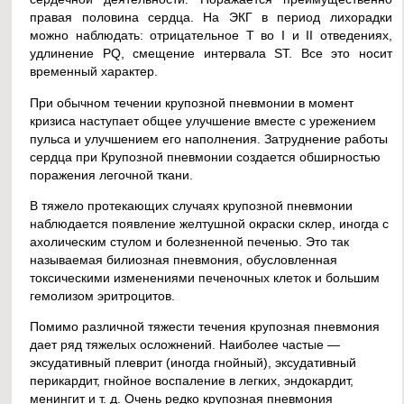
правая половина сердца. На ЭКГ в период лихорадки
можно наблюдать: отрицательное Т во I и II отведениях,
удлинение PQ, смещение интервала ST. Все это носит
временный характер.
При обычном течении крупозной пневмонии в момент
кризиса наступает общее улучшение вместе с урежением
пульса и улучшением его наполнения. Затруднение работы
сердца при Крупозной пневмонии создается обширностью
поражения легочной ткани.
В тяжело протекающих случаях крупозной пневмонии
наблюдается появление желтушной окраски склер, иногда с
ахолическим стулом и болезненной печенью. Это так
называемая билиозная пневмония, обусловленная
токсическими изменениями печеночных клеток и большим
гемолизом эритроцитов.
Помимо различной тяжести течения крупозная пневмония
дает ряд тяжелых осложнений. Наиболее частые —
эксудативный плеврит (иногда гнойный), эксудативный
перикардит, гнойное воспаление в легких, эндокардит,
менингит и т. д. Очень редко крупозная пневмония