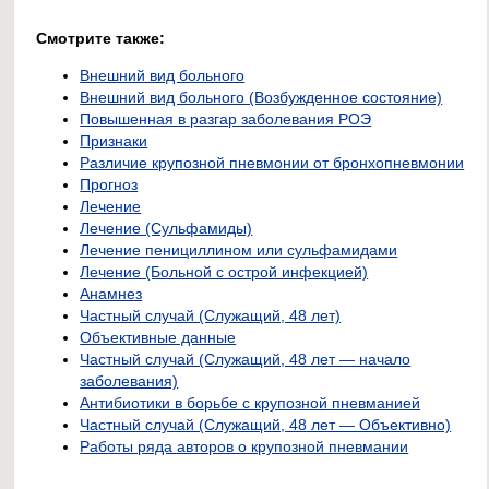
Смотрите также:
Внешний вид больного
Внешний вид больного (Возбужденное состояние)
Повышенная в разгар заболевания РОЭ
Признаки
Различие крупозной пневмонии от бронхопневмонии
Прогноз
Лечение
Лечение (Сульфамиды)
Лечение пенициллином или сульфамидами
Лечение (Больной с острой инфекцией)
Анамнез
Частный случай (Служащий, 48 лет)
Объективные данные
Частный случай (Служащий, 48 лет — начало
заболевания)
Антибиотики в борьбе с крупозной пневманией
Частный случай (Служащий, 48 лет — Объективно)
Работы ряда авторов о крупозной пневмании