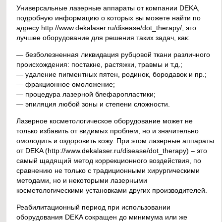
Универсальные лазерные аппараты от компании DEKA,
подробную информацию о которых вы можете найти по
адресу http://www.dekalaser.ru/disease/dot_therapy/, это
лучшее оборудование для решения таких задач, как:
— безболезненная ликвидация рубцовой ткани различного
происхождения: постакне, растяжки, травмы и т.д.;
— удаление пигментных пятен, родинок, бородавок и пр.;
— фракционное омоложение;
— процедура лазерной блефаропластики;
— эпиляция любой зоны и степени сложности.
Лазерное косметологическое оборудование может не
только избавить от видимых проблем, но и значительно
омолодить и оздоровить кожу. При этом лазерные аппараты
от DEKA (http://www.dekalaser.ru/disease/dot_therapy) – это
самый щадящий метод коррекционного воздействия, по
сравнению не только с традиционными хирургическими
методами, но и некоторыми лазерными
косметологическими установками других производителей.
Реабилитационный период при использовании
оборудования DEKA сокращен до минимума или же