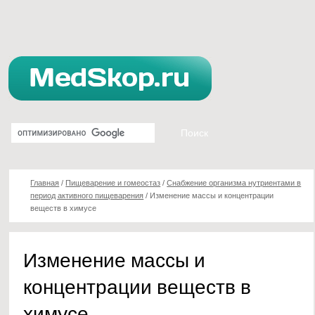
Главная
/
Пищеварение и гомеостаз
/
Снабжение организма нутриентами в
период активного пищеварения
/
Изменение массы и концентрации
веществ в химусе
Изменение массы и
концентрации веществ в
химусе