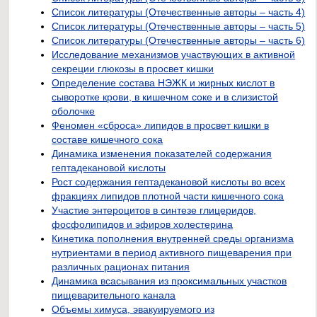
Список литературы (Отечественные авторы – часть 4)
Список литературы (Отечественные авторы – часть 5)
Список литературы (Отечественные авторы – часть 6)
Исследование механизмов участвующих в активной
секреции глюкозы в просвет кишки
Определение состава НЭЖК и жирных кислот в
сыворотке крови, в кишечном соке и в слизистой
оболочке
Феномен «сброса» липидов в просвет кишки в
составе кишечного сока
Динамика изменения показателей содержания
гептадекановой кислоты
Рост содержания гептадекановой кислоты во всех
фракциях липидов плотной части кишечного сока
Участие энтероцитов в синтезе глицеридов,
фосфолипидов и эфиров холестерина
Кинетика пополнения внутренней среды организма
нутриентами в период активного пищеварения при
различных рационах питания
Динамика всасывания из проксимальных участков
пищеварительного канала
Объемы химуса, эвакуируемого из