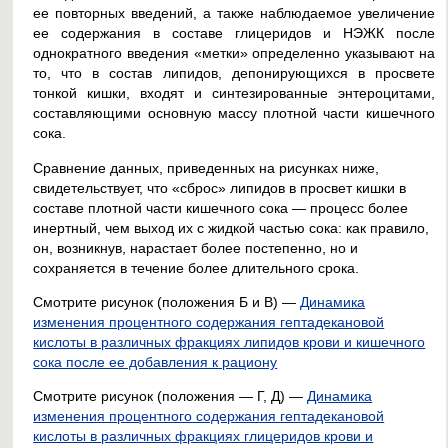
ее повторных введений, а также наблюдаемое увеличение
ее содержания в составе глицеридов и НЭЖК после
однократного введения «метки» определенно указывают на
то, что в состав липидов, депонирующихся в просвете
тонкой кишки, входят и синтезированные энтероцитами,
составляющими основную массу плотной части кишечного
сока.
Сравнение данных, приведенных на рисунках ниже,
свидетельствует, что «сброс» липидов в просвет кишки в
составе плотной части кишечного сока — процесс более
инертный, чем выход их с жидкой частью сока: как правило,
он, возникнув, нарастает более постепенно, но и
сохраняется в течение более длительного срока.
Смотрите рисунок (положения Б и В) —
Динамика
изменения процентного содержания гептадекановой
кислоты в различных фракциях липидов крови и кишечного
сока после ее добавления к рациону
Смотрите рисунок (положения — Г, Д) —
Динамика
изменения процентного содержания гептадекановой
кислоты в различных фракциях глицеридов крови и