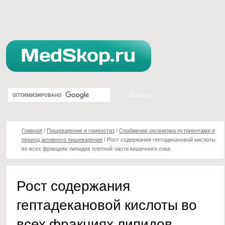
Главная
/
Пищеварение и гомеостаз
/
Снабжение организма нутриентами в
период активного пищеварения
/
Рост содержания гептадекановой кислоты
во всех фракциях липидов плотной части кишечного сока
Рост содержания
гептадекановой кислоты во
всех фракциях липидов