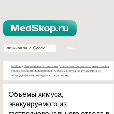
Главная
/
Пищеварение и гомеостаз
/
Снабжение организма нутриентами в
период активного пищеварения
/
Объемы химуса, эвакуируемого из
гастродуоденального отдела в тощую кишку
Объемы химуса,
эвакуируемого из
гастродуоденального отдела в