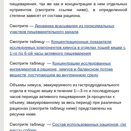
пищеварения, так же как и концентрации в нем отдельных
нутриентов (смотрите ссылки ниже), в определенной
степени зависят от состава рациона.
Смотрите —
Динамика всасывания из проксимальных
участков пищеварительного канала
Смотрите таблицу —
Концентрационные показатели
исследуемых компонентов химуса в отделах тощей кишки с
1-го по 6-ой часы активного пищеварения
Смотрите таблицу —
Концентрации исследованных
ингредиентов в рационе, химусе и балансном потоке
веществ, поступающем во внутреннюю среду
Объемы химуса, эвакуируемого из гастродуоденального
отдела в тощую кишку в течение 1—3-го и последующих
часов периода активного пищеварения (в процентах к
объему, эвакуированному за весь период) при различных
рационах (смотрите таблицу ниже) представлены на
рисунке ниже.
Смотрите таблицу —
Состав использованных рационов, г/кг
массы собаки