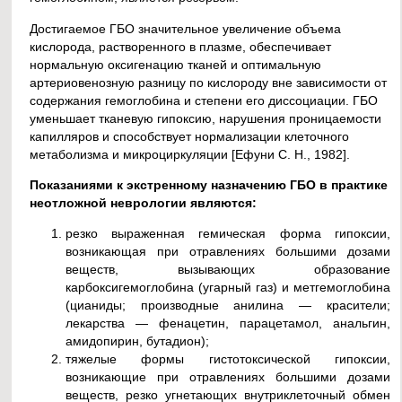
Достигаемое ГБО значительное увеличение объема
кислорода, растворенного в плазме, обеспечивает
нормальную оксигенацию тканей и оптимальную
артериовенозную разницу по кислороду вне зависимости от
содержания гемоглобина и степени его диссоциации. ГБО
уменьшает тканевую гипоксию, нарушения проницаемости
капилляров и способствует нормализации клеточного
метаболизма и микроциркуляции [Ефуни С. Н., 1982].
Показаниями к экстренному назначению ГБО в практике
неотложной неврологии являются:
резко выраженная гемическая форма гипоксии,
возникающая при отравлениях большими дозами
веществ, вызывающих образование
карбоксигемоглобина (угарный газ) и метгемоглобина
(цианиды; производные анилина — красители;
лекарства — фенацетин, парацетамол, анальгин,
амидопирин, бутадион);
тяжелые формы гистотоксической гипоксии,
возникающие при отравлениях большими дозами
веществ, резко угнетающих внутриклеточный обмен