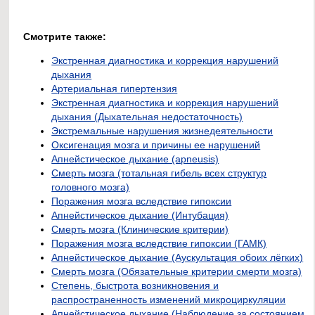
Смотрите также:
Экстренная диагностика и коррекция нарушений
дыхания
Артериальная гипертензия
Экстренная диагностика и коррекция нарушений
дыхания (Дыхательная недостаточность)
Экстремальные нарушения жизнедеятельности
Оксигенация мозга и причины ее нарушений
Апнейстическое дыхание (apneusis)
Смерть мозга (тотальная гибель всех структур
головного мозга)
Поражения мозга вследствие гипоксии
Апнейстическое дыхание (Интубация)
Смерть мозга (Клинические критерии)
Поражения мозга вследствие гипоксии (ГАМК)
Апнейстическое дыхание (Аускультация обоих лёгких)
Смерть мозга (Обязательные критерии смерти мозга)
Степень, быстрота возникновения и
распространенность изменений микроциркуляции
Апнейстическое дыхание (Наблюдение за состоянием