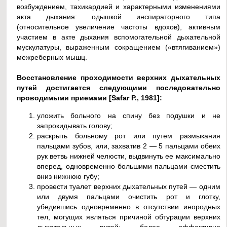
возбуждением, тахикардией и характерными изменениями
акта дыхания: одышкой инспираторного типа
(относительное увеличение частоты вдохов), активным
участием в акте дыхания вспомогательной дыхательной
мускулатуры, выраженным сокращением («втягиванием»)
межреберных мышц.
Восстановление проходимости верхних дыхательных
путей достигается следующими последовательно
проводимыми приемами [Safar Р., 1981]:
уложить больного на спину без подушки и не
запрокидывать голову;
раскрыть больному рот или путем размыкания
пальцами зубов, или, захватив 2 — 5 пальцами обеих
рук ветвь нижней челюсти, выдвинуть ее максимально
вперед, одновременно большими пальцами сместить
вниз нижнюю губу;
провести туалет верхних дыхательных путей — одним
или двумя пальцами очистить рот и глотку,
убедившись одновременно в отсутствии инородных
тел, могущих являться причиной обтурации верхних
дыхательных путей; более эффективно