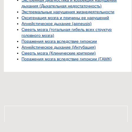
Экстренная диагностика и коррекция нарушений
дыхания (Дыхательная недостаточность)
Экстремальные нарушения жизнедеятельности
Оксигенация мозга и причины ее нарушений
Апнейстическое дыхание (apneusis)
Смерть мозга (тотальная гибель всех структур
головного мозга)
Поражения мозга вследствие гипоксии
Апнейстическое дыхание (Интубация)
Смерть мозга (Клинические критерии)
Поражения мозга вследствие гипоксии (ГАМК)