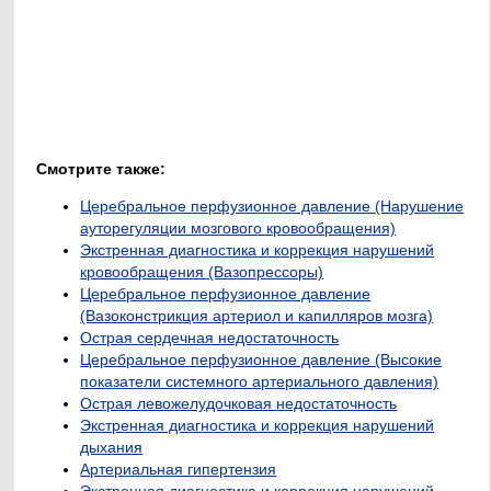
Смотрите также:
Церебральное перфузионное давление (Нарушение
ауторегуляции мозгового кровообращения)
Экстренная диагностика и коррекция нарушений
кровообращения (Вазопрессоры)
Церебральное перфузионное давление
(Вазоконстрикция артериол и капилляров мозга)
Острая сердечная недостаточность
Церебральное перфузионное давление (Высокие
показатели системного артериального давления)
Острая левожелудочковая недостаточность
Экстренная диагностика и коррекция нарушений
дыхания
Артериальная гипертензия