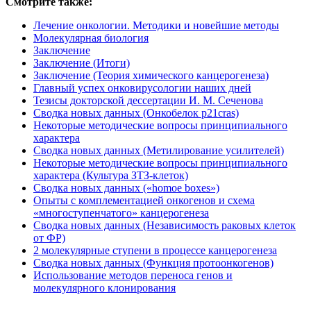
Смотрите также:
Лечение онкологии. Методики и новейшие методы
Молекулярная биология
Заключение
Заключение (Итоги)
Заключение (Теория химического канцерогенеза)
Главный успех онковирусологии наших дней
Тезисы докторской дессертации И. М. Сеченова
Сводка новых данных (Онкобелок p21cras)
Некоторые методические вопросы принципиального
характера
Сводка новых данных (Метилирование усилителей)
Некоторые методические вопросы принципиального
характера (Культура ЗТЗ-клеток)
Сводка новых данных («homoe boxes»)
Опыты с комплементацией онкогенов и схема
«многоступенчатого» канцерогенеза
Сводка новых данных (Независимость раковых клеток
от ФР)
2 молекулярные ступени в процессе канцерогенеза
Сводка новых данных (Функция протоонкогенов)
Использование методов переноса генов и
молекулярного клонирования