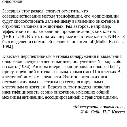
онкогенов.
Завершая этот раздел, следует отметить, что
совершенствование метода трансфекции, его модификации
будут способствовать дальнейшему выявлению онкогенов в
опухолях человека и животных. Ряд авторов, например,
эффективно использовали лигирование донорских клеток
ДНК с LTR. В этих опытах впервые в системе клеток NIH ЗТЗ
был выделен из опухолей человека онкоген raf [Muller R. et al.,
1984].
К весьма перспективным методам обнаружения и выделения
онкогенов следует отнести данные, полученные Y. Tsujincoto
и соавт. (1984). Авторы впервые клонировали онкоген bcl-1,
присутствующий в точке разрыва хромосомы 11 в клетках В-
клеточной лимфомы человека. Этот онкоген оказался
негомологичным известным на сегодня вирусным и
клеточным онкогенам. Вероятно, этот подход позволит
идентифицировать серию онкогенов, имеющих общий
механизм активации, ассоциированный с транслокациями.
«Молекулярная онкология»,
И.Ф. Сейц, П.Г. Князев