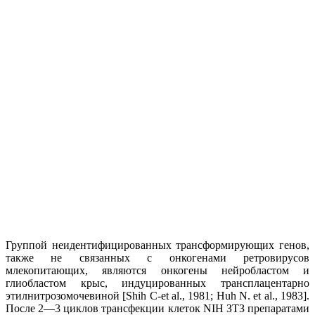
Группой неидентифицированных трансформирующих генов,
также не связанных с онкогенами ретровирусов
млекопитающих, являются онкогены нейробластом и
глиобластом крыс, индуцированных трансплацентарно
этилнитрозомочевиной [Shih С-et al., 1981; Huh N. et al., 1983].
После 2—3 циклов трансфекции клеток NIH ЗТЗ препаратами