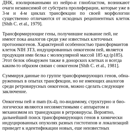
ДНК, изолированными из нейро-и глиобластом, возникают
очаги независимой от субстрата пролиферации, которые уже в
3-м и 4-м циклах трансфекции по своей морфологии
существенно отличаются от исходных реципиентных клеток
[Shih С. et al., 1979].
Трансформирующие гены, получившие название пей, не
имеют пока аналогов среди уже известных клеточных
протоонкогенов. Характерной особенностью трансформантов
клеток NIH ЗТЗ, индуцированных онкогеном пей, является
продукция ими белка с молекулярной массой 185 кд (р185).
Этот белок обнаружен также в донорских клетках и всегда
каким-то образом связан с онкогеном [Shih С. et al., 1981].
Суммируя данные по группе трансформирующих генов, обна-
руженных в опытах трансфекции, но не имеющих аналогов
среди ретровирусных онкогенов, можно сделать следующее
заключение.
Онкогены пей и mam (tx-4), по-видимому, структурно и био-
логически являются несовместимыми с аппаратом и
механизмом их транедукции в ретровирусы. Вероятно,
дальнейший поиск трансформирующих генов в химически
индуцированных опухолях разных гистотипов и локализаций
приведет к идентификации новых, еше неизвестных