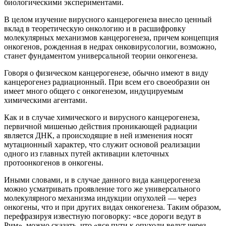
биологическими экспериментами.
В целом изучение вирусного канцерогенеза внесло ценный
вклад в теоретическую онкологию и в расшифровку
молекулярных механизмов канцерогенеза, причем концепция
онкогенов, рожденная в недрах онковирусологии, возможно,
станет фундаментом универсальной теории онкогенеза.
Говоря о физическом канцерогенезе, обычно имеют в виду
канцерогенез радиационный. При всем его своеобразии он
имеет много общего с онкогенезом, индуцируемым
химическими агентами.
Как и в случае химического и вирусного канцерогенеза,
первичной мишенью действия проникающей радиации
является ДНК, а происходящие в ней изменения носят
мутационный характер, что служит основой реализации
одного из главных путей активации клеточных
протоонкогенов в онкогены.
Иными словами, и в случае данного вида канцерогенеза
можно усматривать проявление того же универсального
молекулярного механизма индукции опухолей — через
онкогены, что и при других видах онкогенеза. Таким образом,
перефразируя известную поговорку: «все дороги ведут в
Рим», можно сказать, что «все пути к опухоли ведут через