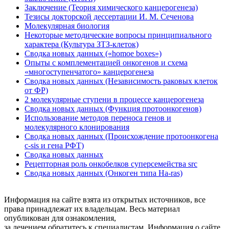
Заключение (Теория химического канцерогенеза)
Тезисы докторской дессертации И. М. Сеченова
Молекулярная биология
Некоторые методические вопросы принципиального
характера (Культура ЗТЗ-клеток)
Сводка новых данных («homoe boxes»)
Опыты с комплементацией онкогенов и схема
«многоступенчатого» канцерогенеза
Сводка новых данных (Независимость раковых клеток
от ФР)
2 молекулярные ступени в процессе канцерогенеза
Сводка новых данных (Функция протоонкогенов)
Использование методов переноса генов и
молекулярного клонирования
Сводка новых данных (Происхождение протоонкогена
c-sis и гена РФТ)
Сводка новых данных
Рецепторная роль онкобелков суперсемейства src
Сводка новых данных (Онкоген типа Ha-ras)
Информация на сайте взята из открытых источников, все
права принадлежат их владельцам. Весь материал
опубликован для ознакомления,
за лечением обратитесь к специалистам.
Информация о сайте
.