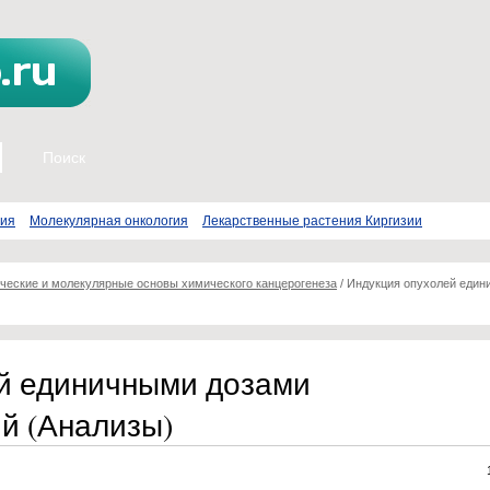
пия
Молекулярная онкология
Лекарственные растения Киргизии
ческие и молекулярные основы химического канцерогенеза
/
Индукция опухолей еди
й единичными дозами
й (Анализы)