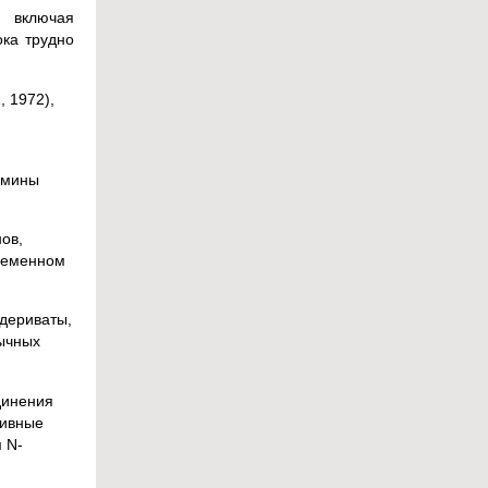
, включая
ока трудно
, 1972),
 амины
ов,
временном
 дериваты,
ычных
динения
тивные
 N-