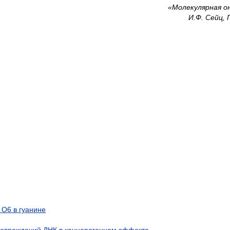
«Молекулярная он
И.Ф. Сейц, 
О6 в гуанине
повреждений ДНК в канцерогенном эффекте