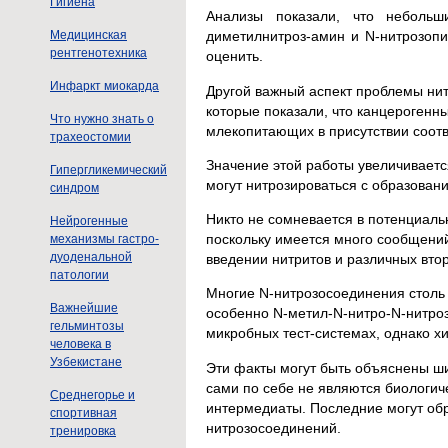
Гигиена
Анализы показали, что небольши
Медицинская
диметилнитроз-амин и N-нитрозопи
рентгенотехника
оценить.
Инфаркт миокарда
Другой важный аспект проблемы нитр
которые показали, что канцерогенн
Что нужно знать о
млекопитающих в присутствии соотв
трахеостомии
Значение этой работы увеличивается
Гипергликемический
могут нитрозироваться с образован
синдром
Никто не сомневается в потенциаль
Нейрогенные
поскольку имеется много сообщени
механизмы гастро-
дуоденальной
введении нитритов и различных вто
патологии
Многие N-нитрозосоединения столь 
Важнейшие
особенно N-метил-N-нитро-N-нитро
гельминтозы
микробных тест-системах, однако х
человека в
Узбекистане
Эти факты могут быть объяснены ш
сами по себе не являются биологич
Среднегорье и
интермедиаты. Последние могут обр
спортивная
нитрозосоединений.
тренировка