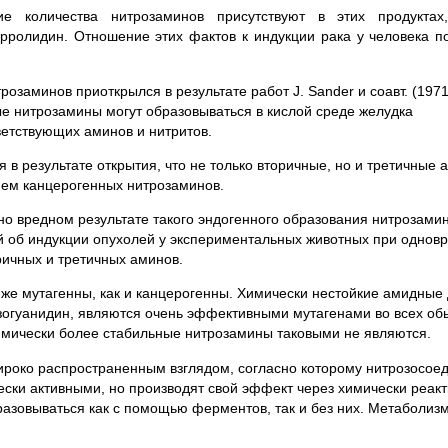
е количества нитрозаминов присутствуют в этих продуктах
рролидин. Отношение этих фактов к индукции рака у человека п
озаминов приоткрылся в результате работ J. Sander и соавт. (1971
ые нитрозамины могут образовываться в кислой среде желудка
етствующих аминов и нитритов.
 в результате открытия, что не только вторичные, но и третичные
ием канцерогенных нитрозаминов.
но вредном результате такого эндогенного образования нитрозамин
й об индукции опухолей у экспериментальных животных при одно
ричных и третичных аминов.
же мутагенны, как и канцерогенны. Химически нестойкие амидные
зогуанидин, являются очень эффективными мутагенами во всех об
имически более стабильные нитрозамины таковыми не являются.
ироко распространенным взглядом, согласно которому нитрозосое
ески активными, но производят свой эффект через химически реак
азовываться как с помощью ферментов, так и без них. Метаболизм