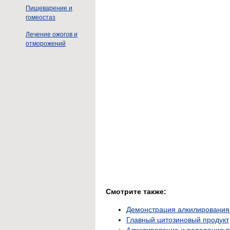
Пищеварение и
гомеостаз
Лечение ожогов и
отморожений
Смотрите также:
Демонстрация алкилирования 
Главный цитозиновый продукт
Алкилирование и репарация 