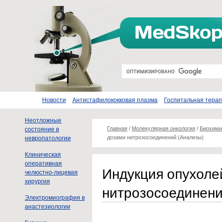
Новости
Антистафилококковая плазма
Госпитальная тера
Неотложные
Главная
/
Молекулярная онкология
/
Биохими
состояние в
дозами нитрозосоединений (Анализы)
невропатологии
Клиническая
оперативная
Индукция опухоле
челюстно-лицевая
хирургия
нитрозосоединени
Электромиография в
анастезиологии