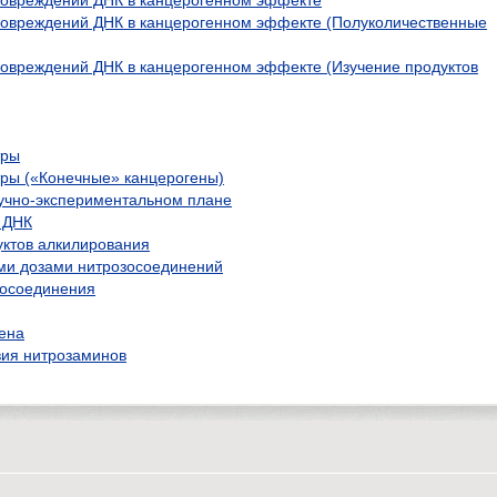
повреждений ДНК в канцерогенном эффекте (Полуколичественные
овреждений ДНК в канцерогенном эффекте (Изучение продуктов
тры
ры («Конечные» канцерогены)
учно-экспериментальном плане
 ДНК
уктов алкилирования
ми дозами нитрозосоединений
зосоединения
ена
ия нитрозаминов