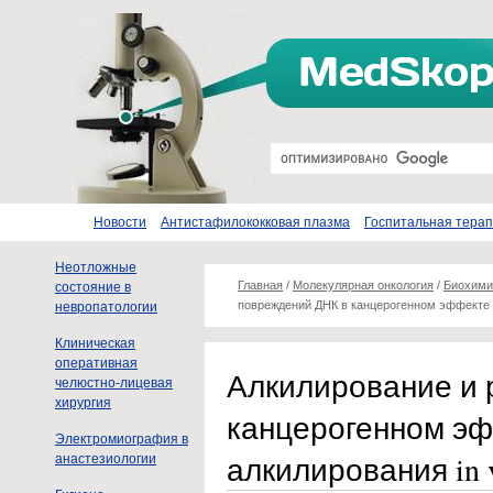
Новости
Антистафилококковая плазма
Госпитальная тера
Неотложные
Главная
/
Молекулярная онкология
/
Биохими
состояние в
повреждений ДНК в канцерогенном эффекте (
невропатологии
Клиническая
оперативная
Алкилирование и 
челюстно-лицевая
хирургия
канцерогенном эф
Электромиография в
алкилирования in v
анастезиологии