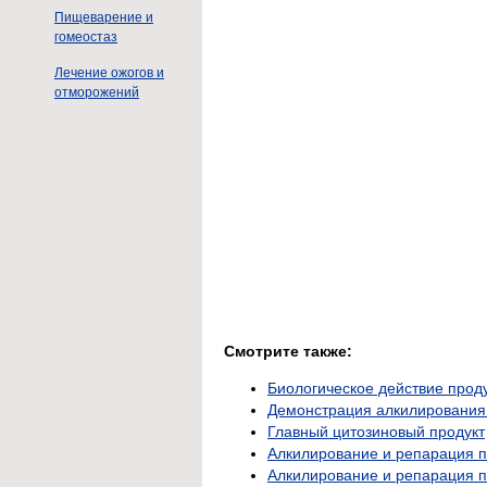
Пищеварение и
гомеостаз
Лечение ожогов и
отморожений
Смотрите также:
Биологическое действие прод
Демонстрация алкилирования 
Главный цитозиновый продукт
Алкилирование и репарация 
Алкилирование и репарация 