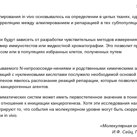
лирования in vivo основывалось на определении в целых тканях, о
орреляцию между алкилированием и репарацией в тех субпопуляци
и будут зависеть от разработки чувствительных методов измерени
имер иммунотестов или жидкостной хроматографии. Это позволит п
осом или в популяциях избранных клеток, полученных путем
зываемого N-нитрозосоеди-нениями и родственными химическими а
еакций с нуклеиновыми кислотами послужило необходимой основой
спехом явилось распознание реакций репарации, которые позволи
канцерогенных агентов.
зиматических систем может иметь первостепенное значение в пон
отношение к инициации канцерогенеза. Хотя эти исследования на
трируют то, что события на молекулярном уровне могут быть скорр
 in vivo.
«Молекулярная он
И.Ф. Сейц, 