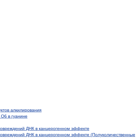
уктов алкилирования
О6 в гуанине
повреждений ДНК в канцерогенном эффекте
повреждений ДНК в канцерогенном эффекте (Полуколичественные