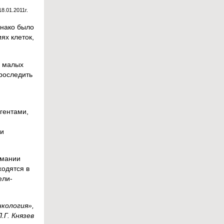
18.01.2011г.
днако было
ях клеток,
я малых
роследить
гентами,
ли
имании
ходятся в
ели-
кология»,
П.Г. Князев