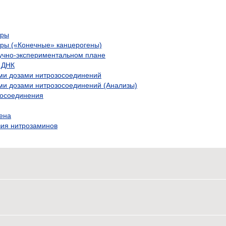
тры
ры («Конечные» канцерогены)
учно-экспериментальном плане
 ДНК
ми дозами нитрозосоединений
ми дозами нитрозосоединений (Анализы)
зосоединения
ена
ия нитрозаминов