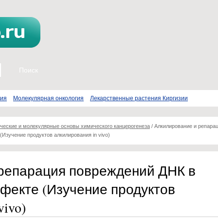
пия
Молекулярная онкология
Лекарственные растения Киргизии
ческие и молекулярные основы химического канцерогенеза
/
Алкилирование и репара
Изучение продуктов алкилирования in vivo)
репарация повреждений ДНК в
фекте (Изучение продуктов
ivo)