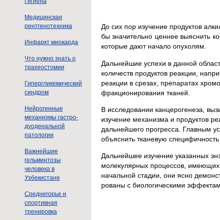
Гигиена
Медицинская
рентгенотехника
До сих пор изучение продуктов алки
бы значительно ценнее выяснить к
Инфаркт миокарда
которые дают начало опухолям.
Что нужно знать о
Дальнейшие успехи в данной област
трахеостомии
количеств продуктов реакции, напр
реакции в срезах, препаратах хром
Гипергликемический
фракционирования тканей.
синдром
Нейрогенные
В исследовании канцерогенеза, вы
механизмы гастро-
изучение механизма и продуктов р
дуоденальной
дальнейшего прогресса. Главным у
патологии
объяснить тканевую специфичность 
Важнейшие
Дальнейшее изучение указанных эн
гельминтозы
молекулярных процессов, имеющих 
человека в
начальной стадии, они ясно демонс
Узбекистане
рованы с биологическими эффектами
Среднегорье и
спортивная
тренировка