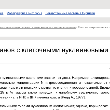
пия
Молекулярная онкология
Лекарственные растения Киргизии
ческие и молекулярные основы химического канцерогенеза
/
Реакция нитрозаминов с
инов с клеточными нуклеиновыми
 нуклеиновыми кислотами зависит от дозы. Например, алкилировани
онально концентрации N-нитрозосоединения и независимо от к
 сравнивали ли реакции с метил- или этилнитрозомочевиной. Введен
,25 мг/кг массы также приводит к линейному увеличению метил
гуанина, в РНК и ДНК печени крысы [Pegg A., 1977].
азличными типами нуклеиновых кислот может, однако, варьировать