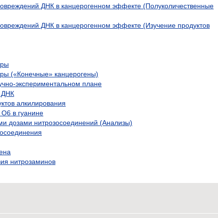
повреждений ДНК в канцерогенном эффекте (Полуколичественные
овреждений ДНК в канцерогенном эффекте (Изучение продуктов
тры
ры («Конечные» канцерогены)
учно-экспериментальном плане
 ДНК
уктов алкилирования
О6 в гуанине
ми дозами нитрозосоединений (Анализы)
зосоединения
ена
ия нитрозаминов