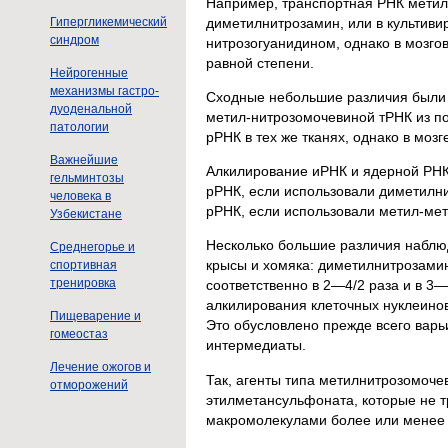
Например, транспортная РНК метили
диметилнитрозамин, или в культив
Гипергликемический
синдром
нитрозогуанидином, однако в мозго
равной степени.
Нейрогенные
механизмы гастро-
Сходные небольшие различия были 
дуоденальной
метил-нитрозомочевиной тРНК из по
патологии
рРНК в тех же тканях, однако в моз
Важнейшие
Алкилирование иРНК и ядерной РНК
гельминтозы
рРНК, если использовали диметилн
человека в
рРНК, если использовали метил-мета
Узбекистане
Несколько большие различия наблю
Среднегорье и
крысы и хомяка: диметилнитрозами
спортивная
тренировка
соответственно в 2—4/2 раза и в 3
алкилирования клеточных нуклеинов
Пищеварение и
Это обусловлено прежде всего вар
гомеостаз
интермедиаты.
Лечение ожогов и
Так, агенты типа метилнитрозомоч
отморожений
этилметансульфоната, которые не т
макромолекулами более или менее 