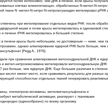
руется более интенсивно, чем ДНК в печени, если крысы получал
ированных клетках млекопитающих, обработанных N-метил-N-нитро
вой ткани N -метил-N-нитро-N-нитрозогуанидин метилировал рРНК 
отмечены при метилировании отдельных видов РНК: после обрабо
двздошной кишки и почки крысы метилировалась в одинаковой сте
ге и печени тРНК метилировалась в большей степени.
 в печени крысы было небольшим, но достоверным — ниже, чем т
итрозамин, однако алкилирование ядерной РНК было больше, чем 
нсульфонат [Pegg A., 1976].
дали при сравнении алкилирования митохондриальной ДНК и яде
н и метил-нитрозомочевина метилировали митохондриальную ДНК
—7 раз больше, чем ядерную ДНК. Еще большие различия в степени
ых кислот имеют место, если сравнивать результаты для разных ор
ьирующей способностью отдельных тканей генерировать реактивны
евины, этилнитрозо-мочевины, метилметансульфоната и
ребуют метаболической активации, реагируют с тканевыми
однородно (единообразно) по всему организму.