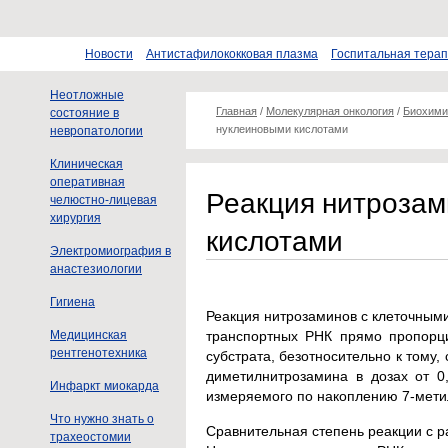
Новости
Антистафилококковая плазма
Госпитальная тера
Неотложные
Главная
/
Молекулярная онкология
/
Биохими
состояние в
нуклеиновыми кислотами
невропатологии
Клиническая
оперативная
Реакция нитрозам
челюстно-лицевая
хирургия
кислотами
Электромиография в
анастезиологии
Гигиена
Реакция нитрозаминов с клеточными
Медицинская
транспортных РНК прямо пропорци
рентгенотехника
субстрата, безотносительно к тому,
диметилнитрозамина в дозах от 0
Инфаркт миокарда
измеряемого по накоплению 7-метил
Что нужно знать о
Сравнительная степень реакции с р
трахеостомии