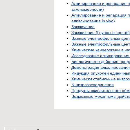
Алкилирование и репарация 
закономерности)
Алкилирование и репарация п
алкилирования in vivo)
Заключение
Заключение (Группы веществ)
Важные электрофильные цен
Важные электрофильные цент
Химические канцерогены в на
Исследование алкилирования
Биологическое действие прод
Демонстрация алкилирования 
Индукция опухолей единичны
Химически стабильные нитро
N-нитрозосоединения
Продукты окислительного обм
Возможные механизмы действ