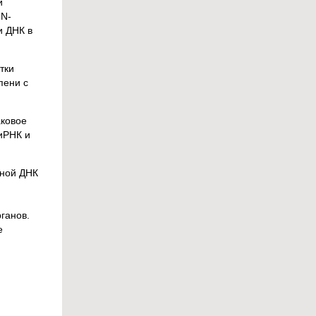
и
-N-
и ДНК в
тки
пени с
аковое
иРНК и
рной ДНК
ганов.
е