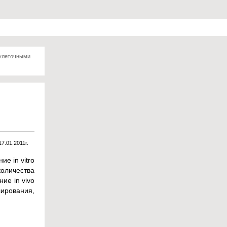
 клеточными
17.01.2011г.
е in vitro
оличества
ие in vivo
ирования,
.