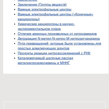
Заключение (Группы веществ)
Важные электрофильные центры
Важные электрофильные центры («Конечные»
канцерогены)
Химические канцерогены в научно-
экспериментальном плане
Отличие аминных производных от нитрозамидов
Деградация N-метил-N-нитро-М-нитрозогуанидина
Пути превращений, которые были установлены для
простых алкилирующих агентов
Продукты реакции нитрозосоединений с РНК
Катализируемый щелочью распад
метилнитрозомочевины и МННГ