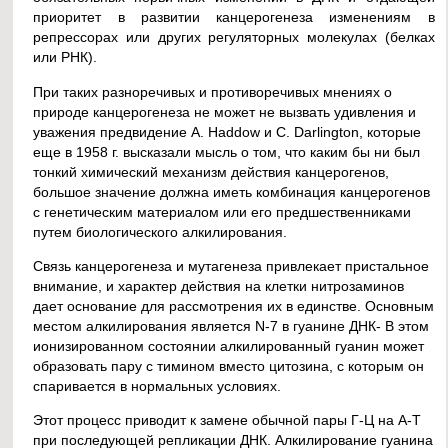
приоритет в развитии канцерогенеза изменениям в
репрессорах или других регуляторных молекулах (белках
или РНК).
При таких разноречивых и противоречивых мнениях о
природе канцерогенеза не может не вызвать удивления и
уважения предвидение A. Haddow и С. Darlington, которые
еще в 1958 г. высказали мысль о том, что каким бы ни был
тонкий химический механизм действия канцерогенов,
большое значение должна иметь комбинация канцерогенов
с генетическим материалом или его предшественниками
путем биологического алкилирования.
Связь канцерогенеза и мутагенеза привлекает пристальное
внимание, и характер действия на клетки нитрозаминов
дает основание для рассмотрения их в единстве. Основным
местом алкилирования является N-7 в гуанине ДНК- В этом
ионизированном состоянии алкилированный гуанин может
образовать пару с тимином вместо цитозина, с которым он
спаривается в нормальных условиях.
Этот процесс приводит к замене обычной пары Г-Ц на А-Т
при последующей репликации ДНК. Алкилирование гуанина