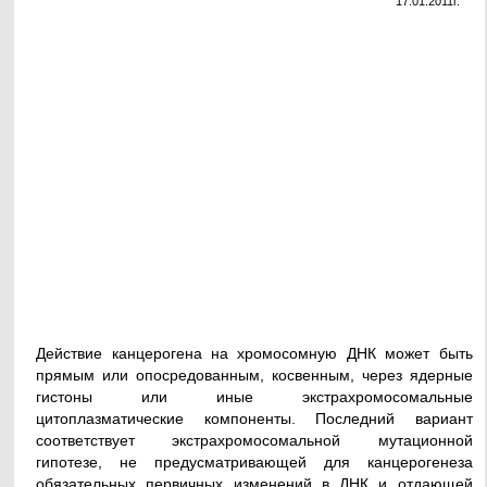
17.01.2011г.
Действие канцерогена на хромосомную ДНК может быть
прямым или опосредованным, косвенным, через ядерные
гистоны или иные экстрахромосомальные
цитоплазматические компоненты. Последний вариант
соответствует экстрахромосомальной мутационной
гипотезе, не предусматривающей для канцерогенеза
обязательных первичных изменений в ДНК и отдающей