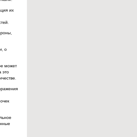
ация их
стей.
ороны,
и, о
ое может
а это
ичестве.
поражения
почек
ельное
анные