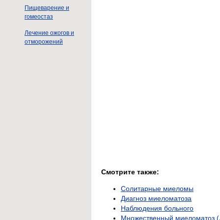
Пищеварение и
гомеостаз
Лечение ожогов и
отморожений
Смотрите также:
Солитарные миеломы
Диагноз миеломатоза
Наблюдения больного
Множественный миеломатоз (Д