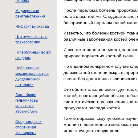
Гигиена
После перелома болезнь продолжала
Медицинская
оставалась той же. Следовательно,
рентгенотехника
беспричинный перелом одной кости.
Инфаркт миокарда
Известно, что болезни костной ткан
Что нужно знать о
различные заболевания костей очен
трахеостомии
И все же терапевт не может, конечн
Гипергликемический
природе поражения костной ткани.
синдром
Но в данном конкретном случае сле
Нейрогенные
до известной степени вскрыть приро
механизмы гастро-
значит без достаточных клинических
дуоденальной
патологии
Это обстоятельство имеет для нас 
Важнейшие
костей, сочетающийся обычно с бол
гельминтозы
систематического разрушения кост
человека в
продуктами распада костей.
Узбекистане
Таким образом, скрупулезное изуче
Среднегорье и
мнение о возможности миеломатоза
спортивная
играют существенную роль.
тренировка