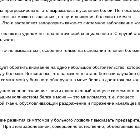
 прогрессировать, это выражалось в усилении болей. Но локализ
 если так можно выразиться, на пути движения болезни отмечен
 Это и заставляет заподозрить какое-то системное заболевание ко
и являются уделом не терапевтической специальности. С другой ст
ь часты.
о точно высказаться, особенно только на основании течения болезн
дует обратить внимание на одно небольшое обстоятельство, котор
ду болезни. Выяснилось, что на каком-то этапе болезни случайно (
 симптомов) у больного обнаружен в моче белок в достаточном кол
существенное значение: почти единственный процесс системного 
ьшим количеством белка в моче — это миеломатоз, т. е. процесс
ной ткани, обусловливающий раздражение и поражение канальцев 
ние развития симптомов у больного лозволит высказать предварит
. При этом заболевании, совершенно естественно, объективные д