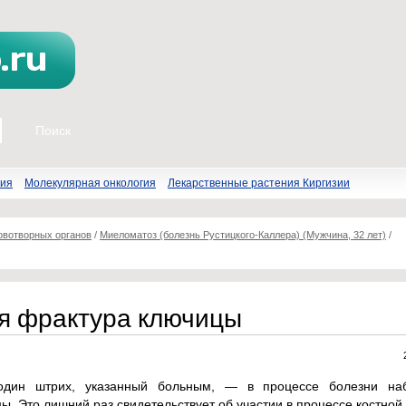
пия
Молекулярная онкология
Лекарственные растения Киргизии
овотворных органов
/
Миеломатоз (болезнь Рустицкого-Каллера) (Мужчина, 32 лет)
/
я фрактура ключицы
один штрих, указанный больным, — в процессе болезни на
. Это лишний раз свидетельствует об участии в процессе костной 