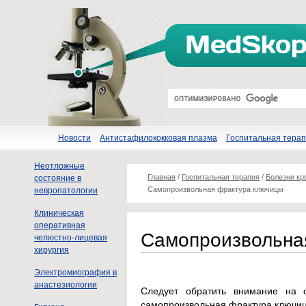
Новости
Антистафилококковая плазма
Госпитальная тера
Неотложные
Главная
/
Госпитальная терапия
/
Болезни кр
состояние в
Самопроизвольная фрактура ключицы
невропатологии
Клиническая
оперативная
Самопроизвольна
челюстно-лицевая
хирургия
Электромиография в
анастезиологии
Следует обратить внимание на 
самопроизвольная фрактура ключицы