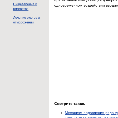
Пищеварение и
одновременном воздействии вводим
гомеостаз
Лечение ожогов и
отморожений
Смотрите также:
Механизм подавления ряда г
Титр комплемента как показа