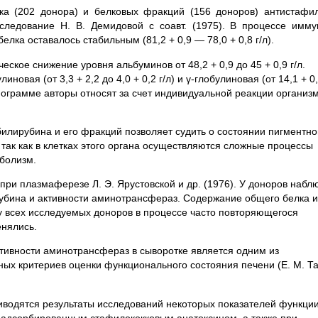
а (202 донора) и белковых фракций (156 доноров) антистафил
ледование Н. В. Демидовой с соавт. (1975). В процессе имму
ка оставалось стабильным (81,2 + 0,9 — 78,0 + 0,8 г/л).
еское снижение уровня альбуминов от 48,2 + 0,9 до 45 + 0,9 г/л.
овая (от 3,3 + 2,2 до 4,0 + 0,2 г/л) и γ-глобулиновая (от 14,1 + 0,
инограмме авторы относят за счет индивидуальной реакции организ
илирубина и его фракций позволяет судить о состоянии пигментн
так как в клетках этого органа осуществляются сложные процессы
болизм.
при плазмаферезе Л. Э. Ярустовской и др. (1976). У доноров набл
убина и активности аминотрансфераз. Содержание общего белка и
у всех исследуемых доноров в процессе часто повторяющегося
нялись.
тивности аминотрансфераз в сыворотке является одним из
ых критериев оценки функционального состояния печени (Е. М. Т
риводятся результаты исследований некоторых показателей функци
 адсорбированным стафилококковым анатоксином, а также при