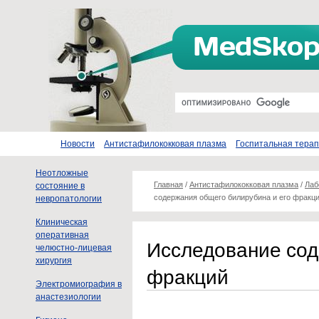
Новости
Антистафилококковая плазма
Госпитальная тера
Неотложные
Главная
/
Антистафилококковая плазма
/
Лаб
состояние в
содержания общего билирубина и его фракц
невропатологии
Клиническая
оперативная
Исследование сод
челюстно-лицевая
хирургия
фракций
Электромиография в
анастезиологии