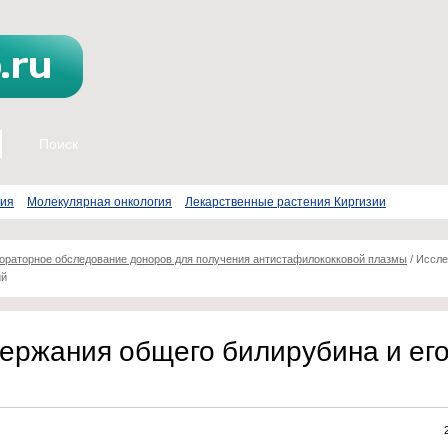
пия
Молекулярная онкология
Лекарственные растения Киргизии
ораторное обследование доноров для получения антистафилококковой плазмы
/
Иссле
ий
ержания общего билирубина и ег