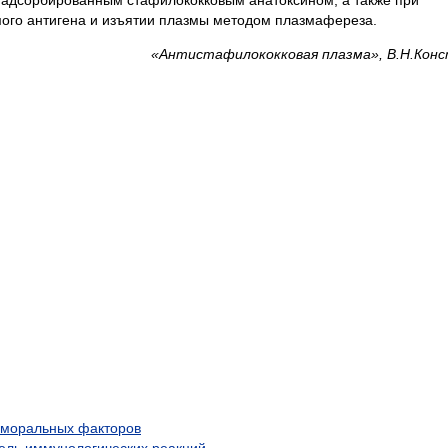
ого антигена и изъятии плазмы методом плазмафереза.
«Антистафилококковая плазма», В.Н.Кон
уморальных факторов
тель иммунологических реакций