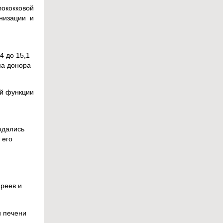
ококковой
низации и
4 до 15,1
ма донора
ой функции
юдались
 его
ареев и
и печени