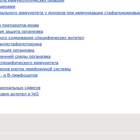
кцинами
орального иммунитета у доноров при иммунизации стафилококковы
 препаратов крови
ая защита организма
ого содержания специфических антител
антистафилотоксина
ляция организма
ренней среды организма
специфического иммунитета
керов клеток лимфоидной системы
Т- и В-лимфоцитов
циональных сдвигов
вня антител и IgG