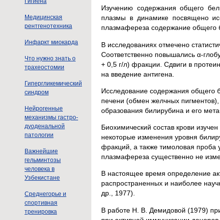
Гигиена
Изучению содержания общего белк
Медицинская
плазмы в динамике посвящено исс
рентгенотехника
плазмафереза содержание общего бел
Инфаркт миокарда
В исследованиях отмечено статистич
Соответственно повышались α-глобулин
Что нужно знать о
+ 0,5 г/л) фракции. Сдвиги в проте
трахеостомии
на введение антигена.
Гипергликемический
Исследование содержания общего б
синдром
печени (обмен желчных пигментов), 
Нейрогенные
образования билирубина и его мета
механизмы гастро-
дуоденальной
Биохимический состав крови изучен 
патологии
некоторые изменения уровня билир
фракций, а также тимоловая проба 
Важнейшие
плазмафереза существенно не изме
гельминтозы
человека в
В настоящее время определение ак
Узбекистане
распространенных и наиболее научн
др., 1977).
Среднегорье и
спортивная
В работе Н. В. Демидовой (1979) п
тренировка
при активной иммунизации доноров