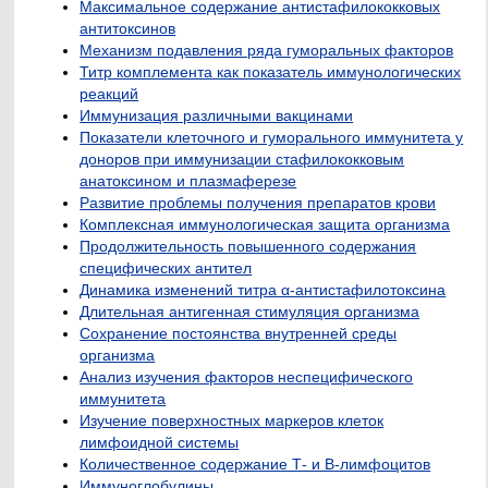
Максимальное содержание антистафилококковых
антитоксинов
Механизм подавления ряда гуморальных факторов
Титр комплемента как показатель иммунологических
реакций
Иммунизация различными вакцинами
Показатели клеточного и гуморального иммунитета у
доноров при иммунизации стафилококковым
анатоксином и плазмаферезе
Развитие проблемы получения препаратов крови
Комплексная иммунологическая защита организма
Продолжительность повышенного содержания
специфических антител
Динамика изменений титра α-антистафилотоксина
Длительная антигенная стимуляция организма
Сохранение постоянства внутренней среды
организма
Анализ изучения факторов неспецифического
иммунитета
Изучение поверхностных маркеров клеток
лимфоидной системы
Количественное содержание Т- и В-лимфоцитов
Иммуноглобулины