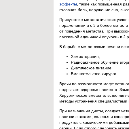
эффекты
, такие как повышенная ра
головная боль, нарушение сна, выс
Присутствие метастатических узлов
поражениями и с 3 и более метаста
от поведения метастаз. При высоко
пассивной единичной опухоли- в 2 
В борьбе с метастазами печени ис
Химиотерапия;
Радиоактивное обучение втор
Диетическое питание;
Вмешательство хирурга.
Врачи по возможности могут остано
подрывает здоровье пациента. Заме
Хирургическое вмешательство явля
методы устранения специалистами 
При назначении диеты, следует чет
напитки с газами, соленья и консер
продуктов с химическими добавками
овощи. Если строго следовать указ