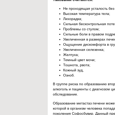
Не проходящая усталость без 
Высокая температура тела;
Лихорадка;
Сильная бесконтрольная потер
Проблемы со стулом;
Сильные боли в правом подре
Увеличенная в размерах пече
Ощущение дискомфорта в груд
Увеличенная селезенка;
Желтуха;
Темный цвет мочи;
Тошнота, рвота;
Кожный зуд,
Озноб.
В группе риска по образованию вт
алкоголь и пациенты с диагнозом ц
обследование.
Образование метастаз печени може
которой в организм человека попад
поколения Софосбувир. Данный преп