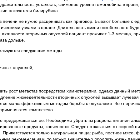
здражительность, усталость, снижение уровня гемоглобина в крови,
окие показатели билирубина.
 в печени не нужно расценивать как приговор. Бывают больные с 
тическими узлами в органе. Длительность жизни онкобольного буде
й активности вторичных опухолей пациент проживет 1-3 месяца, пр
раза дольше.
пользуются следующие методы:
ичных опухолей;
вить рост метастаз посредством химиотерапии, однако данный мет
дление жизнедеятельности вторичных опухолей вызывает лучевая 
ется малоэффективным методом борьбы с опухолями. Все перечи
применяются комплексно.
ко придерживаться ее. Необходимо убрать из рациона питания алко
вированные продукты, копчености. Следует отказаться от жирной п
. Приветствуется только натуральная пища: рыба, постное мясо, ф
анным рекомендациям, то можно значительно продлить жизнь пацие