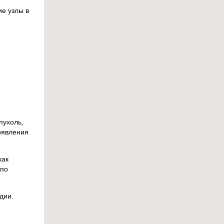
ие узлы в
пухоль,
оявления
как
 по
дии.