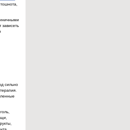
 тошнота,
единичными
т зависеть
и
од сильно
терапия.
сленные
голь,
ищи,
рукты,
нта.