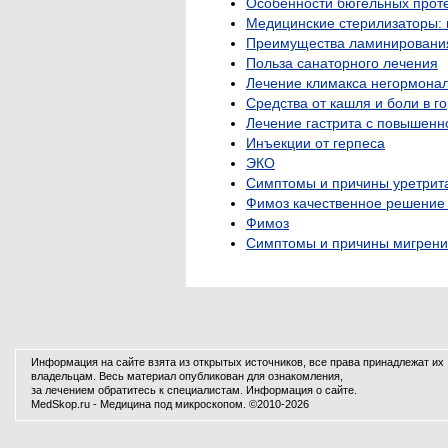
Особенности бюгельных протез
Медицинские стерилизаторы: 
Преимущества ламинировани
Польза санаторного лечения
Лечение климакса негормона
Средства от кашля и боли в г
Лечение гастрита с повышенн
Инъекции от герпеса
ЭКО
Симптомы и причины уретрита
Фимоз качественное решение
Фимоз
Симптомы и причины мигрени
Информация на сайте взята из открытых источников, все права принадлежат их
владельцам. Весь материал опубликован для ознакомления,
за лечением обратитесь к специалистам.
Информация о сайте
.
MedSkop.ru -
Медицина
под микроскопом. ©2010-2026