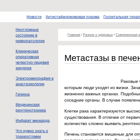
Новости
Антистафилококковая плазма
Госпитальная тера
Неотложные
Главная
/
Разное о здоровье
/
Современная 
состояние в
невропатологии
Клиническая
Метастазы в пече
оперативная
челюстно-лицевая
хирургия
Электромиография в
Раковые 
анастезиологии
которым люди уходят из жизни. Зач
жизненно важных органах. Подобны
Гигиена
соседние органы. В случае появле
Медицинская
рентгенотехника
Клетки рака характеризуются высок
существования. В отличие от перви
Инфаркт миокарда
количество сложно выявить рентген
Что нужно знать о
Печень становится мишенью для опу
трахеостомии