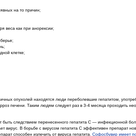
явных на то причин;
я веса как при анорексии;
берье;
нь;
ной клетке;
оричных опухолей находятся люди переболевшие гепатитом, употр
ирроз печени. Таким людям следует раз в 3-4 месяца проходить н
т быть следствием перенесенного гепатита C — инфекционной бол
ает вирус. В борьбе с вирусом гепатита C эффективен препарат но
арат способен излечить от вируса гепатита.
Софосбувир имеет п