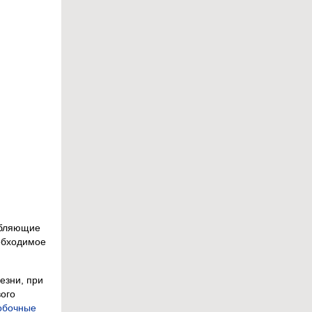
ебляющие
еобходимое
езни, при
вого
обочные