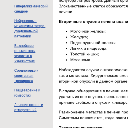
полутора литров крови. Данный орга
Злокачественные клетки образуются
Гипергликемический
печени.
синдром
Нейрогенные
Вторичные опухоли печени возни
механизмы гастро-
Молочной железы;
дуоденальной
патологии
Желудка;
Поджелудочной железы;
Важнейшие
Легких и пищевода;
гельминтозы
Толстой кишки;
человека в
Меланома.
Узбекистане
Наблюдаются случаи онкологического
Среднегорье и
так и метастаза. Хирургическое вм
спортивная
вторичной опухоли в данном органе
тренировка
Пищеварение и
В случае обнаружения в печени мета
гомеостаз
удалить из нее опухоль очень сложн
причине стойкости опухоли к лекар
Лечение ожогов и
отморожений
Размножение метастаз в печени прои
Симптомы появляются, когда очаги
Таковыми считаются: