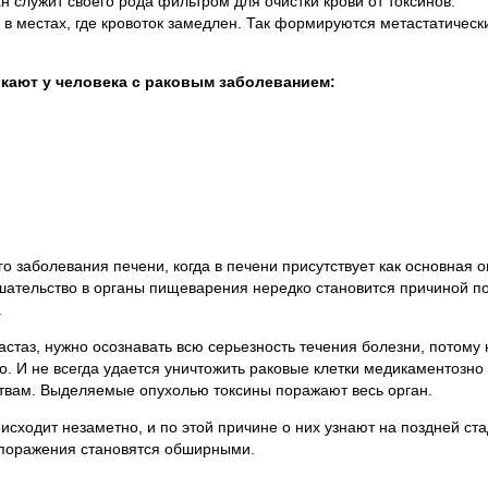
н служит своего рода фильтром для очистки крови от токсинов.
 в местах, где кровоток замедлен. Так формируются метастатическ
кают у человека с раковым заболеванием:
 заболевания печени, когда в печени присутствует как основная о
ешательство в органы пищеварения нередко становится причиной п
.
стаз, нужно осознавать всю серьезность течения болезни, потому 
о. И не всегда удается уничтожить раковые клетки медикаментозно
ствам. Выделяемые опухолью токсины поражают весь орган.
сходит незаметно, и по этой причине о них узнают на поздней ста
 поражения становятся обширными.