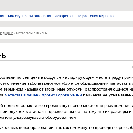
пия
Молекулярная онкология
Лекарственные растения Киргизии
медицина
/
Метастазы в печень
нь
болезни по сей день находятся на лидирующем месте в ряду причи
астую течение заболевания усугубляется образованием метастаз в
м термином называют вторичные опухоли, распространяющиеся н
ния
метастаз в печени прогноз срока жизни
пациента не утешительн
ой подвижностью, и все время ищут новое место для размножения 
чной опухоли метастазы гораздо опаснее, потому что их размеры и
ом или ультразвуковым оборудованием.
холевых новообразований, так как ежеминутно проводит через се