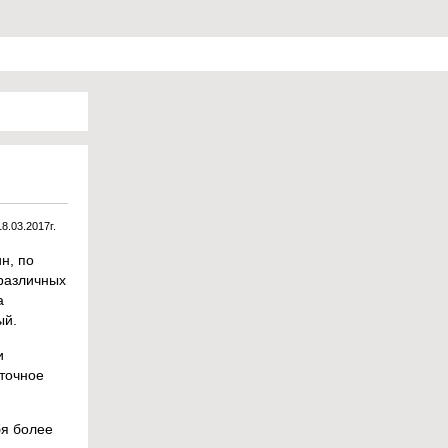
18.03.2017г.
н, по
 различных
а
ый.
и
 точное
бя более