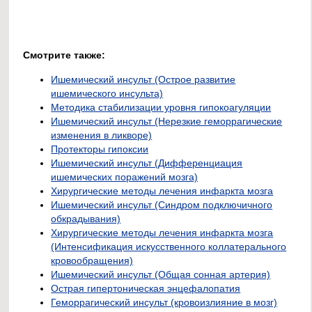
Смотрите также:
Ишемический инсульт (Острое развитие
ишемического инсульта)
Методика стабилизации уровня гипокоагуляции
Ишемический инсульт (Нерезкие геморрагические
изменения в ликворе)
Протекторы гипоксии
Ишемический инсульт (Дифференциация
ишемических поражений мозга)
Хирургические методы лечения инфаркта мозга
Ишемический инсульт (Синдром подключичного
обкрадывания)
Хирургические методы лечения инфаркта мозга
(Интенсификация искусственного коллатерального
кровообращения)
Ишемический инсульт (Общая сонная артерия)
Острая гипертоническая энцефалопатия
Геморрагический инсульт (кровоизлияние в мозг)