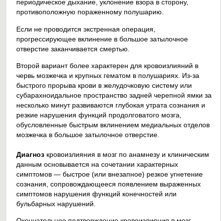
периодическое дыхание, уклонение взора в сторону,
противоположную пораженному полушарию.
Если не проводится экстренная операция,
прогрессирующее вклинение в большое затылочное
отверстие заканчивается смертью.
Второй вариант более характерен для кровоизлияний в
червь мозжечка и крупных гематом в полушариях. Из-за
быстрого прорыва крови в желудочковую систему или
субарахноидальное пространство задней черепной ямки за
несколько минут развиваются глубокая утрата сознания и
резкие нарушения функций продолговатого мозга,
обусловленные быстрым вклинением медиальных отделов
мозжечка в большое затылочное отверстие.
Диагноз
кровоизлияния в мозг по анамнезу и клиническим
данным основывается на сочетании характерных
симптомов — быстрое (или внезапное) резкое угнетение
сознания, сопровождающееся появлением выраженных
симптомов нарушения функций конечностей или
бульбарных нарушений.
Окончательное подтверждение кровоизлияния в мозг