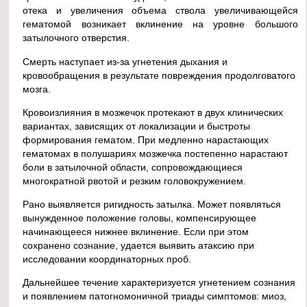
отека и увеличения объема ствола увеличивающейся
гематомой возникает вклинение на уровне большого
затылочного отверстия.
Смерть наступает из-за угнетения дыхания и
кровообращения в результате повреждения продолговатого
мозга.
Кровоизлияния в мозжечок протекают в двух клинических
вариантах, зависящих от локализации и быстроты
формирования гематом. При медленно нарастающих
гематомах в полушариях мозжечка постепенно нарастают
боли в затылочной области, сопровождающиеся
многократной рвотой и резким головокружением.
Рано выявляется ригидность затылка. Может появляться
вынужденное положение головы, компенсирующее
начинающееся нижнее вклинение. Если при этом
сохранено сознание, удается выявить атаксию при
исследовании координаторных проб.
Дальнейшее течение характеризуется угнетением сознания
и появлением патогномоничной триады симптомов: миоз,