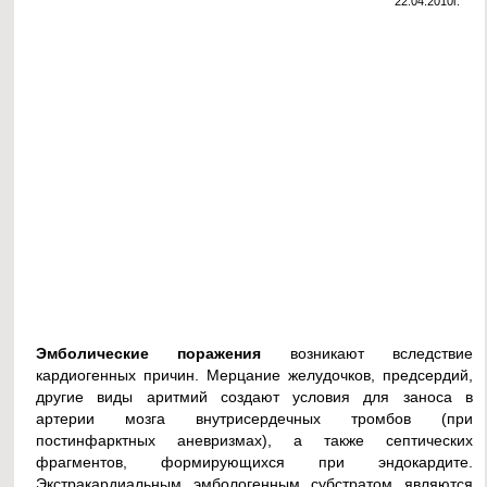
22.04.2010г.
Эмболические поражения
возникают вследствие
кардиогенных причин. Мерцание желудочков, предсердий,
другие виды аритмий создают условия для заноса в
артерии мозга внутрисердечных тромбов (при
постинфарктных аневризмах), а также септических
фрагментов, формирующихся при эндокардите.
Экстракардиальным эмбологенным субстратом являются