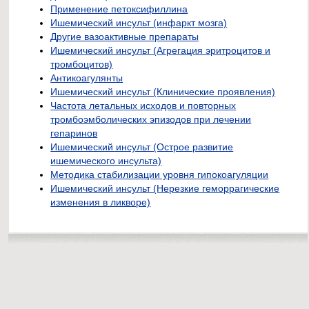
Применение петоксифиллина
Ишемический инсульт (инфаркт мозга)
Другие вазоактивные препараты
Ишемический инсульт (Агрегация эритроцитов и
тромбоцитов)
Антикоагулянты
Ишемический инсульт (Клинические проявления)
Частота летальных исходов и повторных
тромбоэмболических эпизодов при лечении
гепаринов
Ишемический инсульт (Острое развитие
ишемического инсульта)
Методика стабилизации уровня гипокоагуляции
Ишемический инсульт (Нерезкие геморрагические
изменения в ликворе)