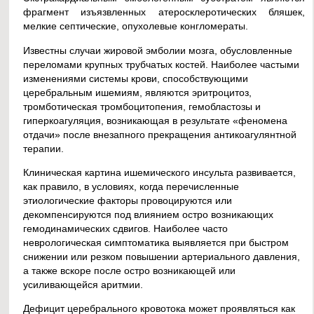
фрагмент изъязвленных атеросклеротических бляшек,
мелкие септические, опухолевые конгломераты.
Известны случаи жировой эмболии мозга, обусловленные
переломами крупных трубчатых костей. Наиболее частыми
изменениями системы крови, способствующими
церебральным ишемиям, являются эритроцитоз,
тромботическая тромбоцитопения, гемобластозы и
гиперкоагуляция, возникающая в результате «феномена
отдачи» после внезапного прекращения антикоагулянтной
терапии.
Клиническая картина ишемического инсульта развивается,
как правило, в условиях, когда перечисленные
этиологические факторы провоцируются или
декомпенсируются под влиянием остро возникающих
гемодинамических сдвигов. Наиболее часто
неврологическая симптоматика выявляется при быстром
снижении или резком повышении артериального давления,
а также вскоре после остро возникающей или
усиливающейся аритмии.
Дефицит церебрального кровотока может проявляться как