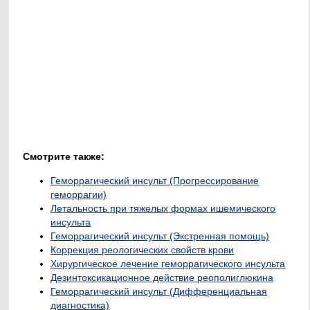
Смотрите также:
Геморрагический инсульт (Прогрессирование
геморрагии)
Летальность при тяжелых формах ишемического
инсульта
Геморрагический инсульт (Экстренная помощь)
Коррекция реологических свойств крови
Хирургическое лечение геморрагического инсульта
Дезинтоксикационное действие реополиглюкина
Геморрагический инсульт (Дифференциальная
диагностика)