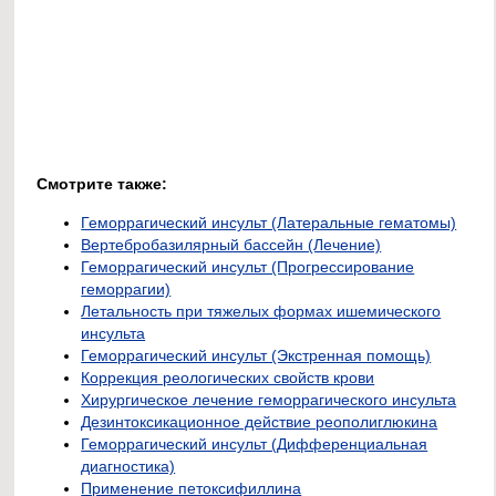
Смотрите также:
Геморрагический инсульт (Латеральные гематомы)
Вертебробазилярный бассейн (Лечение)
Геморрагический инсульт (Прогрессирование
геморрагии)
Летальность при тяжелых формах ишемического
инсульта
Геморрагический инсульт (Экстренная помощь)
Коррекция реологических свойств крови
Хирургическое лечение геморрагического инсульта
Дезинтоксикационное действие реополиглюкина
Геморрагический инсульт (Дифференциальная
диагностика)
Применение петоксифиллина