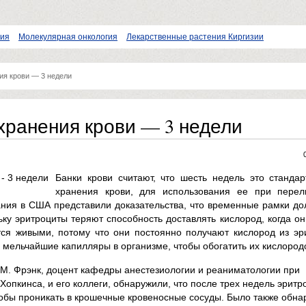
пия
Молекулярная онкология
Лекарственные растения Киргизии
ия крови — 3 недели
хранения крови — 3 недели
Банки крови считают, что шесть недель это станда
хранения крови, для использования ее при перел
ния в США представили доказательства, что временные рамки д
ку эритроциты теряют способность доставлять кислород, когда о
тся живыми, потому что они постоянно получают кислород из эр
 мельчайшие капилляры в организме, чтобы обогатить их кислород
М. Фрэнк, доцент кафедры анестезиологии и реаниматологии при
опкинса, и его коллеги, обнаружили, что после трех недель эритр
тобы проникать в крошечные кровеносные сосуды. Было также обна