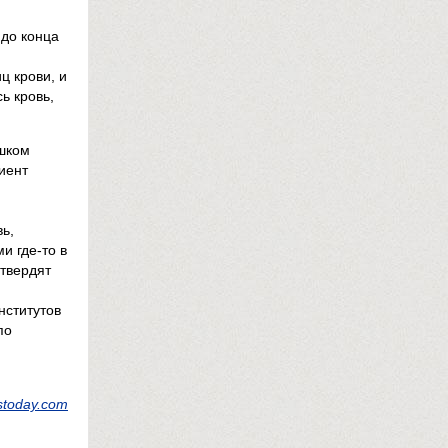
 до конца
ц крови, и
ь кровь,
ишком
иент
ь,
и где-то в
твердят
нститутов
по
stoday.com