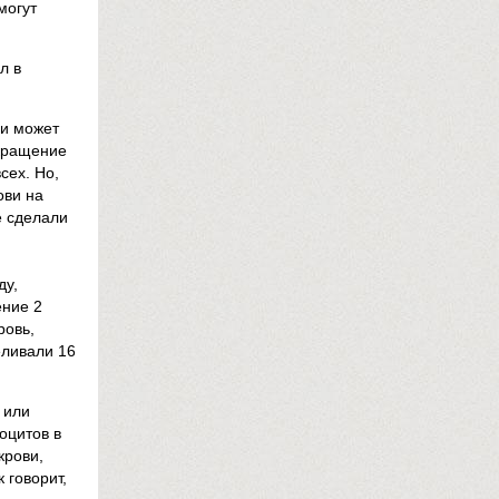
могут
л в
ви может
окращение
сех. Но,
ови на
е сделали
ду,
ение 2
ровь,
еливали 16
 или
оцитов в
крови,
 говорит,