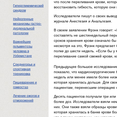
что после переливания крови, котор
Гипергликемический
восстановить гибкость, которую они 
синдром
Исследователи пишут о своих вывода
Нейрогенные
журнале Анестезия и Анальгезия.
механизмы гастро-
дуоденальной
В своем заявлении Фрэнк говорит: 
патологии
составлять не шестинедельный пери
сроков хранения крови означало бы 
Важнейшие
несмотря на это, Фрэнк предлагает
гельминтозы
полке до шести недель. «Если бы у 
человека в
Узбекистане
переливание самой свежей крови, к
Среднегорье и
Предыдущее большое исследование,
спортивная
показало, что кардиохирургические
тренировка
недель или менее имели более низки
которая хранилась дольше. Для свое
Пищеварение и
гомеостаз
пациентам, перенесшим операцию н
Лечение ожогов и
Десять пациентов получали три или 
отморожений
более доз. Исследователи взяли нем
них. Они также взяли образцы крови
которая хранилась в банке крови бо