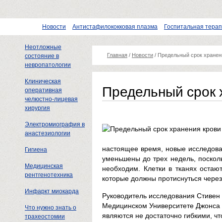
Новости
Антистафилококковая плазма
Госпитальная тера
Неотложные
Главная
/
Новости
/
Предельный срок хранен
состояние в
невропатологии
Клиническая
Предельный срок 
оперативная
челюстно-лицевая
хирургия
Электромиография в
анастезиологии
настоящее время, новые исследова
Гигиена
уменьшены до трех недель, посколь
Медицинская
необходим. Клетки в тканях остаю
рентгенотехника
которые должны протиснуться через
Инфаркт миокарда
Руководитель исследования Стивен 
Медицинском Университете Джонса Х
Что нужно знать о
являются не достаточно гибкими, ч
трахеостомии