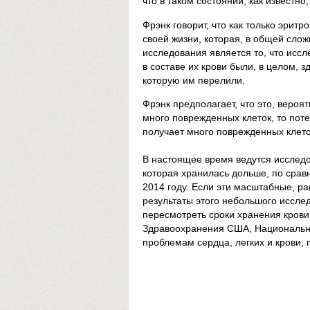
что в таком состоянии, как известно
Фрэнк говорит, что как только эритр
своей жизни, которая, в общей сло
исследования является то, что исс
в составе их крови были, в целом, 
которую им перелили.
Фрэнк предполагает, что это, вероят
много поврежденных клеток, то пот
получает много поврежденных клето
В настоящее время ведутся исследо
которая хранилась дольше, по сравн
2014 году. Если эти масштабные, 
результаты этого небольшого исслед
пересмотреть сроки хранения крови
Здравоохранения США, Национально
проблемам сердца, легких и крови,