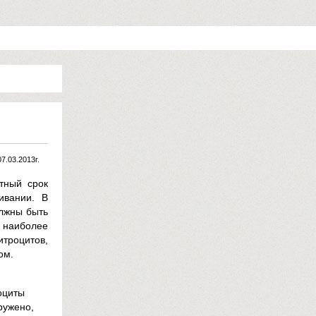
07.03.2013г.
ртный срок
ивании. В
олжны быть
н наиболее
итроцитов,
ом.
оциты
ружено,