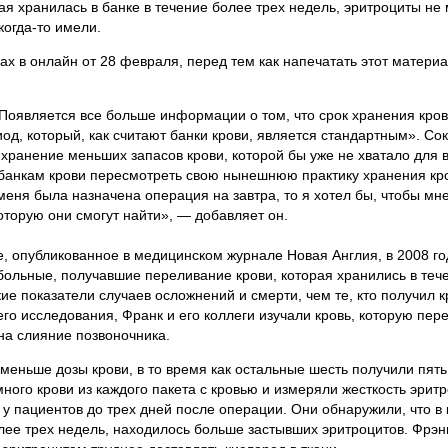
ая хранилась в банке в течение более трех недель, эритроциты не 
когда-то имели.
х в онлайн от 28 февраля, перед тем как напечатать этот материа
«Появляется все больше информации о том, что срок хранения кро
од, который, как считают банки крови, является стандартным». С
хранение меньших запасов крови, которой бы уже не хватало для в
 банкам крови пересмотреть свою нынешнюю практику хранения кр
меня была назначена операция на завтра, то я хотел бы, чтобы мн
оторую они смогут найти», — добавляет он.
 опубликованное в медицинском журнале Новая Англия, в 2008 го
 больные, получавшие переливание крови, которая хранились в теч
е показатели случаев осложнений и смерти, чем те, кто получил к
го исследования, Франк и его коллеги изучали кровь, которую пер
а слияние позвоночника.
меньше дозы крови, в то время как остальные шесть получили пять
ного крови из каждого пакета с кровью и измеряли жесткость эритр
 у пациентов до трех дней после операции. Они обнаружили, что в 
лее трех недель, находилось больше застывших эритроцитов. Фрэнк