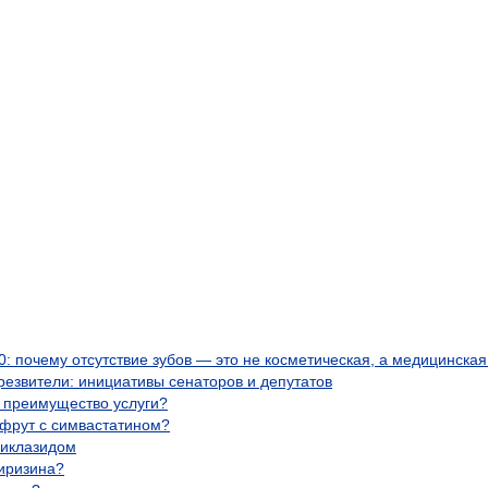
0: почему отсутствие зубов — это не косметическая, а медицинска
резвители: инициативы сенаторов и депутатов
м преимущество услуги?
пфрут с симвастатином?
ликлазидом
тиризина?