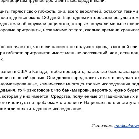
, эритроцитам труднее доставлять кислород в ткани.
оциты теряют свою гибкость, они, всего вероятней, остаются такими
жности, длится около 120 дней. Еще одним интересным результатом
ледователи обнаружили пациентов, которые получали меньше едини
здоровые эритроциты, независимо от того, сколько времени хранилас
но, означает то, что если пациент не получает кровь, в которой сл
еря гибкости эритроцитов имеет меньше осложнений, чем, если пац
к.
вания в США и Канаде, чтобы проверить, насколько безопасна кров
ению с новой кровью. Они должны представить отчет с результатам
рандомизированные, клинические многоцентровые исследования под
ования, то Фрэнк говорит, что банкам крови, вероятно, нужно будет
, которая у них имеется. Средства, полученные от Национальных и
го института по проблемам старения и Национального института 
 помогли оплатить данное исследование.
Источник:
medicalnew