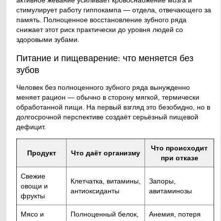
активное жевание усиливает кровоснабжение мозга и
стимулирует работу гиппокампа — отдела, отвечающего за
память. Полноценное восстановление зубного ряда
снижает этот риск практически до уровня людей со
здоровыми зубами.
Питание и пищеварение: что меняется без
зубов
Человек без полноценного зубного ряда вынужденно
меняет рацион — обычно в сторону мягкой, термически
обработанной пищи. На первый взгляд это безобидно, но в
долгосрочной перспективе создаёт серьёзный пищевой
дефицит.
Что происходит
Продукт
Что даёт организму
при отказе
Свежие
Клетчатка, витамины,
Запоры,
овощи и
антиоксиданты
авитаминозы
фрукты
Мясо и
Полноценный белок,
Анемия, потеря