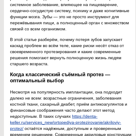
системное заболевание, влияющее на пищеварение,
сердечно-сосудистую систему, психику и даже когнитивные
функции мозга. Зубы — это не просто инструмент для
пережёвывания пищи, а полноценный орган с множеством
связей со всем организмом.
В этой статье разберём, почему потеря зубов запускает
каскад проблем во всём теле, какие риски несёт отказ от
своевременного протезирования и какие современные
решения помогают вернуть полноценную жизнь людям
старшего возраста.
Когда классический съёмный протез —
оптимальный выбор
Несмотря на популярность имплантации, она подходит
далеко не всем: возрастные ограничения, заболевания
костной ткани, сахарный диабет, приём антикоагулянтов и
финансовые соображения часто делают этот метод
недоступным. В таких случаях
https://denta-
keller.ru/services_new/ortopediya-protezirovanie/akriloviy-
protez/
остаётся надёжным, доступным и проверенным
временем решением. Современные акриловые конструкции