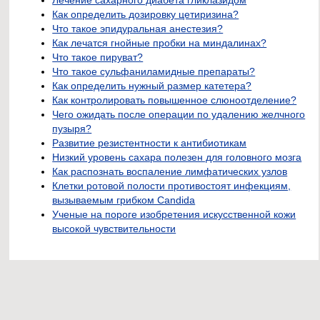
Как определить дозировку цетиризина?
Что такое эпидуральная анестезия?
Как лечатся гнойные пробки на миндалинах?
Что такое пируват?
Что такое сульфаниламидные препараты?
Как определить нужный размер катетера?
Как контролировать повышенное слюноотделение?
Чего ожидать после операции по удалению желчного
пузыря?
Развитие резистентности к антибиотикам
Низкий уровень сахара полезен для головного мозга
Как распознать воспаление лимфатических узлов
Клетки ротовой полости противостоят инфекциям,
вызываемым грибком Candida
Ученые на пороге изобретения искусственной кожи
высокой чувствительности