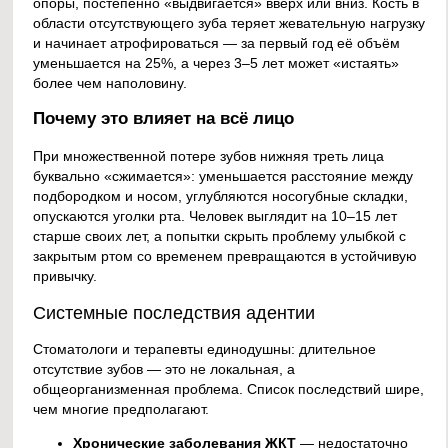
опоры, постепенно «выдвигается» вверх или вниз. Кость в
области отсутствующего зуба теряет жевательную нагрузку
и начинает атрофироваться — за первый год её объём
уменьшается на 25%, а через 3–5 лет может «истаять»
более чем наполовину.
Почему это влияет на всё лицо
При множественной потере зубов нижняя треть лица
буквально «сжимается»: уменьшается расстояние между
подбородком и носом, углубляются носогубные складки,
опускаются уголки рта. Человек выглядит на 10–15 лет
старше своих лет, а попытки скрыть проблему улыбкой с
закрытым ртом со временем превращаются в устойчивую
привычку.
Системные последствия адентии
Стоматологи и терапевты единодушны: длительное
отсутствие зубов — это не локальная, а
общеорганизменная проблема. Список последствий шире,
чем многие предполагают.
Хронические заболевания ЖКТ
— недостаточно