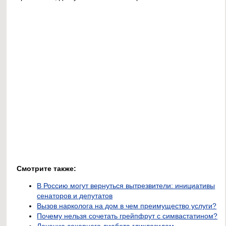
Смотрите также:
В Россию могут вернуться вытрезвители: инициативы
сенаторов и депутатов
Вызов нарколога на дом в чем преимущество услуги?
Почему нельзя сочетать грейпфрут с симвастатином?
Лечение сахарного диабета гликлазидом