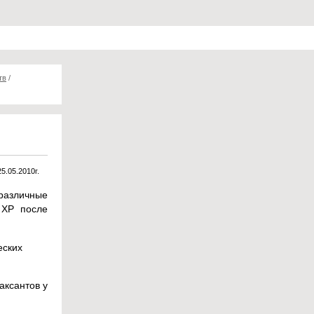
тв
/
25.05.2010г.
различные
 ХР после
еских
аксантов у