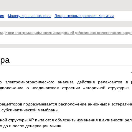
пия
Молекулярная онкология
Лекарственные растения Киргизии
ии
/
Итоги электромиографических исследований действия анестезиологических средс
ура
 электромиографического анализа действия релаксантов в 
дположение о неодинаковом строении «вторичной структуры»
орецепторов подразумевается расположение анионных и эстератич
х субсинаптической мембраны.
ной структуры ХР пытаются объяснить изменения в активности рел
х до и после денервации мышц.