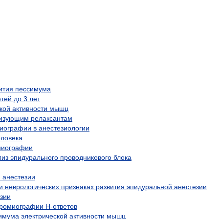
ития пессимума
ей до 3 лет
кой активности мышц
ризующим релаксантам
иографии в анестезиологии
ловека
миографии
из эпидурального проводникового блока
 анестезии
и неврологических признаках развития эпидуральной анестезии
зии
тромиографии Н-ответов
имума электрической активности мышц