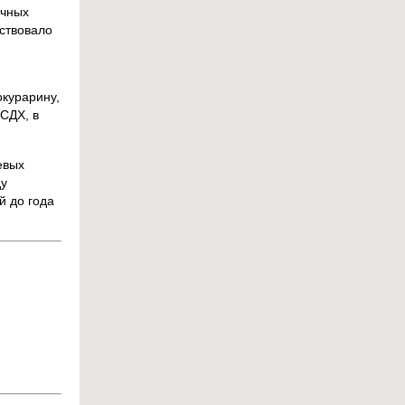
ичных
ствовало
окурарину,
 СДХ, в
евых
ду
й до года