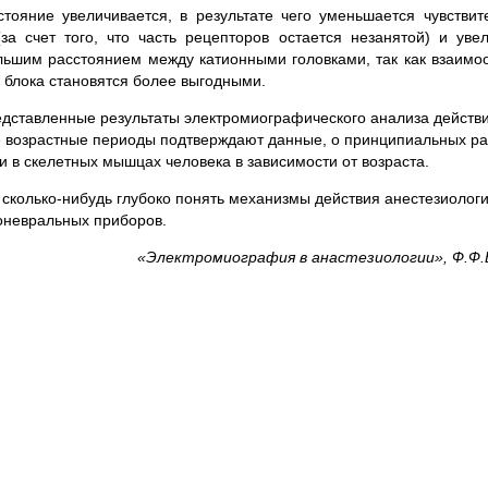
тояние увеличивается, в результате чего уменьшается чувствит
а счет того, что часть рецепторов остается незанятой) и уве
ольшим расстоянием между катионными головками, так как взаим
 блока становятся более выгодными.
едставленные результаты электромиографического анализа действ
 возрастные периоды подтверждают данные, о принципиальных ра
 в скелетных мышцах человека в зависимости от возраста.
я сколько-нибудь глубоко понять механизмы действия анестезиолог
оневральных приборов.
«Электромиография в анастезиологии», Ф.Ф.