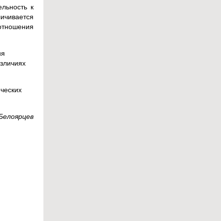
ельность к
личивается
оотношения
ия
зличиях
ических
Белоярцев