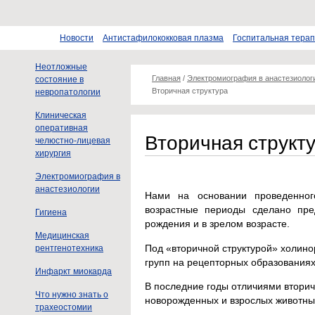
Новости
Антистафилококковая плазма
Госпитальная тера
Неотложные
Главная
/
Электромиография в анастезиолог
состояние в
Вторичная структура
невропатологии
Клиническая
оперативная
Вторичная структ
челюстно-лицевая
хирургия
Электромиография в
анастезиологии
Нами на основании проведенного
возрастные периоды сделано пре
Гигиена
рождения и в зрелом возрасте.
Медицинская
Под «вторичной структурой» холин
рентгенотехника
групп на рецепторных образования
Инфаркт миокарда
В последние годы отличиями вторич
Что нужно знать о
новорожденных и взрослых животны
трахеостомии