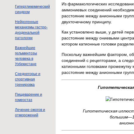
Из фармакологических исследовани
Гипергликемический
аммониевых соединений необходимо
синдром
расстояние между анионными группи
двухточечному принципу.
Нейрогенные
механизмы гастро-
Как установлено выше, у детей пер
дуоденальной
расстояние между ониевыми центрами
патологии
котором катионные головки раздел
Важнейшие
гельминтозы
Поскольку важнейшим фактором, о
человека в
соединений с рецепторами, а следо
Узбекистане
катионными головками промежутку м
расстояние между анионными группа
Среднегорье и
спортивная
тренировка
Гипотетическая
Пищеварение и
гомеостаз
Лечение ожогов и
Гипотетическая иллюстр
отморожений
большим—1,
анионн