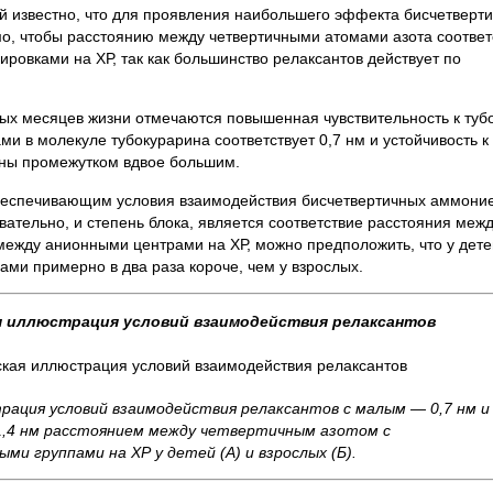
й известно, что для проявления наибольшего эффекта бисчетверт
, чтобы расстоянию между четвертичными атомами азота соответ
ровками на ХР, так как большинство релаксантов действует по
вых месяцев жизни отмечаются повышенная чувствительность к туб
 в молекуле тубокурарина соответствует 0,7 нм и устойчивость к
ены промежутком вдвое большим.
беспечивающим условия взаимодействия бисчетвертичных аммони
вательно, и степень блока, является соответствие расстояния меж
ежду анионными центрами на ХР, можно предположить, что у дете
ми примерно в два раза короче, чем у взрослых.
 иллюстрация условий взаимодействия релаксантов
ация условий взаимодействия релаксантов с малым — 0,7 нм и
4 нм расстоянием между четвертичным азотом с
ыми группами на ХР у детей (А) и взрослых (Б).