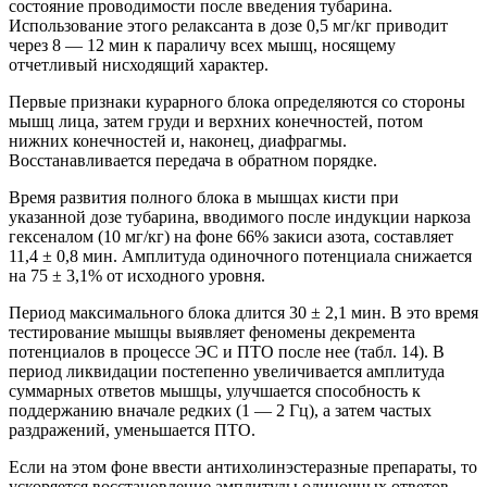
состояние проводимости после введения тубарина.
Использование этого релаксанта в дозе 0,5 мг/кг приводит
через 8 — 12 мин к параличу всех мышц, носящему
отчетливый нисходящий характер.
Первые признаки курарного блока определяются со стороны
мышц лица, затем груди и верхних конечностей, потом
нижних конечностей и, наконец, диафрагмы.
Восстанавливается передача в обратном порядке.
Время развития полного блока в мышцах кисти при
указанной дозе тубарина, вводимого после индукции наркоза
гексеналом (10 мг/кг) на фоне 66% закиси азота, составляет
11,4 ± 0,8 мин. Амплитуда одиночного потенциала снижается
на 75 ± 3,1% от исходного уровня.
Период максимального блока длится 30 ± 2,1 мин. В это время
тестирование мышцы выявляет феномены декремента
потенциалов в процессе ЭС и ПТО после нее (табл. 14). В
период ликвидации постепенно увеличивается амплитуда
суммарных ответов мышцы, улучшается способность к
поддержанию вначале редких (1 — 2 Гц), а затем частых
раздражений, уменьшается ПТО.
Если на этом фоне ввести антихолинэстеразные препараты, то
ускоряется восстановление амплитуды одиночных ответов,