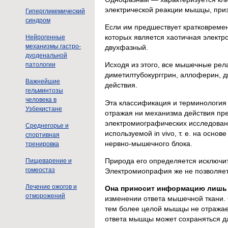
электрической реакции мышцы, при
Гипергликемический
синдром
Если им предшествует кратковрем
которых является хаотичная электр
Нейрогенные
механизмы гастро-
двухфазный.
дуоденальной
Исходя из этого, все мышечные рел
патологии
диметилтубокурггрин, аллоферин, д
Важнейшие
действия.
гельминтозы
человека в
Эта классификация и терминология 
Узбекистане
отражая ни механизма действия пре
электромиографических исследован
Среднегорье и
используемой in vivo, т. е. на осн
спортивная
нервно-мышечного блока.
тренировка
Природа его определяется исключи
Пищеварение и
гомеостаз
Электромиопрафия же не позволяет 
Лечение ожогов и
Она приносит информацию лишь о
отморожений
изменении ответа мышечной ткани. 
тем более целой мышцы не отражает
ответа мышцы может сохраняться да