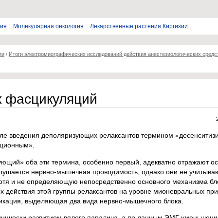
пия
Молекулярная онкология
Лекарственные растения Киргизии
ии
/
Итоги электромиографических исследований действия анестезиологических средс
 фасцикуляций
после введения деполяризующих релаксантов термином «десенсити
ационным».
ующий» оба эти термина, особенно первый, адекватно отражают о
арушается нервно-мышечная проводимость, однако они не учитыва
отя и не определяющую непосредственно основного механизма бло
 действия этой группы релаксантов на уровне мионевральных при
кация, выделяющая два вида нервно-мышечного блока.
нически развитием вялого паралича, а по данным ЭМГ уменьшен