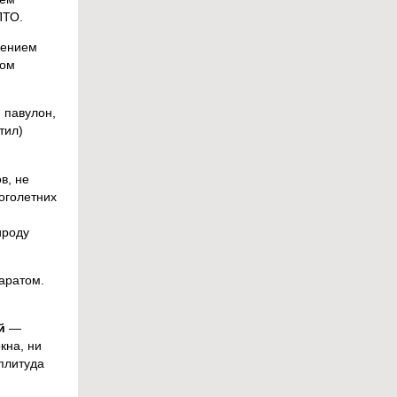
ПТО.
жением
ном
 павулон,
тил)
в, не
оголетних
,
ироду
аратом.
ий
—
кна, ни
плитуда