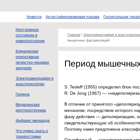
Новости
Антистафилококковая плазма
Госпитальная тера
Неотложные
Главная
/
Электромиография в анастезиолог
состояние в
мышечных фасцикуляций
невропатологии
Клиническая
оперативная
Период мышечных
челюстно-лицевая
хирургия
Электромиография в
анастезиологии
S. Tesleff (1955) определил блок 
R. De Jong (1967) — «недеполяриз
Гигиена
В отличие от принятого «деполяриз
Медицинская
механизм, посредством которого н
рентгенотехника
фазу действия — деполяризацию, х
Инфаркт миокарда
свидетельствующую об особенностях
Поэтому нами предложена классифи
Что нужно знать о
трахеостомии
Однофазный — характеризуется кли