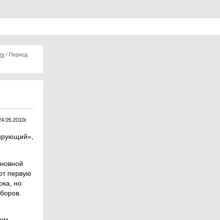
тв
/
Период
24.05.2010г.
зирующий»,
сновной
ют первую
ка, но
боров.
ием