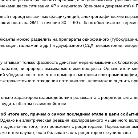
знаками десенситизации ХР к медиатору (феномен декремента) и 
енный период мышечных фасцикуляций, электрографическим выра
оактивность на ЭМГ в течение 30 — 60 с, блок обозначается терми
аксанты можно разделить на препараты однофазного (тубокурарин,
иплацин, галламин и др.) и двухфазного (СДХ, декаметоний, имбре
учитывает только фазовость действия нервно-мышечных блокаторо
паратов, ни природы вызываемого ими процесса. Однако итоги мн
ий убедили нас в том, что с помощью методики электромиографии
ове экстраклеточного отведения потенциалов, невозможно оценить пр
тельно характером взаимодействия релаксанта с рецепторным апп
судить об этом взаимодействии.
б итоге его, причем о самом последнем этапе в цепи событ
Однако ни электрическая реакция изолированного мышечного воло
 однозначно того, что происходит с рецепторами. Нормальная ам
же в том случае, если большая часть рецепторов оккупирована