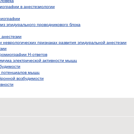
ловека
иографии в анестезиологии
миографии
из эпидурального проводникового блока
 анестезии
и неврологических признаках развития эпидуральной анестезии
зии
тромиографии Н-ответов
имума электрической активности мышц
збудимости
 потенциалов мышц
йронной возбудимости
ивности