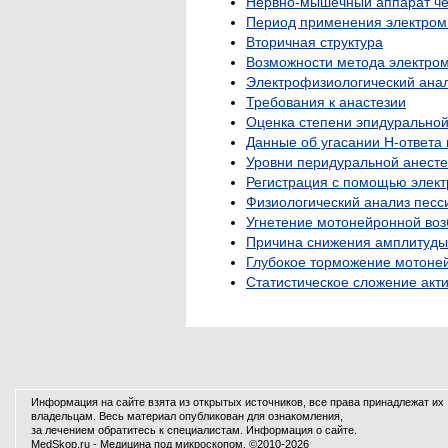
Нервно-мышечный аппарат че
Период применения электром
Вторичная структура
Возможности метода электро
Электрофизиологический анал
Требования к анастезии
Оценка степени эпидуральной
Данные об угасании Н-ответа 
Уровни перидуральной анесте
Регистрация с помощью элек
Физиологический анализ песс
Угнетение мотонейронной во
Причина снижения амплитуды
Глубокое торможение мотоне
Статистическое сложение акт
Информация на сайте взята из открытых источников, все права принадлежат их
владельцам. Весь материал опубликован для ознакомления,
за лечением обратитесь к специалистам.
Информация о сайте
.
MedSkop.ru -
Медицина
под микроскопом. ©2010-2026