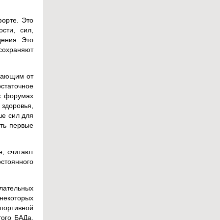
орте. Это
сти, сил,
дения. Это
 сохраняют
дающим от
остаточное
х форумах
 здоровья,
ше сил для
ать первые
, считают
стоянного
лательных
 некоторых
портивной
того БАДа.