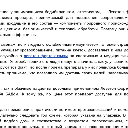
ение у занимающихся бодибилдингом, атлетизмом, — Леветон ф
низма препарат, принимаемый для повышения сопротивляемо
ции, входящие в его состав — компоненты природного происхож
е целиком, без химической и тепловой обработки. Поэтому они
мально эффективны.
ртсменам, но и людям с ослабленным иммунитетом, а также стра
н улучшает кровообращение, питание клеток, доставляет к ним д
 случайно о
леветон форте отзывы
на спортивных и медицински
ные. Употребляющие его люди пишут о значительных улучшениях
руют тот факт, что после приема препарата у них появилось боль
сть организма, что позволило им достичь своих целей, завоевыв
, так и обычные пациенты довольны применением Леветон форте
бя БАДом. К тому же, по цене этот препарат доступен для по
для применения, практически не имеет противопоказаний и неже
лательно следовать той схеме, которая указана на упаковке. В
й подбор дозы в соответствие с возрастом, телосложением, с
том окажет консультант, который занимается распространением э