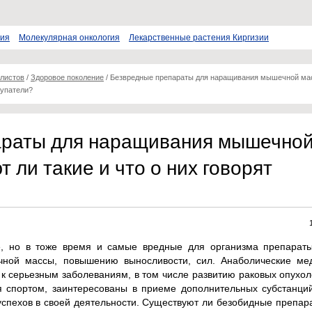
пия
Молекулярная онкология
Лекарственные растения Киргизии
листов
/
Здоровое поколение
/
Безвредные препараты для наращивания мышечной ма
купатели?
араты для наращивания мышечно
 ли такие и что о них говорят
 но в тоже время и самые вредные для организма препараты
ной массы, повышению выносливости, сил. Анаболические ме
 к серьезным заболеваниям, в том числе развитию раковых опухо
 спортом, заинтересованы в приеме дополнительных субстанций
 успехов в своей деятельности. Существуют ли безобидные препар