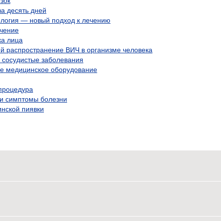
зок
за десять дней
логия — новый подход к лечению
ачение
ка лица
й распространение ВИЧ в организме человека
ь сосудистые заболевания
ое медицинское оборудование
процедура
 и симптомы болезни
нской пиявки