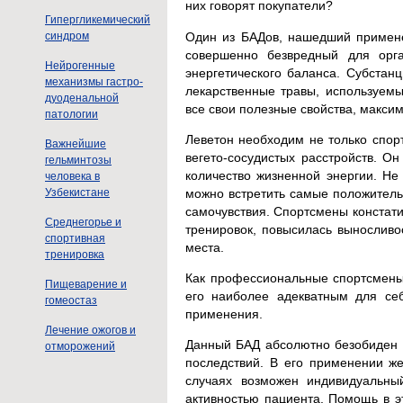
них говорят покупатели?
Гипергликемический
Один из БАДов, нашедший примен
синдром
совершенно безвредный для орга
Нейрогенные
энергетического баланса. Субстан
механизмы гастро-
лекарственные травы, используемы
дуоденальной
все свои полезные свойства, макси
патологии
Леветон необходим не только спо
Важнейшие
вегето-сосудистых расстройств. О
гельминтозы
количество жизненной энергии. Не
человека в
можно встретить самые положитель
Узбекистане
самочувствия. Спортсмены констати
Среднегорье и
тренировок, повысилась выносливо
спортивная
места.
тренировка
Как профессиональные спортсмены
Пищеварение и
его наиболее адекватным для се
гомеостаз
применения.
Лечение ожогов и
Данный БАД абсолютно безобиден 
отморожений
последствий. В его применении же
случаях возможен индивидуальны
активностью пациента. Помощь в э