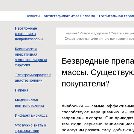
Новости
Антистафилококковая плазма
Госпитальная тера
Неотложные
Главная
/
Разное о здоровье
/
Советы специа
состояние в
Существуют ли такие и что о них говорят по
невропатологии
Клиническая
оперативная
Безвредные преп
челюстно-лицевая
хирургия
массы. Существуют
Электромиография в
покупатели?
анастезиологии
Гигиена
Медицинская
рентгенотехника
Анаболики — самые эффективные,
способствуют наращиванию мышеч
Инфаркт миокарда
запрещены в спорте. Они приводят
тем люди, серьезно занимающиеся
Что нужно знать о
помогут им развить силу, добиться
трахеостомии