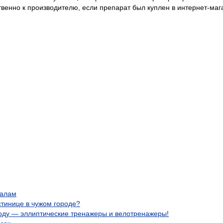
венно к производителю, если препарат был куплен в интернет-маг
малам
остинице в чужом городе?
оду — эллиптические тренажеры и велотренажеры!