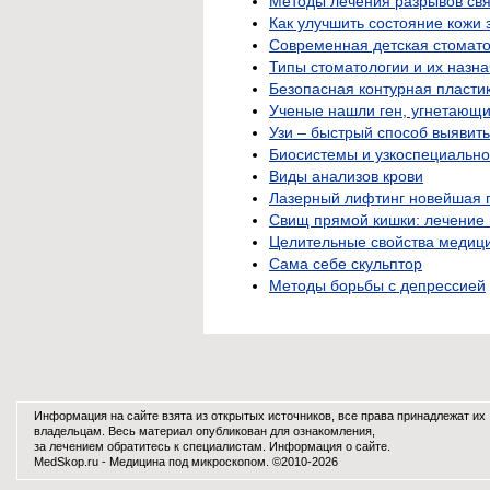
Методы лечения разрывов свя
Как улучшить состояние кожи 
Современная детская стомато
Типы стоматологии и их назн
Безопасная контурная пласти
Ученые нашли ген, угнетающи
Узи – быстрый способ выявит
Биосистемы и узкоспециальн
Виды анализов крови
Лазерный лифтинг новейшая 
Свищ прямой кишки: лечение
Целительные свойства медици
Сама себе скульптор
Методы борьбы с депрессией
Информация на сайте взята из открытых источников, все права принадлежат их
владельцам. Весь материал опубликован для ознакомления,
за лечением обратитесь к специалистам.
Информация о сайте
.
MedSkop.ru -
Медицина
под микроскопом. ©2010-2026