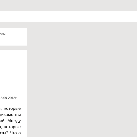
ссы.
й
13.09.2013г.
, которые
дикаменты
лей. Между
, которые
аты? Что о