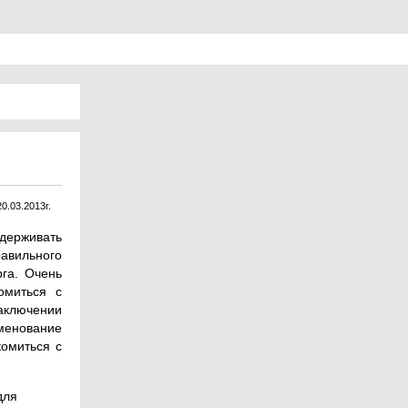
20.03.2013г.
ддерживать
авильного
рга. Очень
омиться с
аключении
менование
комиться с
для