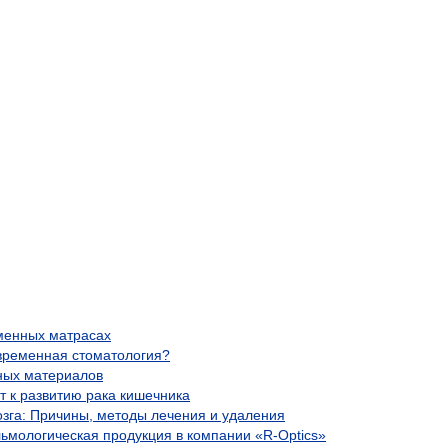
менных матрасах
временная стоматология?
ных материалов
т к развитию рака кишечника
озга: Причины, методы лечения и удаления
ьмологическая продукция в компании «R-Optics»