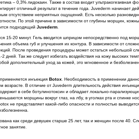
етика – 0,3% лидокаин. Также в состав входит ультракогезивная ф
нтирует отличный результат в течение года. Juvederm начинает де
лным отсутствием неприятных ощущений. Есть несколько разновидн
отности. По этой причине в зависимости от глубины морщин, кожны
одится подходящий
Juvederm
.
я 15-20 минут. Гель вводится шприцом непосредственно под мор
чения объема губ и улучшения их контура. В зависимости от сложн
екций. После проведения процедуры может остаться небольшой сл
1-2 дней. Так же следует избегать воздействия на кожу высоких тем
собой дополнительный уход за кожей, это мгновенное и безболезне
 применяется инъекция
Botox
. Необходимость в применении данн
м возрасте. В отличие от Juvederm длительность действия инъекци
содержит в себе ботулинотоксин и обладает локально-парализующ
еньшаются морщины вокруг глаз, на лбу, в уголках рта и спинке нос
 Botox не представляет какой-либо опасности и полностью выводитс
езболезненна.
вана как среди девушек старше 25 лет, так и женщин после 40. Сл
тное занятие.