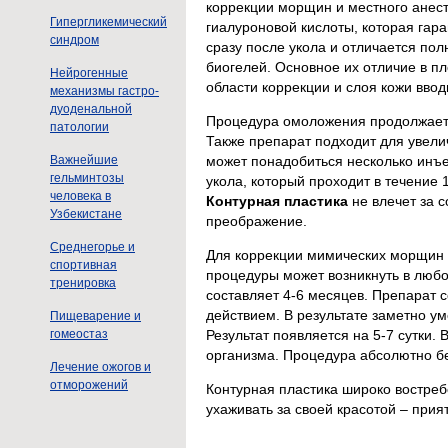
коррекции морщин и местного анест
Гипергликемический
гиалуроновой кислоты, которая гара
синдром
сразу после укола и отличается по
биогелей. Основное их отличие в пл
Нейрогенные
области коррекции и слоя кожи вв
механизмы гастро-
дуоденальной
Процедура омоложения продолжаетс
патологии
Также препарат подходит для увели
может понадобиться несколько инъ
Важнейшие
гельминтозы
укола, который проходит в течение 
человека в
Контурная пластика
не влечет за 
Узбекистане
преображение.
Среднегорье и
Для коррекции мимических морщин
спортивная
процедуры может возникнуть в любо
тренировка
составляет 4-6 месяцев. Препарат 
действием. В результате заметно ум
Пищеварение и
гомеостаз
Результат появляется на 5-7 сутки.
организма. Процедура абсолютно б
Лечение ожогов и
отморожений
Контурная пластика широко востребо
ухаживать за своей красотой – прия