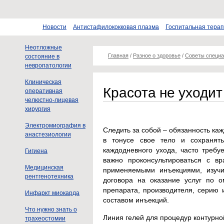
Новости
Антистафилококковая плазма
Госпитальная тера
Неотложные
Главная
/
Разное о здоровье
/
Советы специа
состояние в
невропатологии
Клиническая
Красота не уходит 
оперативная
челюстно-лицевая
хирургия
Электромиография в
Следить за собой – обязанность ка
анастезиологии
в тонусе свое тело и сохранять
каждодневного ухода, часто требу
Гигиена
важно проконсультироваться с в
Медицинская
применяемыми инъекциями, изучи
рентгенотехника
договора на оказание услуг по 
препарата, производителя, серию 
Инфаркт миокарда
составом инъекций.
Что нужно знать о
Линия гелей для процедур контурно
трахеостомии