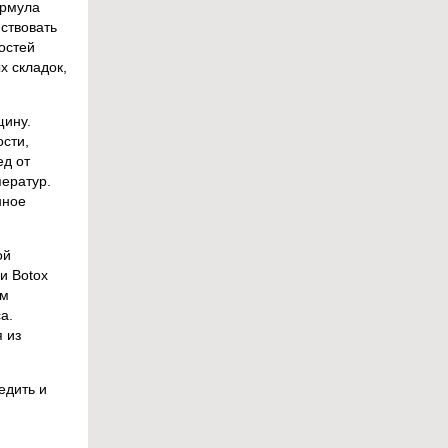
ормула
йствовать
остей
х складок,
щину.
ости,
ед от
ператур.
нное
ой
и Botox
им
а.
я из
едить и