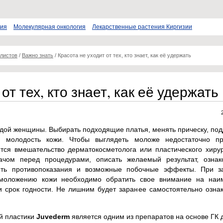
пия
Молекулярная онкология
Лекарственные растения Киргизии
листов
/
Важно знать
/
Красота не уходит от тех, кто знает, как её удержать
от тех, кто знает, как её удержать
ждой женщины. Выбирать подходящие платья, менять прическу, по
 молодость кожи. Чтобы выглядеть моложе недостаточно пр
ется вмешательство дерматокосметолога или пластического хиру
рачом перед процедурами, описать желаемый результат, ознак
ть противопоказания и возможные побочные эффекты. При з
омоложению кожи необходимо обратить свое внимание на наи
и срок годности. Не лишним будет заранее самостоятельно озна
й пластики
Juvederm
является одним из препаратов на основе ГК 