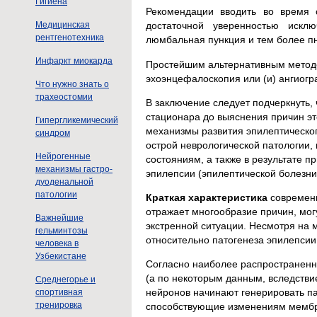
Гигиена
Рекомендации вводить во время 
Медицинская
достаточной уверенностью искл
рентгенотехника
люмбальная пункция и тем более 
Инфаркт миокарда
Простейшим альтернативным методо
эхоэнцефалоскопия или (и) ангиогр
Что нужно знать о
трахеостомии
В заключение следует подчеркнуть, 
стационара до выяснения причин э
Гипергликемический
механизмы развития эпилептическог
синдром
острой неврологической патологии,
Нейрогенные
состояниям, а также в результате 
механизмы гастро-
эпилепсии (эпилептической болезни
дуоденальной
патологии
Краткая характеристика
современн
отражает многообразие причин, мог
Важнейшие
экстренной ситуации. Несмотря на 
гельминтозы
относительно патогенеза эпилепсии
человека в
Узбекистане
Согласно наиболее распространенно
(а по некоторым данным, вследстви
Среднегорье и
нейронов начинают генерировать па
спортивная
тренировка
способствующие изменениям мембр