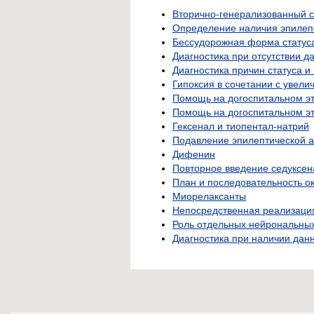
Вторично-генерализованный с
Определение наличия эпилепс
Бессудорожная форма статус
Диагностика при отсутствии д
Диагностика причин статуса и
Гипоксия в сочетании с увел
Помощь на догоспитальном э
Помощь на догоспитальном эт
Гексенал и тиопентал-натрий
Подавление эпилептической ак
Дифенин
Повторное введение седуксен
План и последовательность о
Миорелаксанты
Непосредственная реализация
Роль отдельных нейрональных
Диагностика при наличии данн