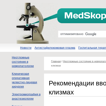
Новости
Антистафилококковая плазма
Госпитальная тера
Неотложные
Главная
/
Неотложные состояние в невропат
состояние в
клизмах
невропатологии
Клиническая
оперативная
Рекомендации вво
челюстно-лицевая
хирургия
клизмах
Электромиография в
анастезиологии