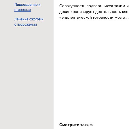
Пищеварение и
Совокупность подвергшихся таким и
гомеостаз
десинхронизирует деятельность кле
«эпилептической готовности мозга».
Лечение ожогов и
отморожений
Смотрите также: