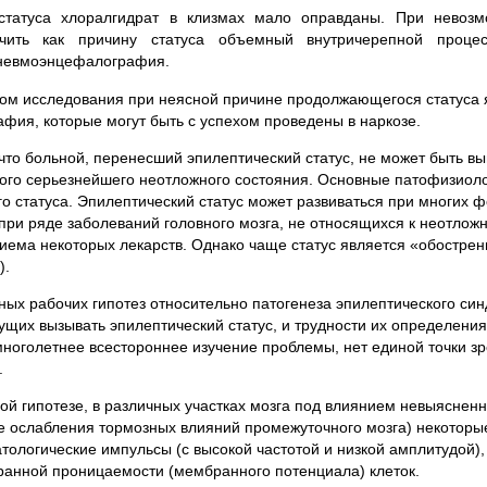
статуса хлоралгидрат в клизмах мало оправданы. При невозм
ючить как причину статуса объемный внутричерепной проце
пневмоэнцефалография.
м исследования при неясной причине продолжающегося статуса 
афия, которые могут быть с успехом проведены в наркозе.
что больной, перенесший эпилептический статус, не может быть вы
того серьезнейшего неотложного состояния. Основные патофизиол
о статуса. Эпилептический статус может развиваться при многих 
 при ряде заболеваний головного мозга, не относящихся к неотлож
приема некоторых лекарств. Однако чаще статус является «обостре
).
ых рабочих гипотез относительно патогенеза эпилептического си
ущих вызывать эпилептический статус, и трудности их определения
многолетнее всестороннее изучение проблемы, нет единой точки з
.
й гипотезе, в различных участках мозга под влиянием невыяснен
е ослабления тормозных влияний промежуточного мозга) некоторы
тологические импульсы (с высокой частотой и низкой амплитудой),
анной проницаемости (мембранного потенциала) клеток.