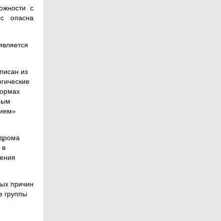
ожности с
сс опасна
является
писан из
огические
формах
ным
нием»
ндрома
 в
рения
ных причин
е группы