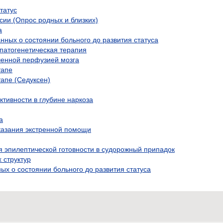
татус
ии (Опрос родных и близких)
а
анных о состоянии больного до развития статуса
 патогенетическая терапия
иченной перфузией мозга
тапе
апе (Седуксен)
тивности в глубине наркоза
а
казания экстренной помощи
 эпилептической готовности в судорожный припадок
 структур
ых о состоянии больного до развития статуса