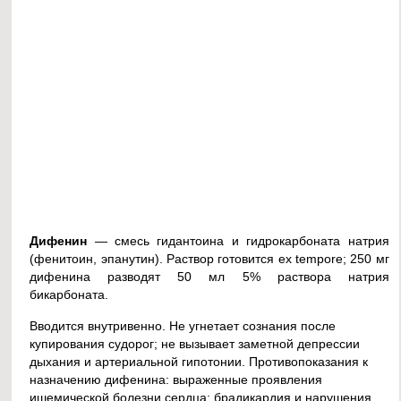
Дифенин
— смесь гидантоина и гидрокарбоната натрия
(фенитоин, эпанутин). Раствор готовится ex tempore; 250 мг
дифенина разводят 50 мл 5% раствора натрия
бикарбоната.
Вводится внутривенно. Не угнетает сознания после
купирования судорог; не вызывает заметной депрессии
дыхания и артериальной гипотонии. Противопоказания к
назначению дифенина: выраженные проявления
ишемической болезни сердца; брадикардия и нарушения