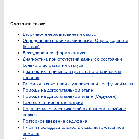
Смотрите также:
Вторично-генерализованный статус
Определение наличия эпилепсии (Опрос родных и
близких)
Бессудорожная форма статуса
Диагностика при отсутствии данных о состоянии
больного до развития статуса
Диагностика причин статуса и патогенетическая
терапия
Гипоксия в сочетании с увеличенной перфузией мозга
Помощь на догоспитальном этапе
Помощь на догоспитальном этапе (Седуксен)
Гексенал и тиопентал-натрий
Подавление эпилептической активности в глубине
наркоза
Повторное введение седуксена
План и последовательность оказания экстренной
помощи