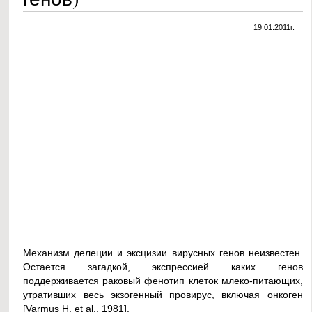
19.01.2011г.
Механизм делеции и эксцизии вирусных генов неизвестен.
Остается загадкой, экспрессией каких генов
поддерживается раковый фенотип клеток млеко-питающих,
утративших весь экзогенный провирус, включая онкоген
[Varmus H. et al., 1981].