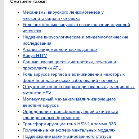
Смотрите также:
Механизмы вирусного лейкомогенеза у
млекопитающих и человека
Роль онкогенных вирусов в возникновении опухолей
человека
Недавние вирусологические и эпидемиологические
исследования
Анализ эпидемиологических данных
Вирус HTLV
Данные, касающиеся диагностики, лечения и
профилактики ATL
Роль вирусов герпеса в возникновении некоторых
форм неопластических заболеваний человека
Отсутствие хорошо охарактеризованных делеционных
мутантов HSV
Молекулярный механизм малигнизирующего
действия вирусов
Определение трансформирующей активности
клонированных фрагментов
Трансформирующие гена HSV-2 штамма 333
Полученные на экспериментальных моделях
Поддержание малигнизированного статуса