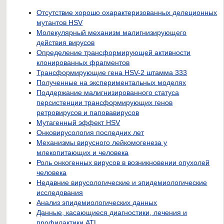
Отсутствие хорошо охарактеризованных делеционных
мутантов HSV
Молекулярный механизм малигнизирующего
действия вирусов
Определение трансформирующей активности
клонированных фрагментов
Трансформирующие гена HSV-2 штамма 333
Полученные на экспериментальных моделях
Поддержание малигнизированного статуса
персистенции трансформирующих генов
ретровирусов и паповавирусов
Мутагенный эффект HSV
Онковирусология последних лет
Механизмы вирусного лейкомогенеза у
млекопитающих и человека
Роль онкогенных вирусов в возникновении опухолей
человека
Недавние вирусологические и эпидемиологические
исследования
Анализ эпидемиологических данных
Данные, касающиеся диагностики, лечения и
профилактики ATL