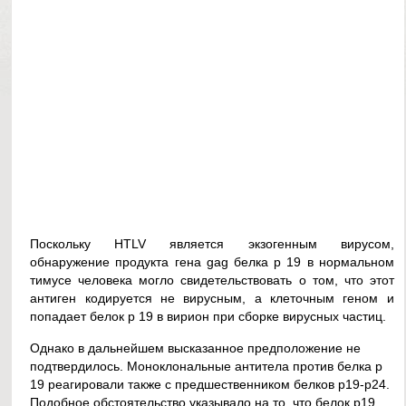
Поскольку HTLV является экзогенным вирусом,
обнаружение продукта гена gag белка р 19 в нормальном
тимусе человека могло свидетельствовать о том, что этот
антиген кодируется не вирусным, а клеточным геном и
попадает белок р 19 в вирион при сборке вирусных частиц.
Однако в дальнейшем высказанное предположение не
подтвердилось. Моноклональные антитела против белка р
19 реагировали также с предшественником белков р19-р24.
Подобное обстоятельство указывало на то, что белок р19,