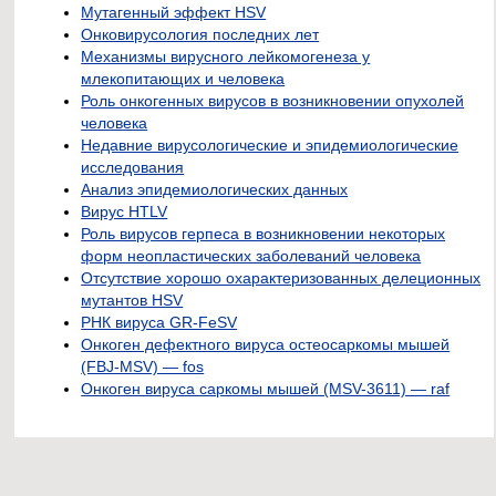
Мутагенный эффект HSV
Онковирусология последних лет
Механизмы вирусного лейкомогенеза у
млекопитающих и человека
Роль онкогенных вирусов в возникновении опухолей
человека
Недавние вирусологические и эпидемиологические
исследования
Анализ эпидемиологических данных
Вирус HTLV
Роль вирусов герпеса в возникновении некоторых
форм неопластических заболеваний человека
Отсутствие хорошо охарактеризованных делеционных
мутантов HSV
РНК вируса GR-FeSV
Онкоген дефектного вируса остеосаркомы мышей
(FBJ-MSV) — fos
Онкоген вируса саркомы мышей (MSV-3611) — raf