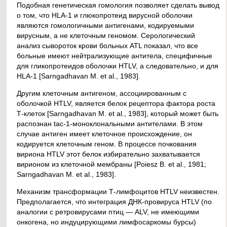
Подобная генетическая гомология позволяет сделать вывод
о том, что HLA-1 и глюкопротеид вирусной оболочки
являются гомологичными антигенами, кодируемыми
вирусным, а не клеточным геномом. Серологический
анализ сывороток крови больных ATL показал, что все
больные имеют нейтрализующие антитела, специфичные
для гликопротеидов оболочки HTLV, а следовательно, и для
HLA-1 [Sarngadhavan М. et al., 1983].
Другим клеточным антигеном, ассоциированным с
оболочкой HTLV, является белок рецептора фактора роста
Т-клеток [Sarngadhavan М. et al., 1983], который может быть
распознан tac-1-моноклональными антителами. В этом
случае антиген имеет клеточное происхождение, он
кодируется клеточным геном. В процессе почкования
вириона HTLV этот белок избирательно захватывается
вирионом из клеточной мембраны [Poiesz В. et al., 1981;
Sarngadhavan M. et al., 1983].
Механизм трансформации Т-лимфоцитов HTLV неизвестен.
Предполагается, что интеграция ДНК-провируса HTLV (по
аналогии с ретровирусами птиц — ALV, не имеющими
онкогена, но индуцирующими лимфосаркомы бурсы)