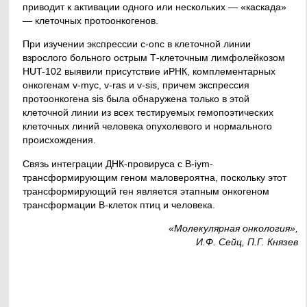
приводит к активации одного или нескольких — «каскада»
— клеточных протоонкогенов.
При изучении экспрессии с-onc в клеточной линии
взрослого больного острым Т-клеточным лимфолейкозом
HUT-102 выявили присутствие иРНК, комплементарных
онкогенам v-myc, v-ras и v-sis, причем экспрессия
протоонкогена sis была обнаружена только в этой
клеточной линии из всех тестируемых гемопоэтических
клеточных линий человека опухолевого и нормального
происхождения.
Связь интеграции ДНК-провируса с B-iym-
трансформирующим геном маловероятна, поскольку этот
трансформирующий ген является этапным онкогеном
трансформации В-клеток птиц и человека.
«Молекулярная онкология»,
И.Ф. Сейц, П.Г. Князев