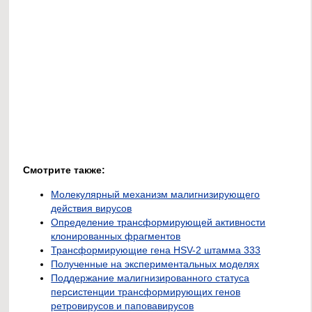
Смотрите также:
Молекулярный механизм малигнизирующего
действия вирусов
Определение трансформирующей активности
клонированных фрагментов
Трансформирующие гена HSV-2 штамма 333
Полученные на экспериментальных моделях
Поддержание малигнизированного статуса
персистенции трансформирующих генов
ретровирусов и паповавирусов