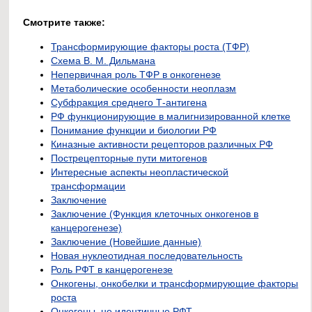
Смотрите также:
Трансформирующие факторы роста (ТФР)
Схема В. М. Дильмана
Непервичная роль ТФР в онкогенезе
Метаболические особенности неоплазм
Субфракция среднего Т-антигена
РФ функционирующие в малигнизированной клетке
Понимание функции и биологии РФ
Киназные активности рецепторов различных РФ
Пострецепторные пути митогенов
Интересные аспекты неопластической
трансформации
Заключение
Заключение (Функция клеточных онкогенов в
канцерогенезе)
Заключение (Новейшие данные)
Новая нуклеотидная последовательность
Роль РФТ в канцерогенезе
Онкогены, онкобелки и трансформирующие факторы
роста
Онкогены, не идентичные РФТ