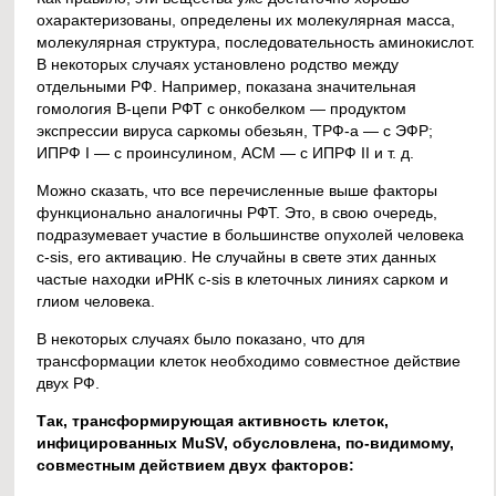
охарактеризованы, определены их молекулярная масса,
молекулярная структура, последовательность аминокислот.
В некоторых случаях установлено родство между
отдельными РФ. Например, показана значительная
гомология В-цепи РФТ с онкобелком — продуктом
экспрессии вируса саркомы обезьян, ТРФ-а — с ЭФР;
ИПРФ I — с проинсулином, АСМ — с ИПРФ II и т. д.
Можно сказать, что все перечисленные выше факторы
функционально аналогичны РФТ. Это, в свою очередь,
подразумевает участие в большинстве опухолей человека
c-sis, его активацию. Не случайны в свете этих данных
частые находки иРНК c-sis в клеточных линиях сарком и
глиом человека.
В некоторых случаях было показано, что для
трансформации клеток необходимо совместное действие
двух РФ.
Так, трансформирующая активность клеток,
инфицированных MuSV, обусловлена, по-видимому,
совместным действием двух факторов: