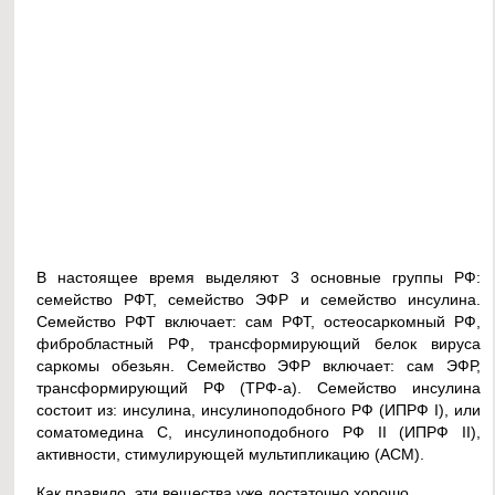
В настоящее время выделяют 3 основные группы РФ:
семейство РФТ, семейство ЭФР и семейство инсулина.
Семейство РФТ включает: сам РФТ, остеосаркомный РФ,
фибробластный РФ, трансформирующий белок вируса
саркомы обезьян. Семейство ЭФР включает: сам ЭФР,
трансформирующий РФ (ТРФ-а). Семейство инсулина
состоит из: инсулина, инсулиноподобного РФ (ИПРФ I), или
соматомедина С, инсулиноподобного РФ II (ИПРФ II),
активности, стимулирующей мультипликацию (АСМ).
Как правило, эти вещества уже достаточно хорошо